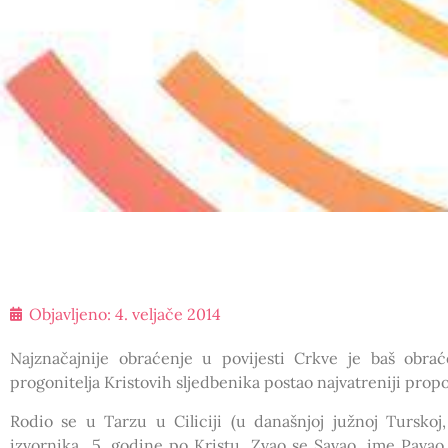
Objavljeno:
4. veljače 2014
Najznačajnije obraćenje u povijesti Crkve je baš obra
progonitelja Kristovih sljedbenika postao najvatreniji propo
Rodio se u Tarzu u Ciliciji (u današnjoj južnoj Tursko
izvornika 5. godine po Kristu. Zvao se Savao, ime Pavao 