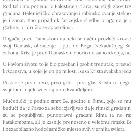
Roditelji mu potječu iz Palestine u Tarzu su stigli zbog tr
građana. Helenističko obrazovanje i rabinsko zvanje stekao 
je i zanat. Kao pripadnik farizejske sljedbe progonio je
godine, pridružio se apostolima.
Događaj pred Damaskom na neki se način provlači kroz cije
svoj Damask, obraćenje i put do Boga. Nekadašnjeg Sav
zakona, Krist je pred Damaskom oborio ne samo s konja, nego
U Pavlom životu to je bio poseban i osobit trenutak, presud
kršćanstva, u kojoj je on po milosti Isusa Krista svakako jed
Postao je prvo pero, prvo grlo i prvi glas Krista u njego
svijetom i cijeli svijet ispunio Evanđeljem.
Mučenički je podnio smrt 64. godine u Rimu, gdje su mu o
budući da je Pavao za sebe izjavljivao da je rimski građanin
su se pogubljivali punopravni građani Rima (a ne raz
katakombama, ali je kasnije preneseno u velebnu rimsku Baz
i nezaobilazno hodočasničko mjesto svih vjernika svijeta.