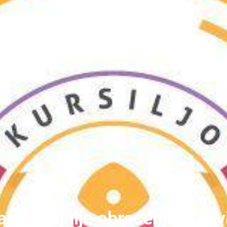
ajznačajnije obraćenje u pov