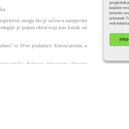
preglednik j
kolačiće tre
ka.
koristite ov
pristanak. T
perspektive onoga što je učino s namjerom
ovih kolačić
eologije je pojam obraćenja kao korak od
PRI
jubavi” iz Prve poslanice Korinćanima, a
nogovornika, biskupa, misionara, članova
ra, zaštitnik je i tih zanatlija. Patron je
većene su mnoge župe i crkve u svijetu,
veoma stara župa Obraćenja sv. Pavla,
jedno sa sv. Petrom, te blagdan njegovog