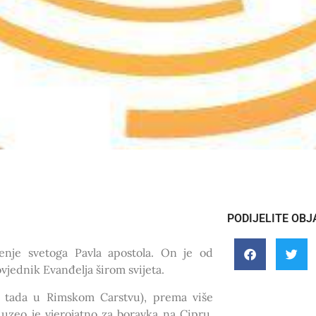
PODIJELITE OBJ
ćenje svetoga Pavla apostola. On je od
vjednik Evanđelja širom svijeta.
j, tada u Rimskom Carstvu), prema više
uzeo je vjerojatno za boravka na Cipru.