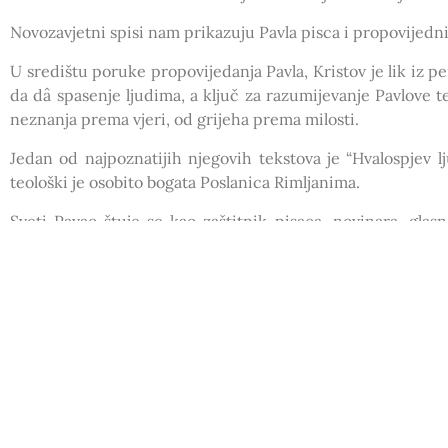
Novozavjetni spisi nam prikazuju Pavla pisca i propovijedni
U središtu poruke propovijedanja Pavla, Kristov je lik iz 
da dâ spasenje ljudima, a ključ za razumijevanje Pavlove t
neznanja prema vjeri, od grijeha prema milosti.
Jedan od najpoznatijih njegovih tekstova je “Hvalospjev l
teološki je osobito bogata Poslanica Rimljanima.
Sveti Pavao štuje se kao zaštitnik pisaca, novinara, glas
pokreta Kursiljo, a kako je završio zanat za izrađivača šato
Rima, Malte i drugih mjesta. Obraćenju svetoga Pavla pos
među njima i u Kukljici na otoku Ugljanu, u kojoj je 
ustanovljena 1405. godine.
U Rimokatoličkoj crkvi blagdan mu se slavi 29. lipnja za
obraćenja 25. siječnja.
Preuzeto sa:
http://www.laudato.hr