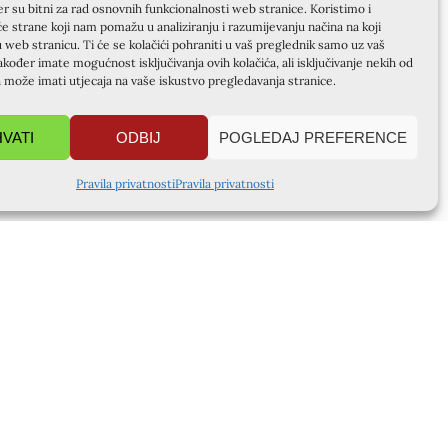
er su bitni za rad osnovnih funkcionalnosti web stranice. Koristimo i
će strane koji nam pomažu u analiziranju i razumijevanju načina na koji
u web stranicu. Ti će se kolačići pohraniti u vaš preglednik samo uz vaš
akođer imate mogućnost isključivanja ovih kolačića, ali isključivanje nekih od
a može imati utjecaja na vaše iskustvo pregledavanja stranice.
HVATI
ODBIJ
POGLEDAJ PREFERENCE
Pravila privatnosti
Pravila privatnosti