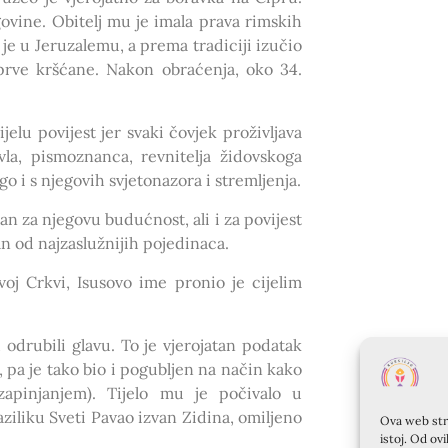
govine. Obitelj mu je imala prava rimskih
je u Jeruzalemu, a prema tradiciji izučio
 prve kršćane. Nakon obraćenja, oko 34.
lu povijest jer svaki čovjek proživljava
la, pismoznanca, revnitelja židovskoga
 i s njegovih svjetonazora i stremljenja.
an za njegovu budućnost, ali i za povijest
an od najzaslužnijih pojedinaca.
voj Crkvi, Isusovo ime pronio je cijelim
drubili glavu. To je vjerojatan podatak
, pa je tako bio i pogubljen na način kako
apinjanjem). Tijelo mu je počivalo u
iliku Sveti Pavao izvan Zidina, omiljeno
Ova web stra
istoj. Od ov