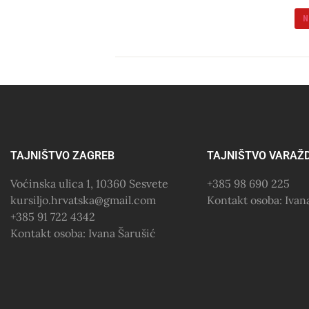
N
TAJNIŠTVO ZAGREB
TAJNIŠTVO VARAŽ
Voćinska ulica 1, 10360 Sesvete
+385 98 690 225
kursiljo.hrvatska@gmail.com
Kontakt osoba: Iva
+385 91 722 4342
Kontakt osoba: Ivana Šarušić