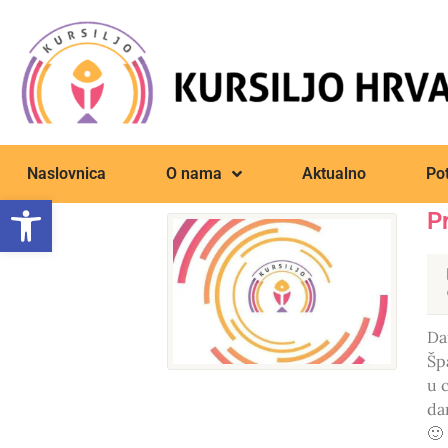
Naslovnica
O nama
Aktualno
Pot
Open toolbar
P
Da
Šp
u 
da
🙂