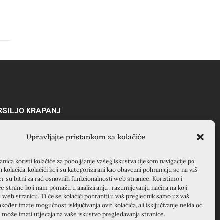
RSILJO KRAPANJ
APANJ, kuća EMAUS
Upravljajte pristankom za kolačiće
anjevački samostan), 22000
enik, Hrvatska
nica koristi kolačiće za poboljšanje vašeg iskustva tijekom navigacije po
5 22 351 830
ih kolačića, kolačići koji su kategorizirani kao obavezni pohranjuju se na vaš
er su bitni za rad osnovnih funkcionalnosti web stranice. Koristimo i
će strane koji nam pomažu u analiziranju i razumijevanju načina na koji
u web stranicu. Ti će se kolačići pohraniti u vaš preglednik samo uz vaš
akođer imate mogućnost isključivanja ovih kolačića, ali isključivanje nekih od
a može imati utjecaja na vaše iskustvo pregledavanja stranice.