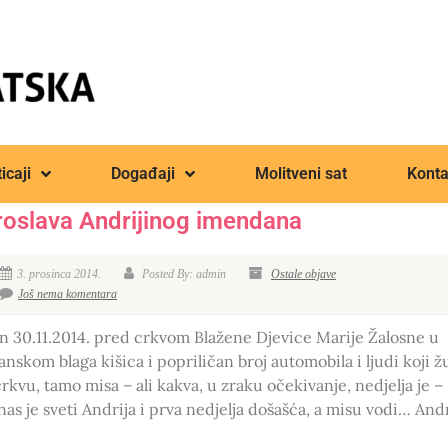
icaji
Događaji
Molitveni sat
Konta
roslava Andrijinog imendana
3. prosinca 2014.
Posted By: admin
Ostale objave
Još nema komentara
n 30.11.2014. pred crkvom Blažene Djevice Marije Žalosne u
anskom blaga kišica i popriličan broj automobila i ljudi koji ž
crkvu, tamo misa – ali kakva, u zraku očekivanje, nedjelja je –
nas je sveti Andrija i prva nedjelja došašća, a misu vodi… Andr