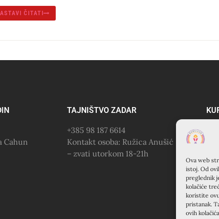
ASTAVI ČITATI
DIN
TAJNIŠTVO ZADAR
KU
+385 98 187 6614
KR
na Cahun
Kontakt osoba: Ružica Anušić
(Fr
– zvati utorkom 18-21h
Šib
Ova web stra
+38
istoj. Od ov
preglednik j
kolačiće tre
koristite ov
pristanak. T
ovih kolačić