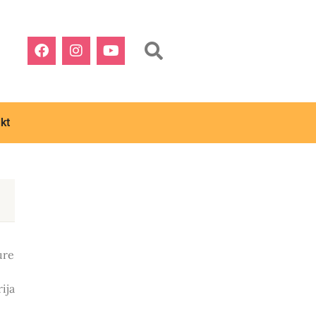
kt
ure
ija