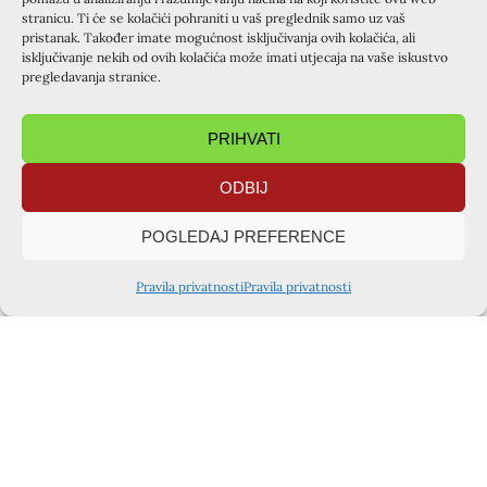
Što reći nego da je autoru teksta bilo izrazito žao što je
stranicu. Ti će se kolačići pohraniti u vaš preglednik samo uz vaš
morao ranije napustiti slavlje.
pristanak. Također imate mogućnost isključivanja ovih kolačića, ali
isključivanje nekih od ovih kolačića može imati utjecaja na vaše iskustvo
Josip Ećimović
pregledavanja stranice.
PRIHVATI
PRETHODNA OBJAVA
SLIJEDEĆA OBJAVA
Tečaj za krizmanike u Španskom (21.-23.11.)
Drugi krizmanički tečaj u Zaprešiću (28.-30.11)
ODBIJ
PODIJELITE OBJAVU
POGLEDAJ PREFERENCE
Pravila privatnosti
Pravila privatnosti
TAJNIŠTVO ZAGREB
Voćinska ulica 1, 10360 Sesvete
kursiljo.hrvatska@gmail.com