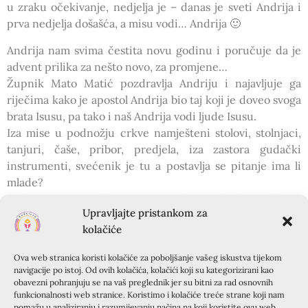
u zraku očekivanje, nedjelja je – danas je sveti Andrija i
prva nedjelja došašća, a misu vodi… Andrija 🙂
Andrija nam svima čestita novu godinu i poručuje da je
advent prilika za nešto novo, za promjene…
Župnik Mato Matić pozdravlja Andriju i najavljuje ga
riječima kako je apostol Andrija bio taj koji je doveo svoga
brata Isusu, pa tako i naš Andrija vodi ljude Isusu.
Iza mise u podnožju crkve namješteni stolovi, stolnjaci,
tanjuri, čaše, pribor, predjela, iza zastora gudački
instrumenti, svećenik je tu a postavlja se pitanje ima li
mlade?
Ipak nije ovo svadba nego imendan – ali dan velik po
Upravljajte pristankom za
odanosti Gospodinu koji je vidljivo bio među nama, s
kolačiće
jedne strane mladi kursiljisti s druge strane oni stariji, svi
kao radosni svjedoci još Radosnije vijesti.
Ova web stranica koristi kolačiće za poboljšanje vašeg iskustva tijekom
Bili su tu i mužikaši z Rečíce koji su naravno izveli
navigacije po istoj. Od ovih kolačića, kolačići koji su kategorizirani kao
pregršt hitova naše i njihove mladosti te izazvali Andriju
obavezni pohranjuju se na vaš preglednik jer su bitni za rad osnovnih
funkcionalnosti web stranice. Koristimo i kolačiće treće strane koji nam
na solo pjevanje u „Konobo moja“.
pomažu u analiziranju i razumijevanju načina na koji koristite ovu web