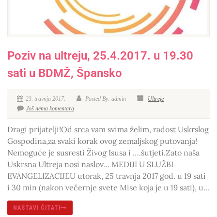
Poziv na ultreju, 25.4.2017. u 19.30
sati u BDMŽ, Špansko
23. travnja 2017.
Posted By: admin
Ultreje
Još nema komentara
Dragi prijatelji!Od srca vam svima želim, radost Uskrslog
Gospodina,za svaki korak ovog zemaljskog putovanja!
Nemoguće je susresti Živog Isusa i ….šutjeti.Zato naša
Uskrsna Ultreja nosi naslov… MEDIJI U SLUŽBI
EVANGELIZACIJEU utorak, 25 travnja 2017 god. u 19 sati
i 30 min (nakon večernje svete Mise koja je u 19 sati), u...
NASTAVI ČITATI