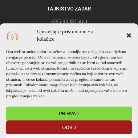
TAJNIŠTVO ZADAR
+385 98 187 6614
Kontakt osoba: Ružica Anušić
Upravljajte pristankom za
– zvati utorkom 18-21h
kolačiće
Ova web stranica koristi kolačiće za poboljšanje vašeg iskustva tijekom
KURSILJO KRAPANJ
navigacije po istoj. Od ovih kolačića, kolačići koji su kategorizirani kao
obavezni pohranjuju se na vaš preglednik jer su bitni za rad osnovnih
KRAPANJ, kuća EMAUS (Franjevački samostan), 22000
funkcionalnosti web stranice. Koristimo i kolačiće treće strane koji nam
pomažu u analiziranju i razumijevanju načina na koji koristite ovu web
Šibenik, Hrvatska
stranicu. Ti će se kolačići pohraniti u vaš preglednik samo uz vaš
+385 22 351 830
pristanak. Također imate mogućnost isključivanja ovih kolačića, ali
isključivanje nekih od ovih kolačića može imati utjecaja na vaše iskustvo
pregledavanja stranice.
PRIHVATI
ODBIJ