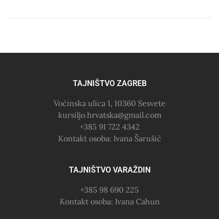
TAJNIŠTVO ZAGREB
Voćinska ulica 1, 10360 Sesvete
kursiljo.hrvatska@gmail.com
+385 91 722 4342
Kontakt osoba: Ivana Šarušić
TAJNIŠTVO VARAŽDIN
+385 98 690 225
Kontakt osoba: Ivana Cahun