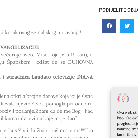
PODIJELITE OBJ
ki korak ovog zemaljskog putovanja!
EVANGELIZACIJE
večernje svete Mise koja je u 19 sati), u
ne ,u Španskom odžat će se DUHOVNA
u i suradnica Laudato televizije DIANA
ena otkrila brojne darove koje joj je Otac
ikovala njezin život, pomogla pri odabiru
 poziv i poslanje.Znam da će me Bog , kad
Ova web stra
rilikama i darovima koje mi je dao.”
istoj. Od ov
preglednik j
kolačiće tre
je Isus Živ i da živi u našim srcima!!!Tko
koristite ov
te, povedete i svoje ukućane, susjede i