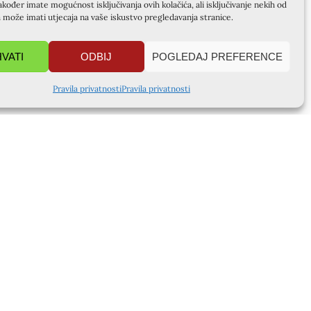
akođer imate mogućnost isključivanja ovih kolačića, ali isključivanje nekih od
a može imati utjecaja na vaše iskustvo pregledavanja stranice.
HVATI
ODBIJ
POGLEDAJ PREFERENCE
Pravila privatnosti
Pravila privatnosti
RSILJO KRAPANJ
APANJ, kuća EMAUS
anjevački samostan), 22000