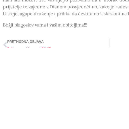
prijatelje te zajedno s Dianom posvjedočimo, kako je rados
Ultreje, agape druženje i prilika da čestitamo Uskrs onima k
Božji blagoslov vama i vašim obiteljima!!!
PRETHODNA OBJAVA
Prijave za Krapanj 2017
TAJNIŠTVO ZAGREB
TAJNIŠTVO VARAŽ
Voćinska ulica 1, 10360 Sesvete
+385 98 690 225
kursiljo.hrvatska@gmail.com
Kontakt osoba: Iva