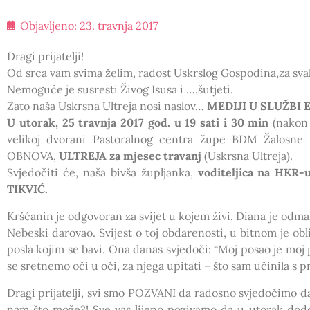
Objavljeno:
23. travnja 2017
Dragi prijatelji!
Od srca vam svima želim, radost Uskrslog Gospodina,za sva
Nemoguće je susresti Živog Isusa i ….šutjeti.
Zato naša Uskrsna Ultreja nosi naslov…
MEDIJI U SLUŽBI 
U utorak, 25 travnja 2017 god. u 19 sati i 30 min
(nakon 
velikoj dvorani Pastoralnog centra župe BDM Žalos
OBNOVA,
ULTREJA za mjesec travanj
(Uskrsna Ultreja).
Svjedočiti će, naša bivša župljanka,
voditeljica na HKR-
TIKVIĆ.
Kršćanin je odgovoran za svijet u kojem živi. Diana je odmal
Nebeski darovao. Svijest o toj obdarenosti, u bitnom je obl
posla kojim se bavi. Ona danas svjedoči: “Moj posao je moj
se sretnemo oči u oči, za njega upitati – što sam učinila s p
Dragi prijatelji, svi smo POZVANI da radosno svjedočimo da 
nam što može?! Sve vas lijepo pozivamo da u utorak dođe