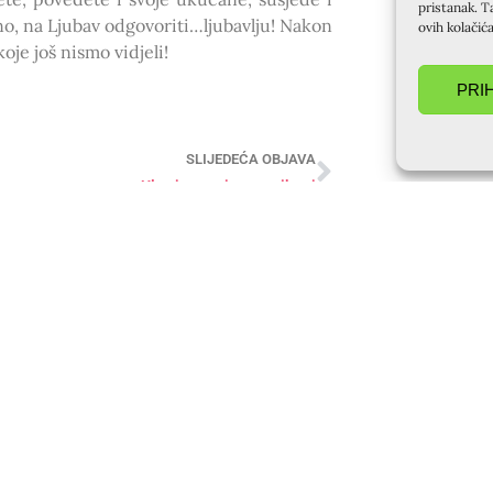
pristanak. T
no, na Ljubav odgovoriti…ljubavlju! Nakon
ovih kolačić
oje još nismo vidjeli!
PRI
SLIJEDEĆA OBJAVA
Ultreja za mjesec svibanj
DIN
TAJNIŠTVO ZADAR
KU
+385 98 187 6614
KR
na Cahun
Kontakt osoba: Ružica Anušić
(Fr