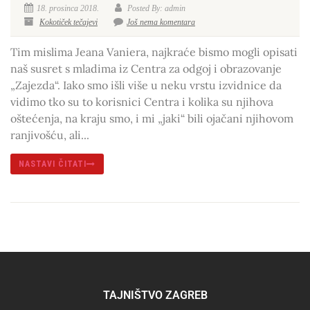
18. prosinca 2018.
Posted By: admin
Kokotiček tečajevi
Još nema komentara
Tim mislima Jeana Vaniera, najkraće bismo mogli opisati
naš susret s mladima iz Centra za odgoj i obrazovanje
„Zajezda“. Iako smo išli više u neku vrstu izvidnice da
vidimo tko su to korisnici Centra i kolika su njihova
oštećenja, na kraju smo, i mi „jaki“ bili ojačani njihovom
ranjivošću, ali...
NASTAVI ČITATI
TAJNIŠTVO ZAGREB