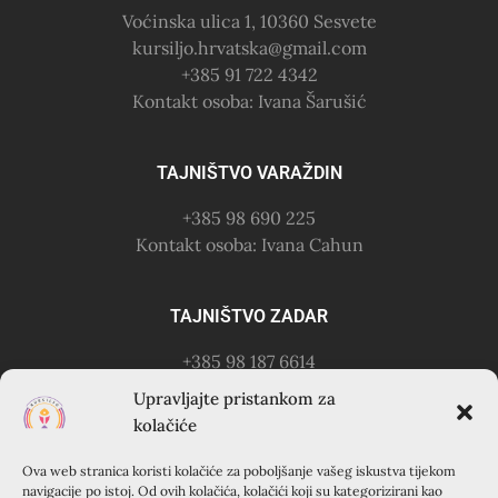
Voćinska ulica 1, 10360 Sesvete
kursiljo.hrvatska@gmail.com
+385 91 722 4342
Kontakt osoba: Ivana Šarušić
TAJNIŠTVO VARAŽDIN
+385 98 690 225
Kontakt osoba: Ivana Cahun
TAJNIŠTVO ZADAR
+385 98 187 6614
Kontakt osoba: Ružica Anušić
Upravljajte pristankom za
– zvati utorkom 18-21h
kolačiće
Ova web stranica koristi kolačiće za poboljšanje vašeg iskustva tijekom
KURSILJO KRAPANJ
navigacije po istoj. Od ovih kolačića, kolačići koji su kategorizirani kao