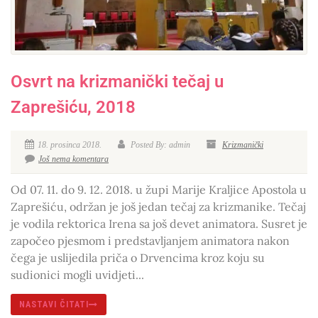
Osvrt na krizmanički tečaj u
Zaprešiću, 2018
18. prosinca 2018.
Posted By: admin
Krizmanički
Još nema komentara
Od 07. 11. do 9. 12. 2018. u župi Marije Kraljice Apostola u
Zaprešiću, održan je još jedan tečaj za krizmanike. Tečaj
je vodila rektorica Irena sa još devet animatora. Susret je
započeo pjesmom i predstavljanjem animatora nakon
čega je uslijedila priča o Drvencima kroz koju su
sudionici mogli uvidjeti...
NASTAVI ČITATI