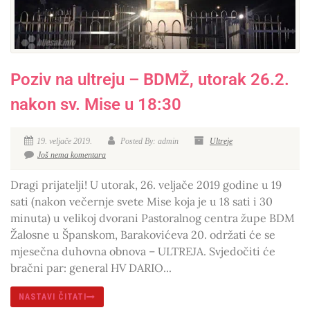
Poziv na ultreju – BDMŽ, utorak 26.2.
nakon sv. Mise u 18:30
19. veljače 2019.
Posted By: admin
Ultreje
Još nema komentara
Dragi prijatelji! U utorak, 26. veljače 2019 godine u 19
sati (nakon večernje svete Mise koja je u 18 sati i 30
minuta) u velikoj dvorani Pastoralnog centra župe BDM
Žalosne u Španskom, Barakovićeva 20. održati će se
mjesečna duhovna obnova – ULTREJA. Svjedočiti će
bračni par: general HV DARIO...
NASTAVI ČITATI