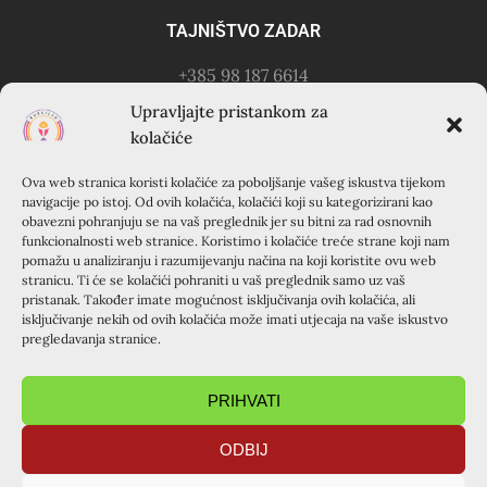
TAJNIŠTVO ZADAR
+385 98 187 6614
Kontakt osoba: Ružica Anušić
Upravljajte pristankom za
– zvati utorkom 18-21h
kolačiće
Ova web stranica koristi kolačiće za poboljšanje vašeg iskustva tijekom
KURSILJO KRAPANJ
navigacije po istoj. Od ovih kolačića, kolačići koji su kategorizirani kao
obavezni pohranjuju se na vaš preglednik jer su bitni za rad osnovnih
KRAPANJ, kuća EMAUS (Franjevački samostan), 22000
funkcionalnosti web stranice. Koristimo i kolačiće treće strane koji nam
pomažu u analiziranju i razumijevanju načina na koji koristite ovu web
Šibenik, Hrvatska
stranicu. Ti će se kolačići pohraniti u vaš preglednik samo uz vaš
+385 22 351 830
pristanak. Također imate mogućnost isključivanja ovih kolačića, ali
isključivanje nekih od ovih kolačića može imati utjecaja na vaše iskustvo
pregledavanja stranice.
PRIHVATI
ODBIJ