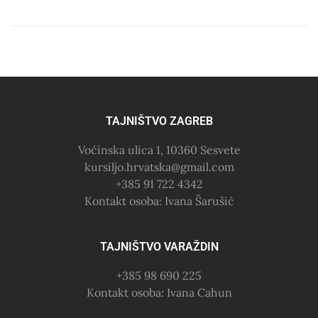
TAJNIŠTVO ZAGREB
Voćinska ulica 1, 10360 Sesvete
kursiljo.hrvatska@gmail.com
+385 91 722 4342
Kontakt osoba: Ivana Šarušić
TAJNIŠTVO VARAŽDIN
+385 98 690 225
Kontakt osoba: Ivana Cahun