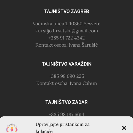
TAJNIŠTVO ZAGREB
Voćinska ulica 1, 10360 Sesvete
kursiljo.hrvatska@gmail.com
+385 91 722 4342
Kontakt osoba: Ivana Šarušić
TAJNIŠTVO VARAŽDIN
+385 98 690 225
Kontakt osoba: Ivana Cahun
TAJNIŠTVO ZADAR
+385 98 187 6614
Kontakt osoba: Ružica Anušić
Upravljajte pristankom za
– zvati utorkom 18-21h
kolačiće