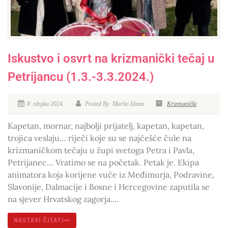
Iskustvo i osvrt na krizmanički tečaj u
Petrijancu (1.3.-3.3.2024.)
8. ožujka 2024.
Posted By: Marko Idzan
Krizmanički
Kapetan, mornar, najbolji prijatelj, kapetan, kapetan,
trojica veslaju… riječi koje su se najčešće čule na
krizmaničkom tečaju u župi svetoga Petra i Pavla,
Petrijanec… Vratimo se na početak. Petak je. Ekipa
animatora koja korijene vuče iz Međimurja, Podravine,
Slavonije, Dalmacije i Bosne i Hercegovine zaputila se
na sjever Hrvatskog zagorja....
NASTAVI ČITATI