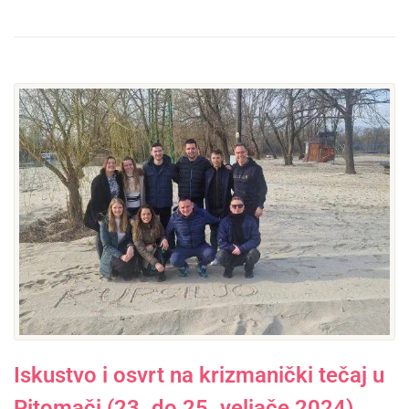
Iskustvo i osvrt na krizmanički tečaj u
Pitomači (23. do 25. veljače 2024)