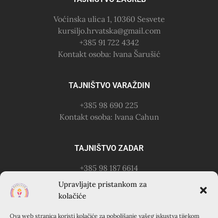
Voćinska ulica 1, 10360 Sesvete
kursiljo.hrvatska@gmail.com
+385 91 722 4342
Kontakt osoba: Ivana Šarušić
TAJNIŠTVO VARAŽDIN
+385 98 690 225
Kontakt osoba: Ivana Cahun
TAJNIŠTVO ZADAR
+385 98 187 6614
Kontakt osoba: Ružica Anušić
Upravljajte pristankom za
– zvati utorkom 18-21h
kolačiće
Ova web stranica koristi kolačiće za poboljšanje vašeg iskustva tijekom