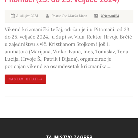
8. ožujka 2024.
Posted By: Marko Idzan
Krizmanički
Vikend krizmanički tečaj, održan je i u Pitomači, od 23.
do 25. veljače 2024., u župi sv. Vida. Rektor Hrvoje Brčić
u zajedništvu s vlč. Kristijanom Stojkom i još 11
animatora (Marijana, Vinko, Ivana, Ines, Tomislav, Tena,
Lucija, Hrvoje Š., Patrik i Dijana), organizirao je
poticajan vikend za osamdesetak krizmanika....
NASTAVI ČITATI
TAJNIŠTVO ZAGREB