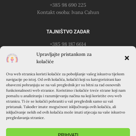
+385 98 690 225
Kontakt osoba: Ivana Cahun
TAJNIŠTVO ZADAR
+385 98 187 6614
Kontakt osoba: Ružica Anušić
Upravljajte pristankom za
– zvati utorkom 18-21h
kolačiće
Ova web stranica koristi kolačiće za poboljšanje vašeg iskustva tijekom
KURSILJO KRAPANJ
navigacije po istoj. Od ovih kolačića, kolačići koji su kategorizirani kao
obavezni pohranjuju se na vaš preglednik jer su bitni za rad osnovnih
KRAPANJ, kuća EMAUS (Franjevački samostan), 22000
funkcionalnosti web stranice. Koristimo i kolačiće treće strane koji nam
pomažu u analiziranju i razumijevanju načina na koji koristite ovu web
Šibenik, Hrvatska
stranicu. Ti će se kolačići pohraniti u vaš preglednik samo uz vaš
+385 22 351 830
pristanak. Također imate mogućnost isključivanja ovih kolačića, ali
isključivanje nekih od ovih kolačića može imati utjecaja na vaše iskustvo
pregledavanja stranice.
PRIHVATI