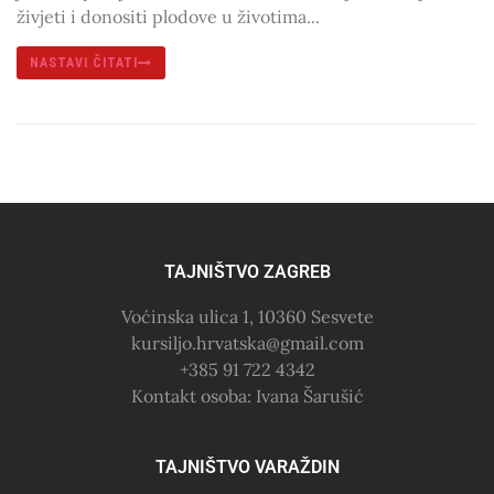
živjeti i donositi plodove u životima...
NASTAVI ČITATI
TAJNIŠTVO ZAGREB
Voćinska ulica 1, 10360 Sesvete
kursiljo.hrvatska@gmail.com
+385 91 722 4342
Kontakt osoba: Ivana Šarušić
TAJNIŠTVO VARAŽDIN