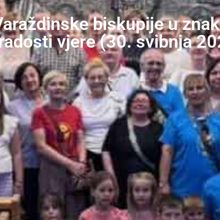
 Varaždinske biskupije u znak
radosti vjere (30. svibnja 20