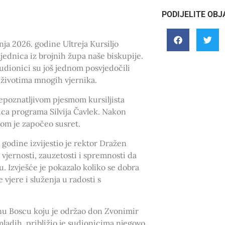
PODIJELITE OBJ
nja 2026. godine Ultreja Kursiljo
jednica iz brojnih župa naše biskupije.
udionici su još jednom posvjedočili
u životima mnogih vjernika.
epoznatljivom pjesmom kursiljista
jica programa Silvija Čavlek. Nakon
tvom je započeo susret.
 godine izvijestio je rektor Dražen
 vjernosti, zauzetosti i spremnosti da
u. Izvješće je pokazalo koliko se dobra
 vjere i služenja u radosti s
anu Boscu koju je održao don Zvonimir
mladih, približio je sudionicima njegovo