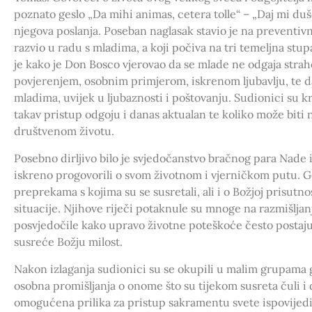
poznato geslo „Da mihi animas, cetera tolle“ – „Daj mi duše
njegova poslanja. Poseban naglasak stavio je na preventivni
razvio u radu s mladima, a koji počiva na tri temeljna stupa
je kako je Don Bosco vjerovao da se mlade ne odgaja stra
povjerenjem, osobnim primjerom, iskrenom ljubavlju, te da 
mladima, uvijek u ljubaznosti i poštovanju. Sudionici su k
takav pristup odgoju i danas aktualan te koliko može bit
društvenom životu.
Posebno dirljivo bilo je svjedočanstvo bračnog para Nade i
iskreno progovorili o svom životnom i vjerničkom putu. Go
preprekama s kojima su se susretali, ali i o Božjoj prisutnos
situacije. Njihove riječi potaknule su mnoge na razmišlja
posvjedočile kako upravo životne poteškoće često postaju
susreće Božju milost.
Nakon izlaganja sudionici su se okupili u malim grupama gd
osobna promišljanja o onome što su tijekom susreta čuli i d
omogućena prilika za pristup sakramentu svete ispovijedi