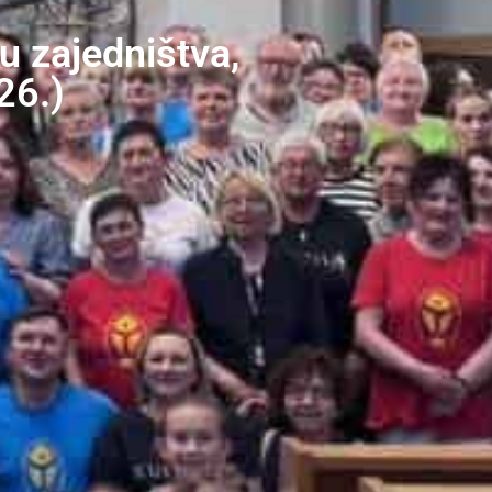
u zajedništva,
26.)