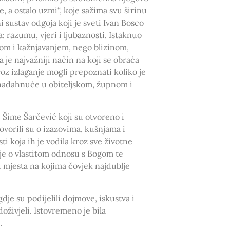
, a ostalo uzmi“, koje sažima svu širinu
 sustav odgoja koji je sveti Ivan Bosco
: razumu, vjeri i ljubaznosti. Istaknuo
hom i kažnjavanjem, nego blizinom,
je najvažniji način na koji se obraća
roz izlaganje mogli prepoznati koliko je
i nadahnuće u obiteljskom, župnom i
 Šime Šarčević koji su otvoreno i
vorili su o izazovima, kušnjama i
ti koja ih je vodila kroz sve životne
nje o vlastitom odnosu s Bogom te
 mjesta na kojima čovjek najdublje
je su podijelili dojmove, iskustva i
oživjeli. Istovremeno je bila
.