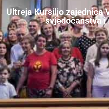
Ultreja Kursiljo zajednica
svjedočanstva i 