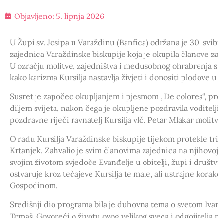
Objavljeno:
5. lipnja 2026
U Župi sv. Josipa u Varaždinu (Banfica) održana je 30. svib
zajednica Varaždinske biskupije koja je okupila članove za
U ozračju molitve, zajedništva i međusobnog ohrabrenja s
kako karizma Kursilja nastavlja živjeti i donositi plodove 
Susret je započeo okupljanjem i pjesmom „De colores“, pr
diljem svijeta, nakon čega je okupljene pozdravila voditel
pozdravne riječi ravnatelj Kursilja vlč. Petar Mlakar moli
O radu Kursilja Varaždinske biskupije tijekom protekle tri
Krtanjek. Zahvalio je svim članovima zajednica na njihovoj
svojim životom svjedoče Evanđelje u obitelji, župi i društv
ostvaruje kroz tečajeve Kursilja te male, ali ustrajne korake
Gospodinom.
Središnji dio programa bila je duhovna tema o svetom Iv
Tomaš. Govoreći o životu ovog velikog sveca i odgojitelja 