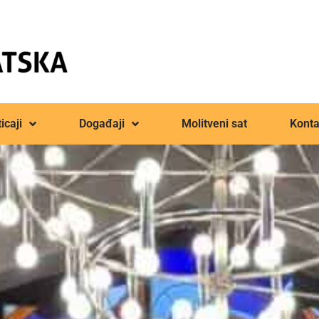
icaji
Događaji
Molitveni sat
Konta