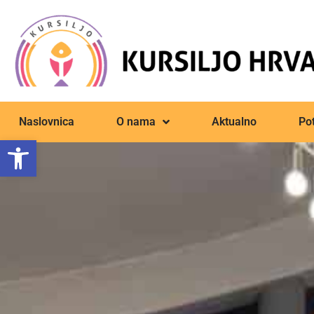
Naslovnica
O nama
Aktualno
Pot
Open toolbar