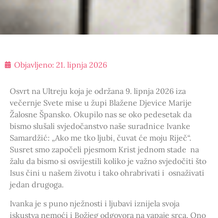
Objavljeno:
21. lipnja 2026
Osvrt na Ultreju koja je održana 9. lipnja 2026 iza
večernje Svete mise u župi Blažene Djevice Marije
Žalosne Špansko. Okupilo nas se oko pedesetak da
bismo slušali svjedočanstvo naše suradnice Ivanke
Samardžić: „Ako me tko ljubi, čuvat će moju Riječ“.
Susret smo započeli pjesmom Krist jednom stade na
žalu da bismo si osvijestili koliko je važno svjedočiti što
Isus čini u našem životu i tako ohrabrivati i osnaživati
jedan drugoga.
Ivanka je s puno nježnosti i ljubavi iznijela svoja
iskustva nemoći i Božjeg odgovora na vapaje srca. Ono