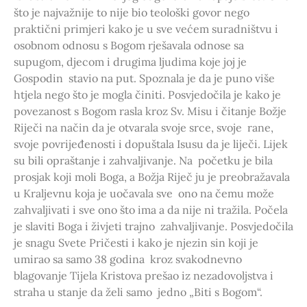
što je najvažnije to nije bio teološki govor nego
praktični primjeri kako je u sve većem suradništvu i
osobnom odnosu s Bogom rješavala odnose sa
supugom, djecom i drugima ljudima koje joj je
Gospodin stavio na put. Spoznala je da je puno više
htjela nego što je mogla činiti. Posvjedočila je kako je
povezanost s Bogom rasla kroz Sv. Misu i čitanje Božje
Riječi na način da je otvarala svoje srce, svoje rane,
svoje povrijeđenosti i dopuštala Isusu da je liječi. Lijek
su bili opraštanje i zahvaljivanje. Na početku je bila
prosjak koji moli Boga, a Božja Riječ ju je preobražavala
u Kraljevnu koja je uočavala sve ono na čemu može
zahvaljivati i sve ono što ima a da nije ni tražila. Počela
je slaviti Boga i živjeti trajno zahvaljivanje. Posvjedočila
je snagu Svete Pričesti i kako je njezin sin koji je
umirao sa samo 38 godina kroz svakodnevno
blagovanje Tijela Kristova prešao iz nezadovoljstva i
straha u stanje da želi samo jedno „Biti s Bogom“.