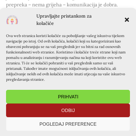
prepreka – nema grijeha – komunikacija je dobra.
Upravljajte pristankom za
Na kraju smo imali razgovor u grupama u kojima smo
kolačiće
napravili odjek o tome gdje vidimo poveznicu sa
svojim životom i koji je oblik produbljivanja našoj duši
Ova web stranica koristi kolačiće za poboljšanje vašeg iskustva tijekom
najbliži. Božji Duh je cijelo vrijeme bio s nama i
navigacije po istoj. Od ovih kolačića, kolačići koji su kategorizirani kao
svjedočio svoju prisutnost kroz mir i snagu koju je u
obavezni pohranjuju se na vaš preglednik jer su bitni za rad osnovnih
funkcionalnosti web stranice. Koristimo i kolačiće treće strane koji nam
nama podizao. Hvala Ivanki i hvala Gospodinu.
pomažu u analiziranju i razumijevanju načina na koji koristite ovu web
stranicu. Ti će se kolačići pohraniti u vaš preglednik samo uz vaš
pristanak. Također imate mogućnost isključivanja ovih kolačića, ali
isključivanje nekih od ovih kolačića može imati utjecaja na vaše iskustvo
pregledavanja stranice.
PRIHVATI
ODBIJ
POGLEDAJ PREFERENCE