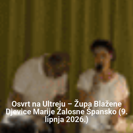
Osvrt na Ultreju – Župa Blažene
Djevice Marije Žalosne Špansko (9.
lipnja 2026.)