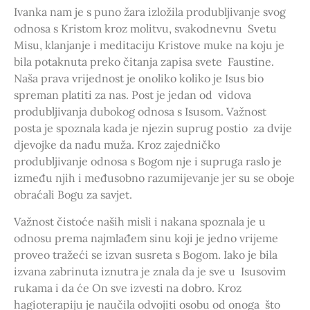
Ivanka nam je s puno žara izložila produbljivanje svog
odnosa s Kristom kroz molitvu, svakodnevnu Svetu
Misu, klanjanje i meditaciju Kristove muke na koju je
bila potaknuta preko čitanja zapisa svete Faustine.
Naša prava vrijednost je onoliko koliko je Isus bio
spreman platiti za nas. Post je jedan od vidova
produbljivanja dubokog odnosa s Isusom. Važnost
posta je spoznala kada je njezin suprug postio za dvije
djevojke da nađu muža. Kroz zajedničko
produbljivanje odnosa s Bogom nje i supruga raslo je
između njih i međusobno razumijevanje jer su se oboje
obraćali Bogu za savjet.
Važnost čistoće naših misli i nakana spoznala je u
odnosu prema najmlađem sinu koji je jedno vrijeme
proveo tražeći se izvan susreta s Bogom. Iako je bila
izvana zabrinuta iznutra je znala da je sve u Isusovim
rukama i da će On sve izvesti na dobro. Kroz
hagioterapiju je naučila odvojiti osobu od onoga što