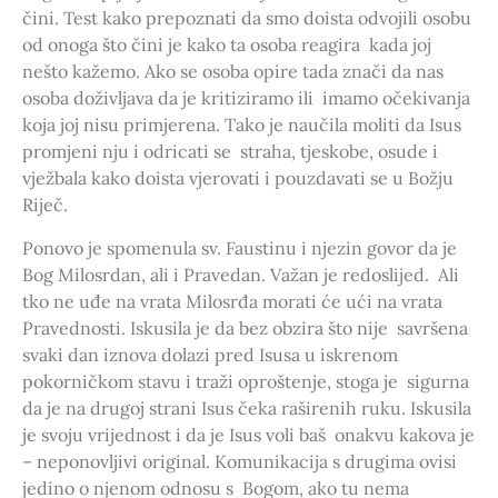
čini. Test kako prepoznati da smo doista odvojili osobu
od onoga što čini je kako ta osoba reagira kada joj
nešto kažemo. Ako se osoba opire tada znači da nas
osoba doživljava da je kritiziramo ili imamo očekivanja
koja joj nisu primjerena. Tako je naučila moliti da Isus
promjeni nju i odricati se straha, tjeskobe, osude i
vježbala kako doista vjerovati i pouzdavati se u Božju
Riječ.
Ponovo je spomenula sv. Faustinu i njezin govor da je
Bog Milosrdan, ali i Pravedan. Važan je redoslijed. Ali
tko ne uđe na vrata Milosrđa morati će ući na vrata
Pravednosti. Iskusila je da bez obzira što nije savršena
svaki dan iznova dolazi pred Isusa u iskrenom
pokorničkom stavu i traži oproštenje, stoga je sigurna
da je na drugoj strani Isus čeka raširenih ruku. Iskusila
je svoju vrijednost i da je Isus voli baš onakvu kakova je
– neponovljivi original. Komunikacija s drugima ovisi
jedino o njenom odnosu s Bogom, ako tu nema