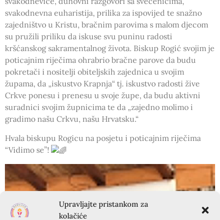
svakodnevice, duhovni razgovori sa svećenicima,
svakodnevna euharistija, prilika za ispovijed te snažno
zajedništvo u Kristu, bračnim parovima s malom djecom
su pružili priliku da iskuse svu puninu radosti
kršćanskog sakramentalnog života. Biskup Rogić svojim je
poticajnim riječima ohrabrio bračne parove da budu
pokretači i nositelji obiteljskih zajednica u svojim
župama, da „iskustvo Krapnja“ tj. iskustvo radosti žive
Crkve ponesu i prenesu u svoje župe, da budu aktivni
suradnici svojim župnicima te da „zajedno molimo i
gradimo našu Crkvu, našu Hrvatsku.“
Hvala biskupu Rogicu na posjetu i poticajnim riječima
“Vidimo se”!
Upravljajte pristankom za
kolačiće