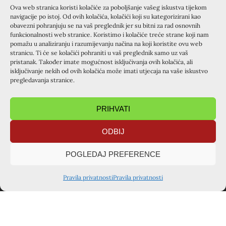
Ova web stranica koristi kolačiće za poboljšanje vašeg iskustva tijekom
PRETHODNA OBJAVA
SLIJEDEĆA OBJAVA
navigacije po istoj. Od ovih kolačića, kolačići koji su kategorizirani kao
”Molim te, slušaj ono što ne govorim…”
Održan adventski trodnevni Mali tečaj u župi Sv. Ivana Krstitelja u Gornjem Desincu (12.-15. prosinca 2013.)
obavezni pohranjuju se na vaš preglednik jer su bitni za rad osnovnih
funkcionalnosti web stranice. Koristimo i kolačiće treće strane koji nam
PODIJELITE OBJAVU
pomažu u analiziranju i razumijevanju načina na koji koristite ovu web
stranicu. Ti će se kolačići pohraniti u vaš preglednik samo uz vaš
pristanak. Također imate mogućnost isključivanja ovih kolačića, ali
isključivanje nekih od ovih kolačića može imati utjecaja na vaše iskustvo
pregledavanja stranice.
PRIHVATI
ODBIJ
TAJNIŠTVO ZAGREB
POGLEDAJ PREFERENCE
Voćinska ulica 1, 10360 Sesvete
kursiljo.hrvatska@gmail.com
Pravila privatnosti
Pravila privatnosti
+385 91 722 4342
Kontakt osoba: Ivana Šarušić
TAJNIŠTVO VARAŽDIN