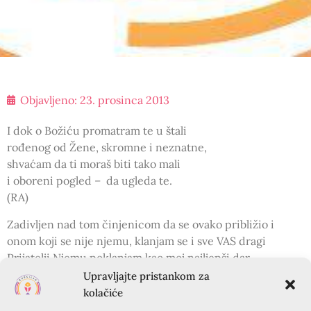
Objavljeno:
23. prosinca 2013
I dok o Božiću promatram te u štali
rođenog od Žene, skromne i neznatne,
shvaćam da ti moraš biti tako mali
i oboreni pogled – da ugleda te.
(RA)
Zadivljen nad tom činjenicom da se ovako približio i
onom koji se nije njemu, klanjam se i sve VAS dragi
Prijatelji Njemu poklanjam kao moj najljepši dar.
Upravljajte pristankom za
Vlč. Andrija Vrane
kolačiće