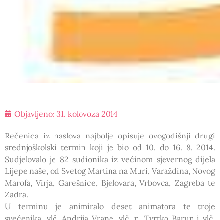
Objavljeno:
31. kolovoza 2014
Rečenica iz naslova najbolje opisuje ovogodišnji drugi
srednjoškolski termin koji je bio od 10. do 16. 8. 2014.
Sudjelovalo je 82 sudionika iz većinom sjevernog dijela
Lijepe naše, od Svetog Martina na Muri, Varaždina, Novog
Marofa, Virja, Garešnice, Bjelovara, Vrbovca, Zagreba te
Zadra.
U terminu je animiralo deset animatora te troje
svećenika, vlč. Andrija Vrane, vlč. p. Tvrtko Barun i vlč.