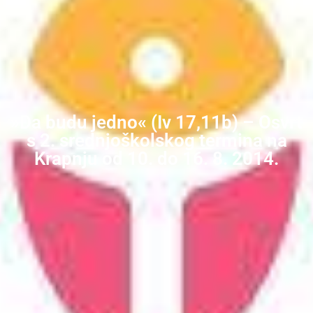
»Da budu jedno« (Iv 17,11b) – Osvrt
s 2. srednjoškolskog termina na
Krapnju od 10. do 16. 8. 2014.