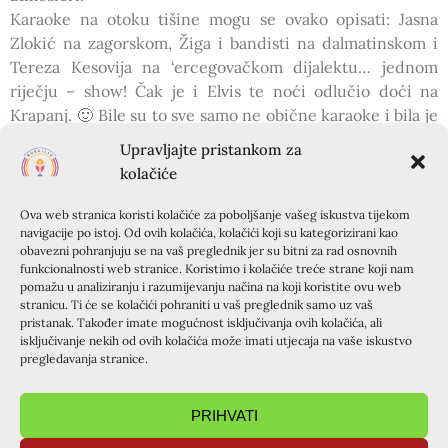
Karaoke na otoku tišine mogu se ovako opisati: Jasna
Zlokić na zagorskom, Žiga i bandisti na dalmatinskom i
Tereza Kesovija na ‘ercegovačkom dijalektu… jednom
riječju – show! Čak je i Elvis te noći odlučio doći na
Krapanj. 🙂 Bile su to sve samo ne obične karaoke i bila je
to sve samo ne tišina. Slučajni bi prolaznik pomislio –
Upravljajte pristankom za
maturalna zabava.
kolačiće
Da se u 23 sata ne gase svjetla, potrajalo bi tako do
glasanja pijetla… Bogu hvala i slava na radosti te noći, jer
Ova web stranica koristi kolačiće za poboljšanje vašeg iskustva tijekom
je i On te noći bio radostan. 🙂
navigacije po istoj. Od ovih kolačića, kolačići koji su kategorizirani kao
obavezni pohranjuju se na vaš preglednik jer su bitni za rad osnovnih
Glazba je u ovome terminu bila na visokoj razini. Razlog
funkcionalnosti web stranice. Koristimo i kolačiće treće strane koji nam
tomu je mnogo talentiranih svirača i pjevača koji su bili
pomažu u analiziranju i razumijevanju načina na koji koristite ovu web
spremni iskoristiti svoj talent na dobro zajednice.
stranicu. Ti će se kolačići pohraniti u vaš preglednik samo uz vaš
pristanak. Također imate mogućnost isključivanja ovih kolačića, ali
Posebno treba naglasiti šarolikost instrumenata: gitare,
isključivanje nekih od ovih kolačića može imati utjecaja na vaše iskustvo
klavijature, violončelo, violina, flauta i saksofon. Moglo bi
pregledavanja stranice.
se reći da smo ovoga puta imali više orkestar negoli bend
koji je zajedno s lijepim glasovima mladih srednjoškolaca
PRIHVATI
uvelike doprinio našemu duhovnomu kampu.