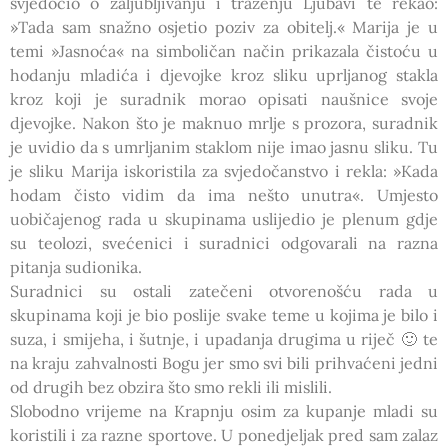
svjedočio o zaljubljivanju i traženju Ljubavi te rekao:
»Tada sam snažno osjetio poziv za obitelj.« Marija je u
temi »Jasnoća« na simboličan način prikazala čistoću u
hodanju mladića i djevojke kroz sliku uprljanog stakla
kroz koji je suradnik morao opisati naušnice svoje
djevojke. Nakon što je maknuo mrlje s prozora, suradnik
je uvidio da s umrljanim staklom nije imao jasnu sliku. Tu
je sliku Marija iskoristila za svjedočanstvo i rekla: »Kada
hodam čisto vidim da ima nešto unutra«. Umjesto
uobičajenog rada u skupinama uslijedio je plenum gdje
su teolozi, svećenici i suradnici odgovarali na razna
pitanja sudionika.
Suradnici su ostali zatečeni otvorenošću rada u
skupinama koji je bio poslije svake teme u kojima je bilo i
suza, i smijeha, i šutnje, i upadanja drugima u riječ 🙂 te
na kraju zahvalnosti Bogu jer smo svi bili prihvaćeni jedni
od drugih bez obzira što smo rekli ili mislili.
Slobodno vrijeme na Krapnju osim za kupanje mladi su
koristili i za razne sportove. U ponedjeljak pred sam zalaz