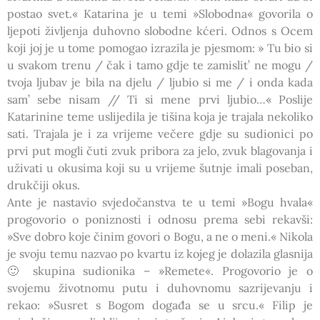
postao svet.« Katarina je u temi »Slobodna« govorila o
ljepoti življenja duhovno slobodne kćeri. Odnos s Ocem
koji joj je u tome pomogao izrazila je pjesmom: » Tu bio si
u svakom trenu / čak i tamo gdje te zamislit’ ne mogu /
tvoja ljubav je bila na djelu / ljubio si me / i onda kada
sam’ sebe nisam // Ti si mene prvi ljubio…« Poslije
Katarinine teme uslijedila je tišina koja je trajala nekoliko
sati. Trajala je i za vrijeme večere gdje su sudionici po
prvi put mogli čuti zvuk pribora za jelo, zvuk blagovanja i
uživati u okusima koji su u vrijeme šutnje imali poseban,
drukčiji okus.
Ante je nastavio svjedočanstva te u temi »Bogu hvala«
progovorio o poniznosti i odnosu prema sebi rekavši:
»Sve dobro koje činim govori o Bogu, a ne o meni.« Nikola
je svoju temu nazvao po kvartu iz kojeg je dolazila glasnija
🙂 skupina sudionika – »Remete«. Progovorio je o
svojemu životnomu putu i duhovnomu sazrijevanju i
rekao: »Susret s Bogom događa se u srcu.« Filip je