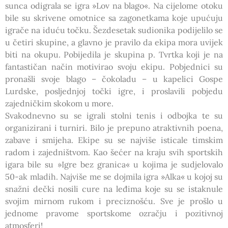
sunca odigrala se igra »Lov na blago«. Na cijelome otoku
bile su skrivene omotnice sa zagonetkama koje upućuju
igrače na iduću točku. Šezdesetak sudionika podijelilo se
u četiri skupine, a glavno je pravilo da ekipa mora uvijek
biti na okupu. Pobijedila je skupina p. Tvrtka koji je na
fantastičan način motivirao svoju ekipu. Pobjednici su
pronašli svoje blago – čokoladu – u kapelici Gospe
Lurdske, posljednjoj točki igre, i proslavili pobjedu
zajedničkim skokom u more.
Svakodnevno su se igrali stolni tenis i odbojka te su
organizirani i turniri. Bilo je prepuno atraktivnih poena,
zabave i smijeha. Ekipe su se najviše isticale timskim
radom i zajedništvom. Kao šećer na kraju svih sportskih
igara bile su »Igre bez granica« u kojima je sudjelovalo
50-ak mladih. Najviše me se dojmila igra »Alka« u kojoj su
snažni dečki nosili cure na leđima koje su se istaknule
svojim mirnom rukom i preciznošću. Sve je prošlo u
jednome pravome sportskome ozračju i pozitivnoj
atmosferi!