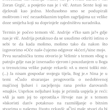
Zoran Grgić, a posjetio nas je i vlč. Antun Sente koji su
djelovali kao jedno. Međusobno smo se podupirali
molitvom i već nezaobilaznim toplim zagrljajima uz velike
doze smijeha koji su doprinjele zajedništvu suradnika.
Termin je počeo temom vlč. Andrije »Tko sam ja?« gdje
nas je vlč. Andrija potaknuo da se usudimo otkriti istinu o
sebi te da kada molimo, molimo tako da nakon što
izgovorimo »Oče naš« čujemo odgovor »kćeri/sine moj«.
Prvu suradničku temu otvorio je Velimir s temom »Bog u
patnji« gdje nas je iznenadio vjerom i pouzdanjem u Boga
u trenutcima velike patnje rekavši: »A u meni toliki mir.
(…) Ja nisam gospodar svojega tijela, Bog je.« Nina je u
temi »Čudo stvaranja« progovorila o nedobivenoj
majčinoj ljubavi i zacjeljenju rana preko darovanih
»majki«. Usprkos neljubavi koju je primila uspjela je reći:
»Ali ja sam joj to oprostila.« Hrvoje nas je s temom
»Iskoristi dan!« potaknuo na razmišljanje o bitnim
stvarima u našemu životu rekavši: »Čini male stvari da bi