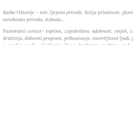
Baške Oštarije – mir, ljepota prirode, Božja prisutnost, plani
netaknuta priroda, sloboda…
Pastoralni centar- toplina, zajedništvo, udobnost, smjeh, z
druženja, duhovni program, prihvaćanje, susretljivost ljudi,
u svakoj osobi, slavljenje Boga, hrabrost, molitva, rad, t
opuštenost…
To su osjećaji i misli koje me vežu kad se sjetim tih dana, 
dana, neka vas prati Božji blagoslov. 🙂
Doživjela sam snagu vjere i molitve te dobila još veći dar
našim životima. Posebno bi naglasila kako je na mene ut
pokazalo da smo duhovna obitelj. To veselje i radost mi je 
Također ljubav koju su svi iskazivali prema našem djetetu ko
svaki dan opet zahvalu Gospodinu na taj njegov prekrasan i n
Uživala sam u opuštenosti koja je vladala tih dana, zajedn
kao i sa starim prijateljima, te zajedništvu sa našim prekr