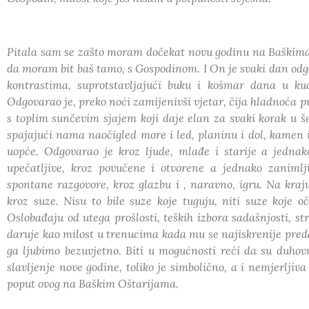
Pitala sam se zašto moram dočekat novu godinu na Baškima. 
da moram bit baš tamo, s Gospodinom. I On je svaki dan odgo
kontrastima, suprotstavljajući buku i košmar dana u kuć
Odgovarao je, preko noći zamijenivši vjetar, čija hladnoća pro
s toplim sunčevim sjajem koji daje elan za svaki korak u š
spajajući nama naočigled more i led, planinu i dol, kamen 
uopće. Odgovarao je kroz ljude, mlađe i starije a jednako
upečatljive, kroz povučene i otvorene a jednako zanimlj
spontane razgovore, kroz glazbu i , naravno, igru. Na kraj
kroz suze. Nisu to bile suze koje tuguju, niti suze koje oč
Oslobađaju od utega prošlosti, teških izbora sadašnjosti, 
daruje kao milost u trenucima kada mu se najiskrenije pred
ga ljubimo bezuvjetno. Biti u mogućnosti reći da su duhovno
slavljenje nove godine, toliko je simbolično, a i nemjerljiv
poput ovog na Baškim Oštarijama.