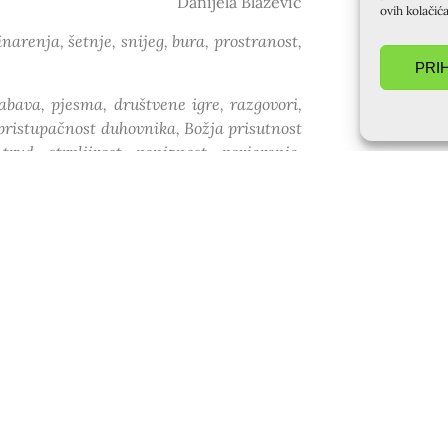
Danijela Blažević
ovih kolačić
narenja, šetnje, snijeg, bura, prostranost,
PRI
abava, pjesma, društvene igre, razgovori,
 pristupačnost duhovnika, Božja prisutnost
rud, strpljivost, poniznost, povjerenje,
hvala vam svima koji ste mi uljepšali ta 4
Tomek Leskovec
 pouzdanja u Gospodina i Njegovu volju u
jecala snaga molitve zajednice, gdje se
najdraža uspomena na Baške Oštarije.
je je još u mojoj utrobi, budilo je u meni
ajveći dar – dar života!
ištvu sa novim ljudima koje sam upoznala
asnim svećenicima koji su nam se pokazala