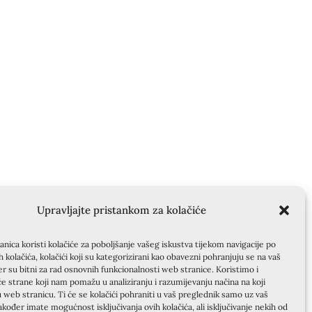
Upravljajte pristankom za kolačiće
nica koristi kolačiće za poboljšanje vašeg iskustva tijekom navigacije po
ih kolačića, kolačići koji su kategorizirani kao obavezni pohranjuju se na vaš
er su bitni za rad osnovnih funkcionalnosti web stranice. Koristimo i
će strane koji nam pomažu u analiziranju i razumijevanju načina na koji
u web stranicu. Ti će se kolačići pohraniti u vaš preglednik samo uz vaš
akođer imate mogućnost isključivanja ovih kolačića, ali isključivanje nekih od