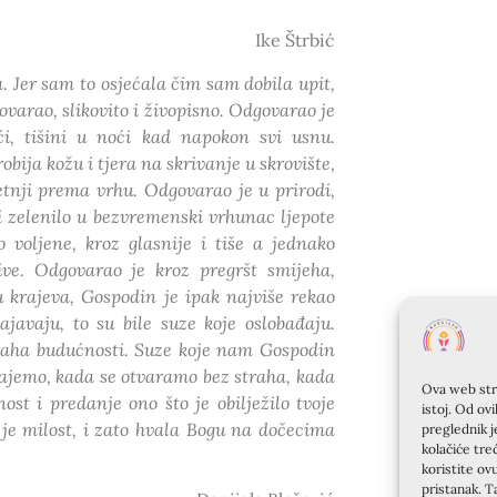
Ike Štrbić
Jer sam to osjećala čim sam dobila upit,
varao, slikovito i živopisno. Odgovarao je
i, tišini u noći kad napokon svi usnu.
bija kožu i tjera na skrivanje u skrovište,
etnji prema vrhu. Odgovarao je u prirodi,
i zelenilo u bezvremenski vrhunac ljepote
 voljene, kroz glasnije i tiše a jednako
ive. Odgovarao je kroz pregršt smijeha,
u krajeva, Gospodin je ipak najviše rekao
ajavaju, to su bile suze koje oslobađaju.
straha budućnosti. Suze koje nam Gospodin
ajemo, kada se otvaramo bez straha, kada
Ova web stra
st i predanje ono što je obilježilo tvoje
istoj. Od ov
a je milost, i zato hvala Bogu na dočecima
preglednik j
kolačiće tre
koristite ov
pristanak. T