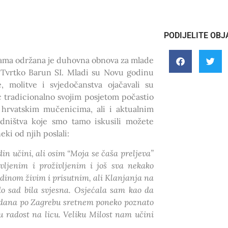
PODIJELITE OBJ
ijama održana je duhovna obnova za mlade
 i Tvrtko Barun SI. Mladi su Novu godinu
, molitve i svjedočanstva ojačavali su
 tradicionalno svojim posjetom počastio
 hrvatskim mučenicima, ali i aktualnim
edništva koje smo tamo iskusili možete
ki od njih poslali:
n učini, ali osim “Moja se čaša preljeva”
ljenim i proživljenim i još sva nekako
podinom živim i prisutnim, ali Klanjanja na
o sad bila svjesna. Osjećala sam kao da
h dana po Zagrebu sretnem poneko poznato
ku radost na licu. Veliku Milost nam učini