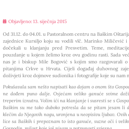
Objavljeno:
13. siječnja 2015
Od 31.12. do 04.01. u Pastoralnom centru na Baškim Oštar
zajednice Kursiljo koju su vodili vlč. Marinko Miličević
dočekali u klanjanju pred Presvetim. Teme, meditacije
pouzdanje u kojem želimo kroz ovu godinu rasti. Sada već
nas je i biskup Mile Bogović s kojim smo razgovarali o
pitanjima Crkve u Hrvata. Cijeli događaj duhovnog zaj
doživjeti kroz dojmove sudionika i fotografije koje su nam ne
Pokušavala sam nešto napisati kao dojam o onom što Gospodi
ne dođem puno dalje. Osjećam veliko ganuće svime doživ
treperim iznutra. Volim ići na klanjanje i susresti se s Gos
Baškim su me tako duboko potresla da se pitam jesam li d
klečim do Njegovih nogu, uronjena u neopisivu ljubav. Ovi
lice sa Baških i prepoznam to isto ganuće, suzne oči i veli
Gospodin, milost koje još nisam u potpunosti svjesna.