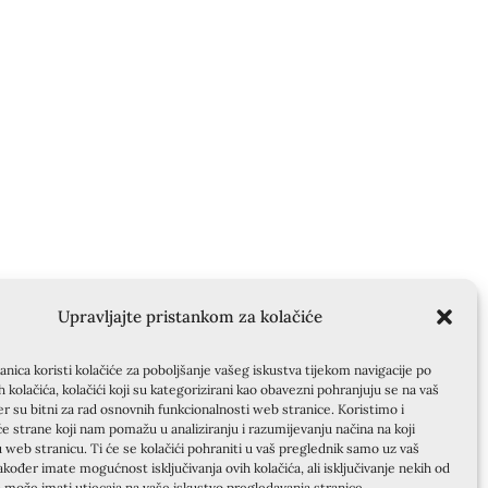
Upravljajte pristankom za kolačiće
nica koristi kolačiće za poboljšanje vašeg iskustva tijekom navigacije po
ih kolačića, kolačići koji su kategorizirani kao obavezni pohranjuju se na vaš
er su bitni za rad osnovnih funkcionalnosti web stranice. Koristimo i
će strane koji nam pomažu u analiziranju i razumijevanju načina na koji
u web stranicu. Ti će se kolačići pohraniti u vaš preglednik samo uz vaš
akođer imate mogućnost isključivanja ovih kolačića, ali isključivanje nekih od
a može imati utjecaja na vaše iskustvo pregledavanja stranice.