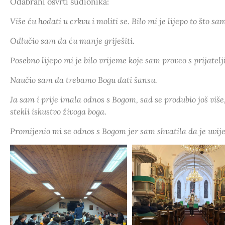
Odabrani osvrti sudionika:
Više ću hodati u crkvu i moliti se. Bilo mi je lijepo to što sa
Odlučio sam da ću manje griješiti.
Posebno lijepo mi je bilo vrijeme koje sam proveo s prijatel
Naučio sam da trebamo Bogu dati šansu.
Ja sam i prije imala odnos s Bogom, sad se produbio još više,
stekli iskustvo živoga boga.
Promijenio mi se odnos s Bogom jer sam shvatila da je uvij