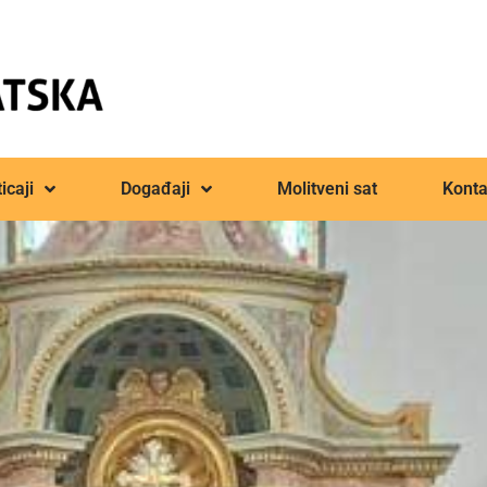
icaji
Događaji
Molitveni sat
Konta