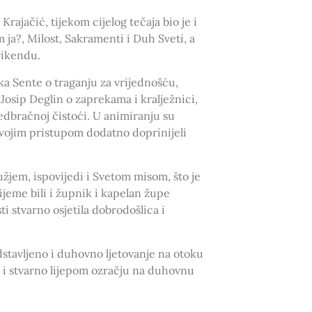
rajačić, tijekom cijelog tečaja bio je i
 ja?, Milost, Sakramenti i Duh Sveti, a
 vikendu.
uka Sente o traganju za vrijednošću,
Josip Deglin o zaprekama i kralježnici,
redbračnoj čistoći. U animiranju su
 svojim pristupom dodatno doprinijeli
jem, ispovijedi i Svetom misom, što je
ijeme bili i župnik i kapelan župe
ti stvarno osjetila dobrodošlica i
dstavljeno i duhovno ljetovanje na otoku
m i stvarno lijepom ozračju na duhovnu