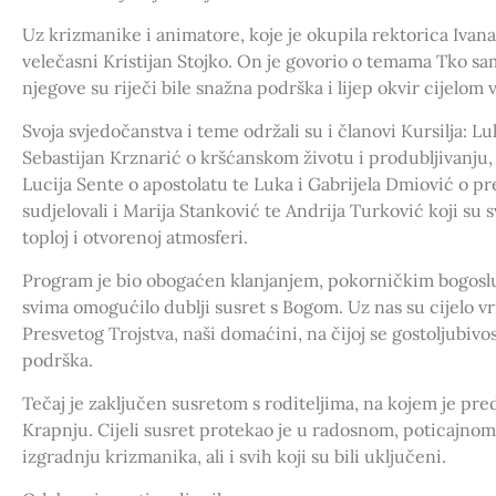
Uz krizmanike i animatore, koje je okupila rektorica Ivana K
velečasni Kristijan Stojko. On je govorio o temama Tko sam
njegove su riječi bile snažna podrška i lijep okvir cijelom
Svoja svjedočanstva i teme održali su i članovi Kursilja: L
Sebastijan Krznarić o kršćanskom životu i produbljivanju, 
Lucija Sente o apostolatu te Luka i Gabrijela Dmiović o p
sudjelovali i Marija Stanković te Andrija Turković koji su
toploj i otvorenoj atmosferi.
Program je bio obogaćen klanjanjem, pokorničkim bogosluž
svima omogućilo dublji susret s Bogom. Uz nas su cijelo vr
Presvetog Trojstva, naši domaćini, na čijoj se gostoljubivos
podrška.
Tečaj je zaključen susretom s roditeljima, na kojem je pre
Krapnju. Cijeli susret protekao je u radosnom, poticajno
izgradnju krizmanika, ali i svih koji su bili uključeni.