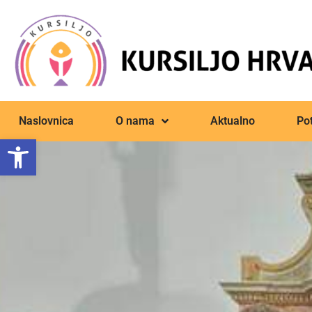
Naslovnica
O nama
Aktualno
Pot
Open toolbar