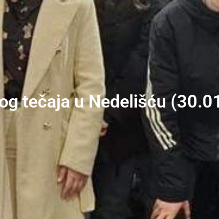
kog tečaja u Nedelišću (30.