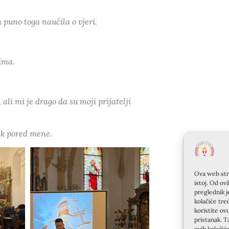
m puno toga naučila o vjeri.
jima.
 ali mi je drago da su moji prijatelji
ek pored mene.
Ova web stra
istoj. Od ov
preglednik j
kolačiće tre
koristite ov
pristanak. T
ovih kolačić