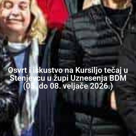
Osvrt i iskustvo na Kursiljo tečaj u
Stenjevcu u župi Uznesenja BDM
(05. do 08. veljače 2026.)