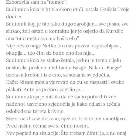
Zaboravila sam na “nemoć”.
Sudionica koja je htjela skoro otići, ostala i kušala Tvoje
dodire.
Sudionik koji je bio tako dugo zarobljen…sve pisao, sve
slušao, želi ostati u kontaktu jer je osjetio da Kursiljo
ima “ono nešto što mu baš treba”.
Nije nešto nego Netko tko nas poziva, osposobljava,
okuplja… tko čini da bude ono što nije…
Sudionica koja se stalno šetala, jednu je temu cijelu
odslušala, poslije i meditaciju Bazge. Nakon „Bazge“
uzela mikrofon i iskreno, sa suzama svjedočila.
Kaže: Nisam mogla vjerovati da ću se raspasti i ovako
plakati. Ante joj prišao i zagrlio je…
Sudionica koja je mislila da će samo potvrditi već
nađeno i usvojeno svjedočila je kako odlazi s tečaja
oslobođena tereta krivnje.
Sve si nas Isuse doticao; nježno, brižno, nenametljivo…
Pred našim očima sve si činio novim.
Nov pogled na situacije: Što trebam činiti ja, a ne onaj