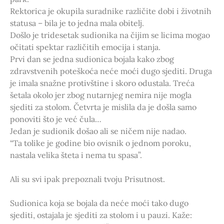
Rektorica je okupila suradnike različite dobi i životnih
statusa – bila je to jedna mala obitelj.
Došlo je tridesetak sudionika na čijim se licima mogao
očitati spektar različitih emocija i stanja.
Prvi dan se jedna sudionica bojala kako zbog
zdravstvenih poteškoća neće moći dugo sjediti. Druga
je imala snažne protivštine i skoro odustala. Treća
šetala okolo jer zbog nutarnjeg nemira nije mogla
sjediti za stolom. Četvrta je mislila da je došla samo
ponoviti što je već čula…
Jedan je sudionik došao ali se ničem nije nadao.
“Ta tolike je godine bio ovisnik o jednom poroku,
nastala velika šteta i nema tu spasa”.
Ali su svi ipak prepoznali tvoju Prisutnost.
Sudionica koja se bojala da neće moći tako dugo
sjediti, ostajala je sjediti za stolom i u pauzi. Kaže: