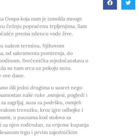
ika Gospa koja nam je izmolila mnoge
boku čežnju popraćenu trpljenjima. Sam
dočašće prema zdencu vode žive.
ni u našem terminu. Njihovom
a, od sakramenta pomirenja, do
Gospodinom. Svećenička svjedočanstava o
nula su nam srca uz pokoju suzu.
ve ove dane.
smo išli jedni drugima u susret nego
 samostan naše ruke ,osmjesi, pogledi i
a za zagrljaj, suza za podršku, osmjeh
u svakom trenutku, kroz igre odbojke i
osami, u pauzama kod stolova za
ci za njen rođendan, za vrijeme kupanja
plesanom trgu i prvim zajedničkim