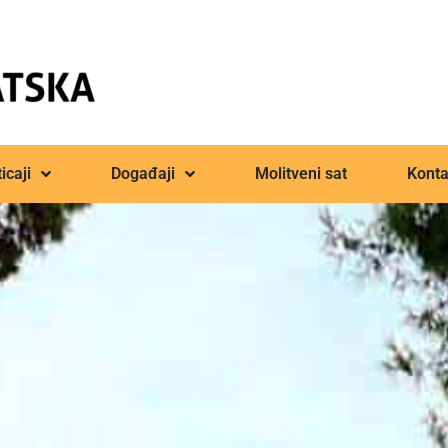
icaji
Događaji
Molitveni sat
Konta