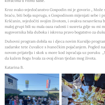
koracima u ritmu salse.
Kroz svako svjedočanstvo Gospodin mi je govorio „ Može se!
braću, biti bolja supruga, s Gospodinom mijenjati sebe i p
Kršćanin, svjedočiti svojim životom, i ovakva nesavršena 
maloj grupi bili su mala oaza radosti i susreta gdje su mi 
sugovornika bila duboka i iskrena pravo bogatstvo za duš
Duhovni program dobila su i djeca novim Kursiljo progra
zadarske tete čuvalice s Ivanečkim pojačanjem. Pogled na d
novom prijatelju i skok u more kod ispračaja uz poruku „Ne
da kažem Bogu hvala za ovaj divan tjedan mog života.
Katarina B.