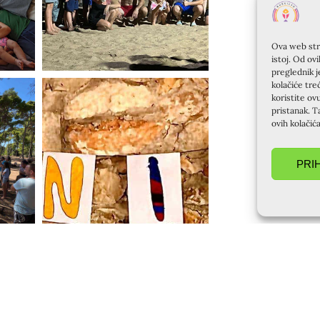
Ova web stra
istoj. Od ov
preglednik j
kolačiće tre
koristite ov
pristanak. T
ovih kolačić
PRI