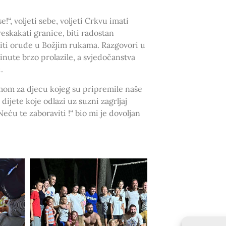
“, voljeti sebe, voljeti Crkvu imati
reskakati granice, biti radostan
biti oruđe u Božjim rukama. Razgovori u
minute brzo prolazile, a svjedočanstva
u.
mom za djecu kojeg su pripremile naše
ijete koje odlazi uz suzni zagrljaj
ću te zaboraviti !“ bio mi je dovoljan