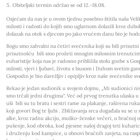
Obiteljski termin održao se od 12.-18.08.
Osjećam da nas je u ovom tjednu posebno štitila naša Vel
milosti i radosti do kojih smo uglavnom dolazili kroz du
dolazak na otok s djecom po jako vrućem danu bio je ho
Bogu smo zahvalni na četiri svećenika koji su bili prisut
prisutnošću bili smo prožeti mnogim milosnim trenutcim
euharistije koja nas je radosno približila stolu gozbe s 
milosti, vjeri i ljubavi, životu s Isusom i Duhom svetim ga
Gospodin je bio darežljiv i opipljiv kroz naše svećenike s
Rekao je jedan sudionik u svojem dojmu, „Mi sudionici ni
smo trčali jedni drugima“. Već od prvog trenutka ulaska u
uši bili su tu bratu i sestri rame za plakanje, raširena ruk
koji govori Bog te ljubi . Zbližavanja srca događala su se 
alke, kroz radnu akciju, muško-ženske večeri, u bračnoj 
pušenje, kod obroka, kod pjesme našoj dragoj teti kuhari
i druženju kod kampice, u obnovi bračnih zavjeta, na ras