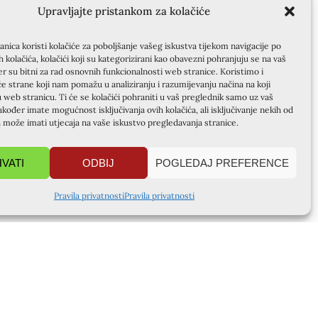
Upravljajte pristankom za kolačiće
nica koristi kolačiće za poboljšanje vašeg iskustva tijekom navigacije po
ih kolačića, kolačići koji su kategorizirani kao obavezni pohranjuju se na vaš
er su bitni za rad osnovnih funkcionalnosti web stranice. Koristimo i
će strane koji nam pomažu u analiziranju i razumijevanju načina na koji
u web stranicu. Ti će se kolačići pohraniti u vaš preglednik samo uz vaš
akođer imate mogućnost isključivanja ovih kolačića, ali isključivanje nekih od
a može imati utjecaja na vaše iskustvo pregledavanja stranice.
HVATI
ODBIJ
POGLEDAJ PREFERENCE
Pravila privatnosti
Pravila privatnosti