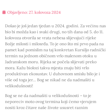
Objavljeno:
27. kolovoza 2024
Došao je još jedan tjedan u 2024. godini. Za većinu nas
bio bi možda kao i svaki drugi, no tih dana od 5. do 11.
kolovoza otvorila se vrata nebesa slijevajući rijeke
Božje milosti i milosrđa. To je ono što mi prvo pada na
pamet kad pomislim na taj konkretan Kursiljo radnički
termin na jednom običnom vrlo malenom otoku u
Jadranskom moru. Rijeka se počela slijevati preko
mora. Kažu biolozi takva mjesta znaju biti vrlo
produktivan ekosustav. U duhovnom smislu bilo je i
više od toga jer… Bog se nikad ne da nadmašiti u
velikodušnosti!
Bog se ne da nadmašiti u velikodušnosti – to je
neporeciv moto ovog termina koji ćemo vjerujem
nositi kroz čitave naše živote ususret raznim