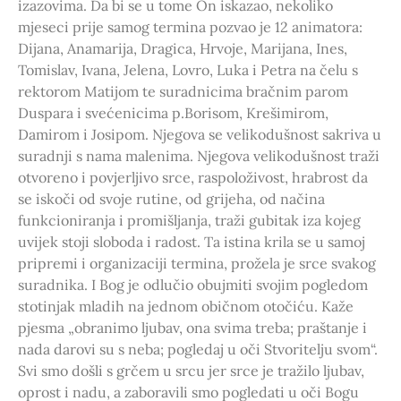
izazovima. Da bi se u tome On iskazao, nekoliko
mjeseci prije samog termina pozvao je 12 animatora:
Dijana, Anamarija, Dragica, Hrvoje, Marijana, Ines,
Tomislav, Ivana, Jelena, Lovro, Luka i Petra na čelu s
rektorom Matijom te suradnicima bračnim parom
Duspara i svećenicima p.Borisom, Krešimirom,
Damirom i Josipom. Njegova se velikodušnost sakriva u
suradnji s nama malenima. Njegova velikodušnost traži
otvoreno i povjerljivo srce, raspoloživost, hrabrost da
se iskoči od svoje rutine, od grijeha, od načina
funkcioniranja i promišljanja, traži gubitak iza kojeg
uvijek stoji sloboda i radost. Ta istina krila se u samoj
pripremi i organizaciji termina, prožela je srce svakog
suradnika. I Bog je odlučio obujmiti svojim pogledom
stotinjak mladih na jednom običnom otočiću. Kaže
pjesma „obranimo ljubav, ona svima treba; praštanje i
nada darovi su s neba; pogledaj u oči Stvoritelju svom“.
Svi smo došli s grčem u srcu jer srce je tražilo ljubav,
oprost i nadu, a zaboravili smo pogledati u oči Bogu