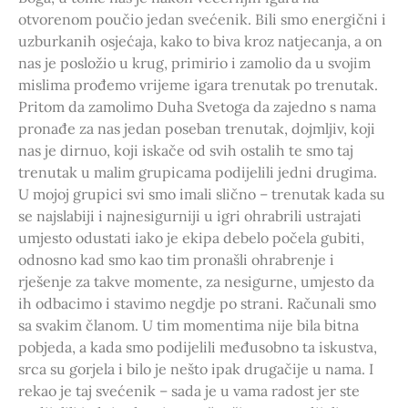
otvorenom poučio jedan svećenik. Bili smo energični i
uzburkanih osjećaja, kako to biva kroz natjecanja, a on
nas je posložio u krug, primirio i zamolio da u svojim
mislima prođemo vrijeme igara trenutak po trenutak.
Pritom da zamolimo Duha Svetoga da zajedno s nama
pronađe za nas jedan poseban trenutak, dojmljiv, koji
nas je dirnuo, koji iskače od svih ostalih te smo taj
trenutak u malim grupicama podijelili jedni drugima.
U mojoj grupici svi smo imali slično – trenutak kada su
se najslabiji i najnesigurniji u igri ohrabrili ustrajati
umjesto odustati iako je ekipa debelo počela gubiti,
odnosno kad smo kao tim pronašli ohrabrenje i
rješenje za takve momente, za nesigurne, umjesto da
ih odbacimo i stavimo negdje po strani. Računali smo
sa svakim članom. U tim momentima nije bila bitna
pobjeda, a kada smo podijelili međusobno ta iskustva,
srca su gorjela i bilo je nešto ipak drugačije u nama. I
rekao je taj svećenik – sada je u vama radost jer ste