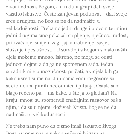
život i odnos s Bogom, a u radu u grupi dati svoje
vlastito iskustvo. Često zahtjevan poduhvat – dati svoje
srce drugima, no Bog se ne da nadmašiti u
velikodušnosti. Trebamo jedni druge i u ovom terminu
jedni drugima smo pokazali strpljenje, nježnost, radost,
prihvaćanje, smijeh, zagrljaj, ohrabrenje, savjet,
slušanje i poslušnost… U suradnji s Bogom s malo naših
djela možemo mnogo. Iskreno, ne mogu se odati
jednom dojmu a da ga ne spomenem sada. Jedan
suradnik nije u mogućnosti pričati, a vidjela bih ga
kako usred šume na klupicama vodi razgovore sa
sudionicima punih nedoumica i pitanja. Ostala sam
blago rečeno paf – ma kako, u što ja to gledam? Na
kraju, mnogi su spomenuli značajnim razgovor baš s
njim, i da su u njemu doživjeli Krista. Bog se ne da
nadmašiti u velikodušnosti.
Ne treba nam puno da bismo imali iskustvo živoga
Boga, u tome nas je nakon večernjih igara na