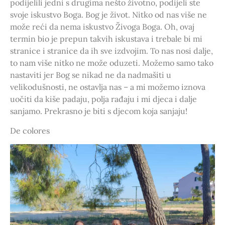
podijelili jedni s drugima nešto životno, podijeli ste
svoje iskustvo Boga. Bog je život. Nitko od nas više ne
može reći da nema iskustvo Živoga Boga. Oh, ovaj
termin bio je prepun takvih iskustava i trebale bi mi
stranice i stranice da ih sve izdvojim. To nas nosi dalje,
to nam više nitko ne može oduzeti. Možemo samo tako
nastaviti jer Bog se nikad ne da nadmašiti u
velikodušnosti, ne ostavlja nas – a mi možemo iznova
uočiti da kiše padaju, polja rađaju i mi djeca i dalje
sanjamo. Prekrasno je biti s djecom koja sanjaju!
De colores