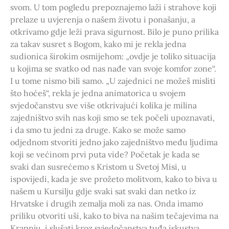
svom. U tom pogledu prepoznajemo laži i strahove koji
prelaze u uvjerenja o našem životu i ponašanju, a
otkrivamo gdje leži prava sigurnost. Bilo je puno prilika
za takav susret s Bogom, kako mi je rekla jedna
sudionica širokim osmijehom: „ovdje je toliko situacija
u kojima se svatko od nas nađe van svoje komfor zone“.
I u tome nismo bili samo. „U zajednici ne možeš misliti
što hoćeš“, rekla je jedna animatorica u svojem
svjedočanstvu sve više otkrivajući kolika je milina
zajedništvo svih nas koji smo se tek počeli upoznavati,
i da smo tu jedni za druge. Kako se može samo
odjednom stvoriti jedno jako zajedništvo među ljudima
koji se većinom prvi puta vide? Početak je kada se
svaki dan susrećemo s Kristom u Svetoj Misi, u
ispovijedi, kada je sve prožeto molitvom, kako to biva u
našem u Kursilju gdje svaki sat svaki dan netko iz
Hrvatske i drugih zemalja moli za nas. Onda imamo
priliku otvoriti uši, kako to biva na našim tečajevima na
Krapnju, i slušati kroz svjedočanstva tuđa iskustva,