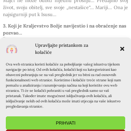
Majci ne može odbiti nijednu prošnju… Predajmo svoj
život, svoju obitelj, sve svoje „nestašice“… Mariji… Ona je
najsigurniji put k Isusu…
3. Koji je Kraljevstvo Božje navijestio i na obraćenje nas
pozvao…
Što je Kraljevstvo Božje? Mir, ljubav, radost istina…
Upravljajte pristankom za
A kako do takvih plodova, ljubljeni Oče?. Samo sam ja
kolačiće
Ljubav i milosrđe! Ni najvećeg grešnika ne mogu kazniti
ako zazove moje milosrđe …. nego mu u svome
Ova web stranica koristi kolačiće za poboljšanje vašeg iskustva tijekom
beskrajnom milosrđu… opraštam! Djeca se Božja zovemo i
navigacije po istoj. Od ovih kolačića, kolačići koji su kategorizirani kao
jesmo! Budimo slični svome Ocu.!
obavezni pohranjuju se na vaš preglednik jer su bitni za rad osnovnih
funkcionalnosti web stranice. Koristimo i kolačiće treće strane koji nam
pomažu u analiziranju i razumijevanju načina na koji koristite ovu web
4. Koji se na Gori preobrazio i svoju nam slavu objavio…
stranicu. Ti će se kolačići pohraniti u vaš preglednik samo uz vaš
Kad su učenici vidjeli Isusovu slavu, htjeli su napraviti
pristanak. Također imate mogućnost isključivanja ovih kolačića, ali
sjenice i tamo ostati…cijeli život! Putnici smo, dragi
isključivanje nekih od ovih kolačića može imati utjecaja na vaše iskustvo
pregledavanja stranice.
prijatelji! Naš cilj i jeste… stalno gledati slavu Gospodnju!
… Predajmo mu svoje srce….
PRIHVATI
5.Koji nam se u otajstvu Euharistije darovao….