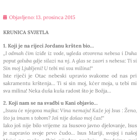
Objavljeno:
13. prosinca 2015
KRUNICA SVJETLA
1. Koji je na rijeci Jordanu kršten bio…
„I odmah čim iziđe iz vode, ugleda otvorena nebesa i Duha
poput goluba gdje silazi na nj. A glas se zaori s nebesa: Ti si
Sin moj Ljubljeni! U tebi mi sva milina!“
Iste riječi je Otac nebeski upravio svakome od nas pri
sakramentu krštenja… Ti si sin moj, kćer moja, u tebi mi
sva milina! Neka duša kuša radost što je Božja…
2. Koji nam se na svadbi u Kani objavio…
„Isusu će njegova majka: Vina nemaju! Kaže joj Isus : Ženo,
što ja imam s tobom? Još nije došao moj čas!“
Iako još nije bilo vrijeme za Isusovo javno djelovanje, Isus
je napravio svoje prvo čudo… Isus Mariji, svojoj i našoj