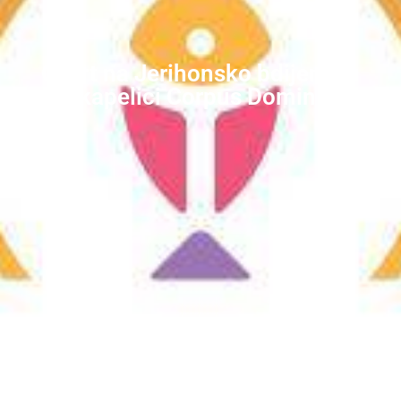
Osvrt na Jerihonsko bdijenje u
kapelici Corpus Domini