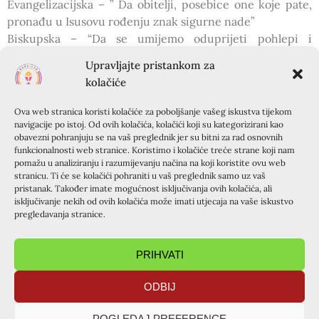
Evangelizacijska – ” Da obitelji, posebice one koje pate,
pronađu u Isusovu rođenju znak sigurne nade”
Biskupska – “Da se umijemo oduprijeti pohlepi i
neumjerenosti potrošnje te darežljivom ljubavlju,
Upravljajte pristankom za
pristupamo svima koji oskudijevaju.”
kolačiće
Molilo se i za osobne nakane….
Ova web stranica koristi kolačiće za poboljšanje vašeg iskustva tijekom
U terminu koji je bio predviđen za Kursiljo , molili su:
navigacije po istoj. Od ovih kolačića, kolačići koji su kategorizirani kao
Stipe i Katica Ćurković,Slavica Vuković, Mirko i Ivanka
obavezni pohranjuju se na vaš preglednik jer su bitni za rad osnovnih
Samardžić,Verica Pandžić, Marinela Krešić, Antonija
funkcionalnosti web stranice. Koristimo i kolačiće treće strane koji nam
pomažu u analiziranju i razumijevanju načina na koji koristite ovu web
Delač, Ivanka Radošević, Anica Ranogajec, Ante
stranicu. Ti će se kolačići pohraniti u vaš preglednik samo uz vaš
Karamatić, Tereza Turina, Ljubica Šafar, Ljubica Turina,
pristanak. Također imate mogućnost isključivanja ovih kolačića, ali
Sonja Beić, Božena Klarić, Marija Zovko, Dinka Budimir,
isključivanje nekih od ovih kolačića može imati utjecaja na vaše iskustvo
pregledavanja stranice.
Biserka Bodulić, Katarina Vajdoher, Ljiljana Krišto, Ankica
Mamić, Dragica Dumančić, Marina Uzelac i Nikolina
Štor. Čitalo se Sveto Pismo, molile Krunice, razmatrala
PRIHVATI
Otajstva, čitale meditacije ….klanjalo u šutnji….pjevalo
ODBIJ
Euharistijskom Srcu…ZAHVALJIVALO.
Velika je to milost……”Pohodi Bog narod svoj”
POGLEDAJ PREFERENCE