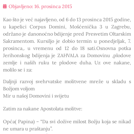
Objavljeno:
16. prosinca 2015
Kao što je već najavljeno, od 6 do 13 prosinca 2015 godine,
u kapelici Corpus Domini, Mošćenička 3 u Zagrebu,
održano je danonoćno bdijenje pred Presvetim Oltarskim
Sakramentom. Kursiljo je dobio termin u ponedjeljak, 7.
prosinca,. u vremenu od 12 do 18 sati.Osnovna potka
Jerihonskog bdijenja je ZAHVALA za Domovinu ,plodove
zemlje i naših ruku te plodove duha. Uz ove nakane,
molilo se i za:
Daljnji razvoj svehrvatske molitvene mreže u skladu s
Božjom voljom
Mir u našoj Domovini i svijetu
Zatim za nakane Apostolata molitve:
Opća( Papina) – “Da svi dožive milost Božju koja se nikad
ne umara u praštanju”.