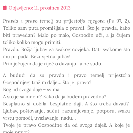
Objavljeno:
11. prosinca 2013
Pravda i pravo temelj su prijestolja njegova
(Ps 97, 2).
Toliko sam puta promišljala o pravdi. Što je pravda, kako
biti pravedan? Malo po malo, Gospodin uči, a ja čujem
toliko koliko mogu primiti.
Pravda. Božja ljubav za svakog čovjeka. Dati svakome što
mu pripada. Bezuvjetna ljubav!
Primjećujem da je riječ o davanju, a ne sudu.
A budući da su pravda i pravo temelj prijestolja
Gospodnjeg, tražim dalje… što je pravo?
Bog od svoga daje – svima.
A što je sa mnom? Kako da ja budem pravedna?
Besplatno si dobila, besplatno daji. A što treba davati?
Ljubav, poštovanje, sućut, razumijevanje, potporu, svaku
vrstu pomoći, uvažavanje, nadu…
Tvoje je pravo Gospodine da od svoga daješ. A koje je
moje pravo?