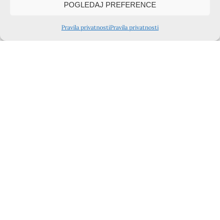
POGLEDAJ PREFERENCE
PRETHODNA OBJAVA
SLIJEDEĆA OBJAVA
Pravila privatnosti
Pravila privatnosti
Humor na tečajevima :)
“Došašće – moje našašće”, duhovna obnova, 23.12.2013., Špansko
PODIJELITE OBJAVU
TAJNIŠTVO ZAGREB
Voćinska ulica 1, 10360 Sesvete
kursiljo.hrvatska@gmail.com
+385 91 722 4342
Kontakt osoba: Ivana Šarušić