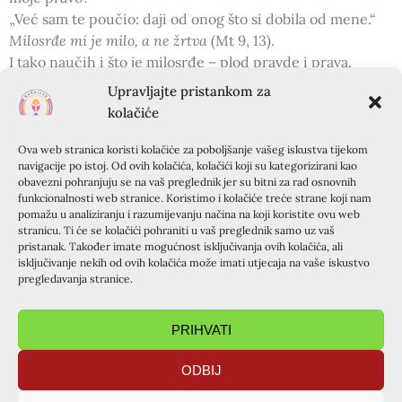
„Već sam te poučio: daji od onog što si dobila od mene.“
Milosrđe mi je milo, a ne žrtva
(Mt 9, 13).
I tako naučih i što je milosrđe – plod pravde i prava.
Čitava biljka -ljubav, Božja ljubav, meni darovana da
Upravljajte pristankom za
darujem dalje. Hvala Ti Gospodine! Nema više siromaštva,
kolačiće
uzimam s nepresušnog Izvora, dajem od Tvoga.
Nema mrmljanja, dajem jer imam i nema žrtve, sve je
Ova web stranica koristi kolačiće za poboljšanje vašeg iskustva tijekom
navigacije po istoj. Od ovih kolačića, kolačići koji su kategorizirani kao
ionako Tvoje!
obavezni pohranjuju se na vaš preglednik jer su bitni za rad osnovnih
Život je zapravo jednostavan! Ti si sve već odradio, ja
funkcionalnosti web stranice. Koristimo i kolačiće treće strane koji nam
samo trebam poslužiti dobivenim dobrima one koji još
pomažu u analiziranju i razumijevanju načina na koji koristite ovu web
stranicu. Ti će se kolačići pohraniti u vaš preglednik samo uz vaš
nisu primili milost spoznaje da su Tvoji.
pristanak. Također imate mogućnost isključivanja ovih kolačića, ali
Moram priznati Gospodine da često
Tvoje misli nisu i
isključivanje nekih od ovih kolačića može imati utjecaja na vaše iskustvo
moje i da Tvoji puti nisu moji puti
(Iz 55, 7)
pregledavanja stranice.
Vodi me svojim putem. Da i meni pravda i pravo budu
temelj moga bića, a milosrđe plod po kojem ću svjedočiti
PRIHVATI
„
Blago siromasima duhom, njihovo je Kraljevstvo
nebesko!
“(Mt 5,3)
ODBIJ
Ivanka Samardžić