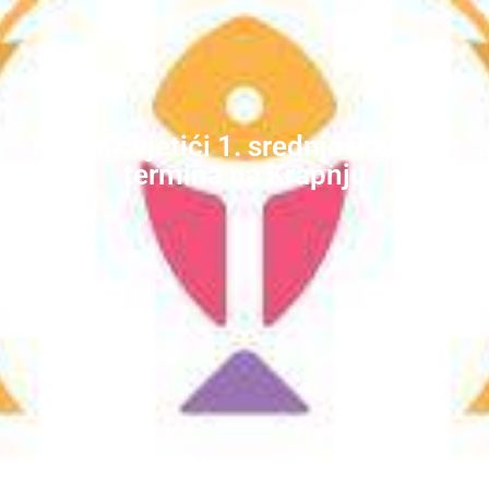
Nježni cvjetići 1. srednjoškolskog
termina na Krapnju