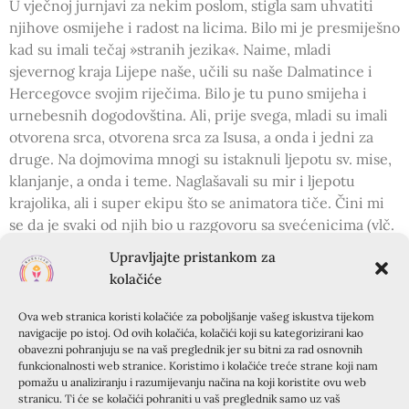
U vječnoj jurnjavi za nekim poslom, stigla sam uhvatiti
njihove osmijehe i radost na licima. Bilo mi je presmiješno
kad su imali tečaj »stranih jezika«. Naime, mladi
sjevernog kraja Lijepe naše, učili su naše Dalmatince i
Hercegovce svojim riječima. Bilo je tu puno smijeha i
urnebesnih dogodovština. Ali, prije svega, mladi su imali
otvorena srca, otvorena srca za Isusa, a onda i jedni za
druge. Na dojmovima mnogi su istaknuli ljepotu sv. mise,
klanjanje, a onda i teme. Naglašavali su mir i ljepotu
krajolika, ali i super ekipu što se animatora tiče. Čini mi
se da je svaki od njih bio u razgovoru sa svećenicima (vlč.
Andrija, vlč. Zoran, vlč. Petar) i mnogi mladi kasnije su
Upravljajte pristankom za
istakli ljepotu sv. ispovijedi, dok je jedna djevojka rekla:
kolačiće
»Ovdje sam po prvi put osjetila onu lakoću o kojoj svi
pričaju nakon sv. ispovijedi. Doista se osjećam kao da mi
Ova web stranica koristi kolačiće za poboljšanje vašeg iskustva tijekom
je pao kamen sa srca.«
navigacije po istoj. Od ovih kolačića, kolačići koji su kategorizirani kao
obavezni pohranjuju se na vaš preglednik jer su bitni za rad osnovnih
funkcionalnosti web stranice. Koristimo i kolačiće treće strane koji nam
Naravno da je kod rastanka bilo suza, da su nas super-
pomažu u analiziranju i razumijevanju načina na koji koristite ovu web
momci ispratili bacanjem u more i da je onda većina nas
stranicu. Ti će se kolačići pohraniti u vaš preglednik samo uz vaš