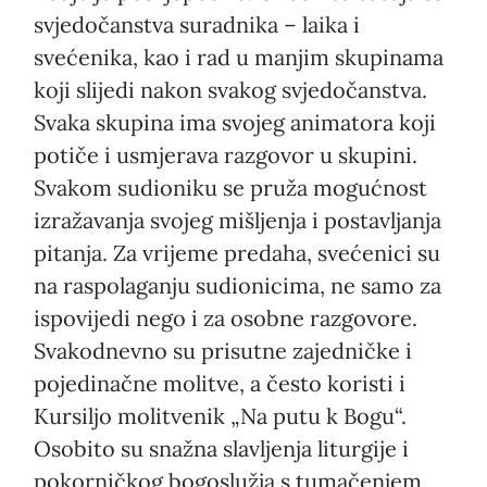
svjedočanstva suradnika – laika i
svećenika, kao i rad u manjim skupinama
koji slijedi nakon svakog svjedočanstva.
Svaka skupina ima svojeg animatora koji
potiče i usmjerava razgovor u skupini.
Svakom sudioniku se pruža mogućnost
izražavanja svojeg mišljenja i postavljanja
pitanja. Za vrijeme predaha, svećenici su
na raspolaganju sudionicima, ne samo za
ispovijedi nego i za osobne razgovore.
Svakodnevno su prisutne zajedničke i
pojedinačne molitve, a često koristi i
Kursiljo molitvenik „Na putu k Bogu“.
Osobito su snažna slavljenja liturgije i
pokorničkog bogoslužja s tumačenjem