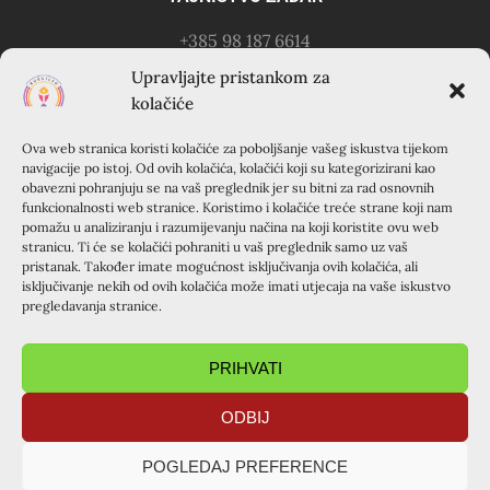
+385 98 187 6614
Kontakt osoba: Ružica Anušić
Upravljajte pristankom za
– zvati utorkom 18-21h
kolačiće
Ova web stranica koristi kolačiće za poboljšanje vašeg iskustva tijekom
KURSILJO KRAPANJ
navigacije po istoj. Od ovih kolačića, kolačići koji su kategorizirani kao
obavezni pohranjuju se na vaš preglednik jer su bitni za rad osnovnih
KRAPANJ, kuća EMAUS (Franjevački samostan), 22000
funkcionalnosti web stranice. Koristimo i kolačiće treće strane koji nam
pomažu u analiziranju i razumijevanju načina na koji koristite ovu web
Šibenik, Hrvatska
stranicu. Ti će se kolačići pohraniti u vaš preglednik samo uz vaš
+385 22 351 830
pristanak. Također imate mogućnost isključivanja ovih kolačića, ali
isključivanje nekih od ovih kolačića može imati utjecaja na vaše iskustvo
pregledavanja stranice.
PRIHVATI
ODBIJ
Pravila privatnosti
Opći uvjeti korištenja
POGLEDAJ PREFERENCE