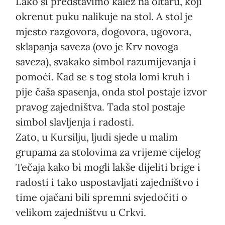
Lako si predstavimo kalež na oltaru, koji
okrenut puku nalikuje na stol. A stol je
mjesto razgovora, dogovora, ugovora,
sklapanja saveza (ovo je Krv novoga
saveza), svakako simbol razumijevanja i
pomoći. Kad se s tog stola lomi kruh i
pije čaša spasenja, onda stol postaje izvor
pravog zajedništva. Tada stol postaje
simbol slavljenja i radosti.
Zato, u Kursilju, ljudi sjede u malim
grupama za stolovima za vrijeme cijelog
Tečaja kako bi mogli lakše dijeliti brige i
radosti i tako uspostavljati zajedništvo i
time ojačani bili spremni svjedočiti o
velikom zajedništvu u Crkvi.