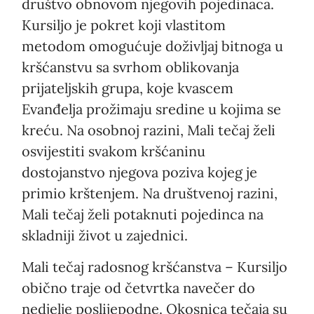
društvo obnovom njegovih pojedinaca.
Kursiljo je pokret koji vlastitom
metodom omogućuje doživljaj bitnoga u
kršćanstvu sa svrhom oblikovanja
prijateljskih grupa, koje kvascem
Evanđelja prožimaju sredine u kojima se
kreću. Na osobnoj razini, Mali tečaj želi
osvijestiti svakom kršćaninu
dostojanstvo njegova poziva kojeg je
primio krštenjem. Na društvenoj razini,
Mali tečaj želi potaknuti pojedinca na
skladniji život u zajednici.
Mali tečaj radosnog kršćanstva – Kursiljo
obično traje od četvrtka navečer do
nedjelje poslijepodne. Okosnica tečaja su