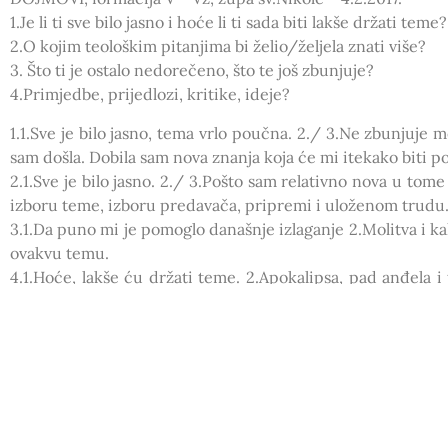
1.Je li ti sve bilo jasno i hoće li ti sada biti lakše držati teme?
2.O kojim teološkim pitanjima bi želio/željela znati više?
3. Što ti je ostalo nedorečeno, što te još zbunjuje?
4.Primjedbe, prijedlozi, kritike, ideje?
1.1.Sve je bilo jasno, tema vrlo poučna. 2./ 3.Ne zbunjuje 
sam došla. Dobila sam nova znanja koja će mi itekako biti p
2.1.Sve je bilo jasno. 2./ 3.Pošto sam relativno nova u tom
izboru teme, izboru predavača, pripremi i uloženom trudu
3.1.Da puno mi je pomoglo današnje izlaganje 2.Molitva i kak
ovakvu temu.
4.1.Hoće, lakše ću držati teme. 2.Apokalipsa, pad anđela i t
4.Sve je super, fale pizze, šalim se…
5.1.Sve mi je bilo jasno, no mislim da „praksa čini majstor
krenemo nekaj takvog i koristiti. 2.O svim temama volim s
teološko pitanje posebno. 3.Nikaj me ne zbunjuje osim ži
6.1.Tema je bila odlična i sam način predavanja. Sve je bil
jasno  4.Više igra i vježbi.
7.1.Sve mi je bilo jasno, ali sam novi član ovdje pa mi tre