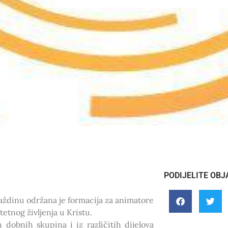
PODIJELITE OBJ
raždinu održana je formacija za animatore
itetnog življenja u Kristu.
h dobnih skupina i iz različitih dijelova