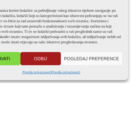
nica koristi kolačiće za poboljšanje vašeg iskustva tijekom navigacije po
ih kolačića, kolačići koji su kategorizirani kao obavezni pohranjuju se na vaš
er su bitni za rad osnovnih funkcionalnosti web stranice. Koristimo i
će strane koji nam pomažu u analiziranju i razumijevanju načina na koji
u web stranicu. Ti će se kolačići pohraniti u vaš preglednik samo uz vaš
akođer imate mogućnost isključivanja ovih kolačića, ali isključivanje nekih od
a može imati utjecaja na vaše iskustvo pregledavanja stranice.
HVATI
ODBIJ
POGLEDAJ PREFERENCE
Pravila privatnosti
Pravila privatnosti