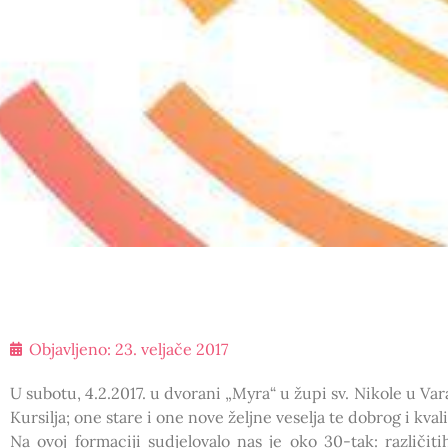
Objavljeno:
23. veljače 2017
U subotu, 4.2.2017. u dvorani „Myra“ u župi sv. Nikole u Va
Kursilja; one stare i one nove željne veselja te dobrog i kval
Na ovoj formaciji sudjelovalo nas je oko 30-tak: različiti