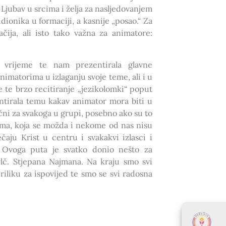
e Ljubav u srcima i želja za nasljedovanjem
dionika u formaciji, a kasnije „posao.“ Za
čija, ali isto tako važna za animatore:
no vrijeme te nam prezentirala glavne
imatorima u izlaganju svoje teme, ali i u
e te brzo recitiranje „jezikolomki“ poput
entirala temu kakav animator mora biti u
pačni za svakoga u grupi, posebno ako su to
vima, koja se možda i nekome od nas nisu
čaju Krist u centru i svakakvi izlasci i
. Ovoga puta je svatko donio nešto za
 vlč. Stjepana Najmana. Na kraju smo svi
priliku za ispovijed te smo se svi radosna