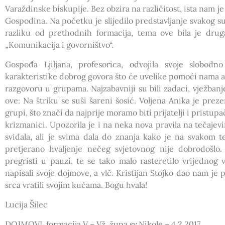
Varaždinske biskupije. Bez obzira na različitost, ista nam j
Gospodina. Na početku je slijedilo predstavljanje svakog su
razliku od prethodnih formacija, tema ove bila je druga
„Komunikacija i govorništvo“.
Gospođa Ljiljana, profesorica, odvojila svoje slobod
karakteristike dobrog govora što će uvelike pomoći nama an
razgovoru u grupama. Najzabavniji su bili zadaci, vježbanj
ove: Na štriku se suši šareni šosić. Voljena Anika je prez
grupi, što znači da najprije moramo biti prijatelji i pristu
krizmanici. Upozorila je i na neka nova pravila na tečaje
sviđala, ali je svima dala do znanja kako je na svakom te
pretjerano hvaljenje nečeg svjetovnog nije dobrodošlo
pregristi u pauzi, te se tako malo rasteretilo vrijednog
napisali svoje dojmove, a vlč. Kristijan Stojko dao nam je 
srca vratili svojim kućama. Bogu hvala!
Lucija Šilec
DOJMOVI, formacija V – Vž, župa sv.Nikole – 4.2.2017.