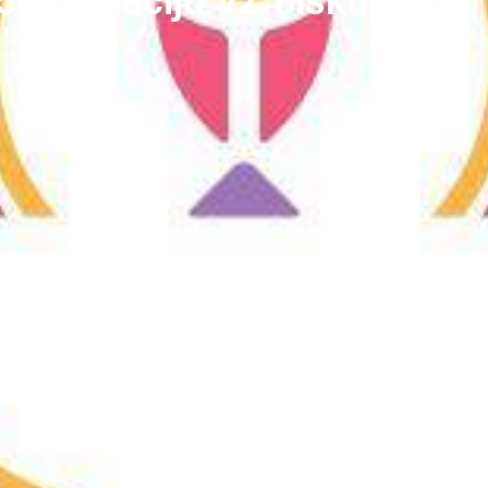
5. formaciju VŽ biskupije