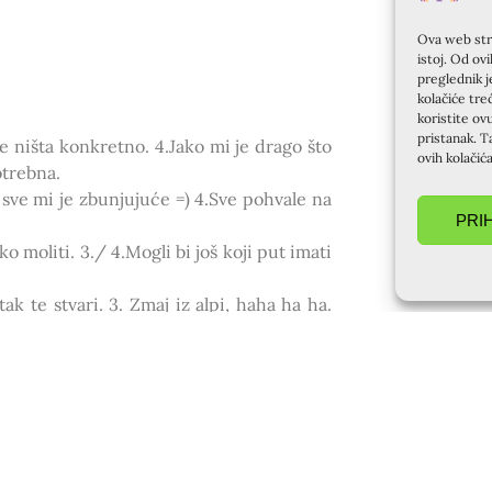
Ova web stra
istoj. Od ov
preglednik j
kolačiće tre
koristite ov
pristanak. T
me ništa konkretno. 4.Jako mi je drago što
ovih kolačić
otrebna.
e sve mi je zbunjujuće =) 4.Sve pohvale na
PRI
.
o moliti. 3./ 4.Mogli bi još koji put imati
ak te stvari. 3. Zmaj iz alpi, haha ha ha.
a“ i da bude tek to sve došlo na svoje kad
lušati i teško bi mi bilo izdvojiti neko
vota općenito  4.Nemam primjedaba!
o jasno i lijepo rečeno. 2./ 3.Sve je bilo
ba vremena kako bi mogla držati neku temu.