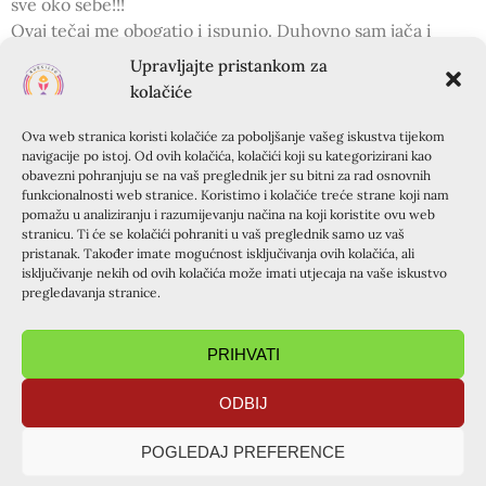
sve oko sebe!!!
Ovaj tečaj me obogatio i ispunio. Duhovno sam jača i
spremnija za nove životne pobjede i avanturu s njim.
Upravljajte pristankom za
Dopala mi se tema gđe Vere – Kršćanski život je drugačiji.
kolačiće
Neke teme bi trebalo procjepati. U više komada. Npr.
teme vlč. Andrije su odlične, ali predugo traje i iscrpno je
Ova web stranica koristi kolačiće za poboljšanje vašeg iskustva tijekom
navigacije po istoj. Od ovih kolačića, kolačići koji su kategorizirani kao
to psihički pratiti. Znači, ista tema u više
obavezni pohranjuju se na vaš preglednik jer su bitni za rad osnovnih
dijelova/komada.
funkcionalnosti web stranice. Koristimo i kolačiće treće strane koji nam
Hvala Ti, Isuse, na ovom tečaju, na svoj radosti primljenoj
pomažu u analiziranju i razumijevanju načina na koji koristite ovu web
stranicu. Ti će se kolačići pohraniti u vaš preglednik samo uz vaš
po njemu, na novoj snazi potrebnoj u daljnjem životu.
pristanak. Također imate mogućnost isključivanja ovih kolačića, ali
Svaka tema me nečemu naučila, potakla na razmišljanje,
isključivanje nekih od ovih kolačića može imati utjecaja na vaše iskustvo
navela na promjenu. BVB.
pregledavanja stranice.
Tečaj mi je donio spoznaju tko sam ja. Spoznaju da sam
ljubljeno dijete Očevo. Otac koji je ljubav, a ne strah. Od
PRIHVATI
tema bih izdvojila PRIHVAĆANJE i spoznaju da samo onaj
koji ljubi može biti slobodan. Zahvaljujem svima koji su
ODBIJ
vođeni Duhom Svetim zaslužni što sam se ovih dana našla
ovdje na Kursilju. BVB.
POGLEDAJ PREFERENCE
Novo neprocjenjivo iskustvo, nove spoznaje koje do sada