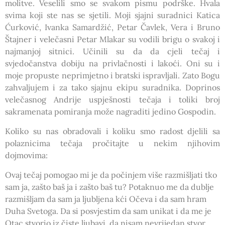
molitve. Veselili smo se svakom pismu podrške. Hvala
svima koji ste nas se sjetili. Moji sjajni suradnici Katica
Ćurković, Ivanka Samardžić, Petar Čavlek, Vera i Bruno
Štajner i velečasni Petar Mlakar su vodili brigu o svakoj i
najmanjoj sitnici. Učinili su da da cjeli tečaj i
svjedočanstva dobiju na privlačnosti i lakoći. Oni su i
moje propuste neprimjetno i bratski ispravljali. Zato Bogu
zahvaljujem i za tako sjajnu ekipu suradnika. Doprinos
velečasnog Andrije uspješnosti tečaja i toliki broj
sakramenata pomiranja može nagraditi jedino Gospodin.
Koliko su nas obradovali i koliku smo radost djelili sa
polaznicima tečaja pročitajte u nekim njihovim
dojmovima:
Ovaj tečaj pomogao mi je da počinjem više razmišljati tko
sam ja, zašto baš ja i zašto baš tu? Potaknuo me da dublje
razmišljam da sam ja ljubljena kći Očeva i da sam hram
Duha Svetoga. Da si posvjestim da sam unikat i da me je
Otac stvorio iz čiste ljubavi, da nisam nevrijedan stvor