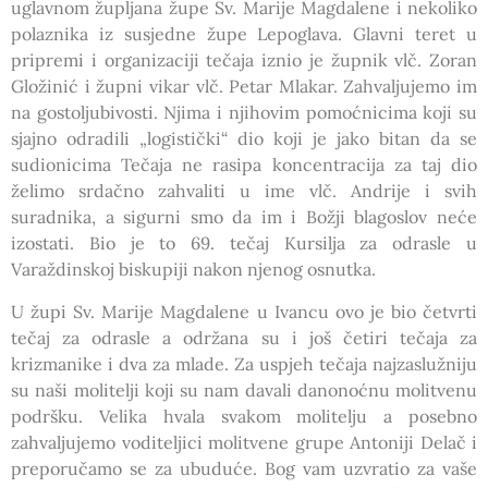
uglavnom župljana župe Sv. Marije Magdalene i nekoliko
polaznika iz susjedne župe Lepoglava. Glavni teret u
pripremi i organizaciji tečaja iznio je župnik vlč. Zoran
Gložinić i župni vikar vlč. Petar Mlakar. Zahvaljujemo im
na gostoljubivosti. Njima i njihovim pomoćnicima koji su
sjajno odradili „logistički“ dio koji je jako bitan da se
sudionicima Tečaja ne rasipa koncentracija za taj dio
želimo srdačno zahvaliti u ime vlč. Andrije i svih
suradnika, a sigurni smo da im i Božji blagoslov neće
izostati. Bio je to 69. tečaj Kursilja za odrasle u
Varaždinskoj biskupiji nakon njenog osnutka.
U župi Sv. Marije Magdalene u Ivancu ovo je bio četvrti
tečaj za odrasle a održana su i još četiri tečaja za
krizmanike i dva za mlade. Za uspjeh tečaja najzaslužniju
su naši molitelji koji su nam davali danonoćnu molitvenu
podršku. Velika hvala svakom molitelju a posebno
zahvaljujemo voditeljici molitvene grupe Antoniji Delač i
preporučamo se za ubuduće. Bog vam uzvratio za vaše