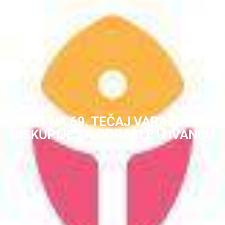
OSVRT NA 69. TEČAJ VARAŽDINSKE
BISKUPIJE ZA ODRASLE U IVANCU