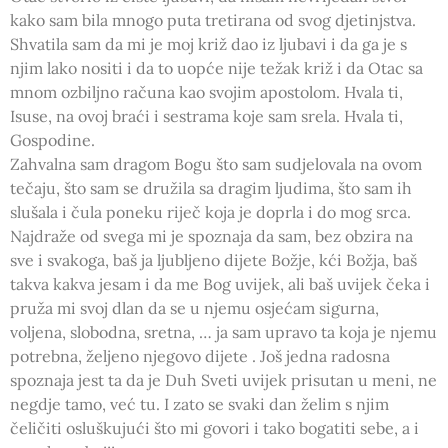
kako sam bila mnogo puta tretirana od svog djetinjstva.
Shvatila sam da mi je moj križ dao iz ljubavi i da ga je s
njim lako nositi i da to uopće nije težak križ i da Otac sa
mnom ozbiljno računa kao svojim apostolom. Hvala ti,
Isuse, na ovoj braći i sestrama koje sam srela. Hvala ti,
Gospodine.
Zahvalna sam dragom Bogu što sam sudjelovala na ovom
tečaju, što sam se družila sa dragim ljudima, što sam ih
slušala i čula poneku riječ koja je doprla i do mog srca.
Najdraže od svega mi je spoznaja da sam, bez obzira na
sve i svakoga, baš ja ljubljeno dijete Božje, kći Božja, baš
takva kakva jesam i da me Bog uvijek, ali baš uvijek čeka i
pruža mi svoj dlan da se u njemu osjećam sigurna,
voljena, slobodna, sretna, … ja sam upravo ta koja je njemu
potrebna, željeno njegovo dijete . Još jedna radosna
spoznaja jest ta da je Duh Sveti uvijek prisutan u meni, ne
negdje tamo, već tu. I zato se svaki dan želim s njim
čeličiti osluškujući što mi govori i tako bogatiti sebe, a i