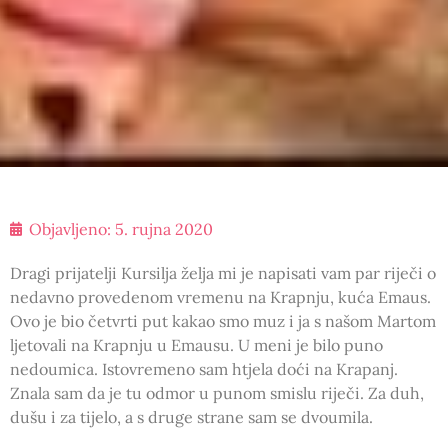
Objavljeno:
5. rujna 2020
Dragi prijatelji Kursilja želja mi je napisati vam par riječi o
nedavno provedenom vremenu na Krapnju, kuća Emaus.
Ovo je bio četvrti put kakao smo muz i ja s našom Martom
ljetovali na Krapnju u Emausu. U meni je bilo puno
nedoumica. Istovremeno sam htjela doći na Krapanj.
Znala sam da je tu odmor u punom smislu riječi. Za duh,
dušu i za tijelo, a s druge strane sam se dvoumila.