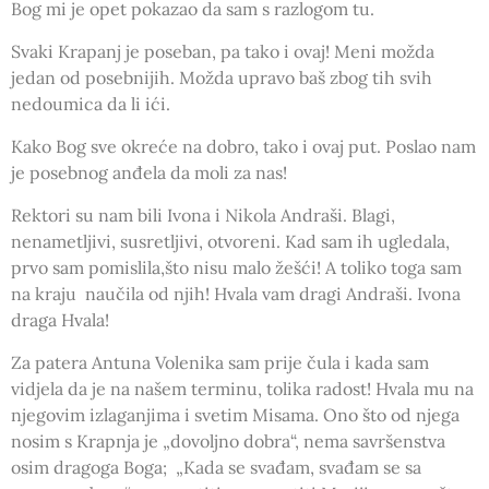
Bog mi je opet pokazao da sam s razlogom tu.
Svaki Krapanj je poseban, pa tako i ovaj! Meni možda
jedan od posebnijih. Možda upravo baš zbog tih svih
nedoumica da li ići.
Kako Bog sve okreće na dobro, tako i ovaj put. Poslao nam
je posebnog anđela da moli za nas!
Rektori su nam bili Ivona i Nikola Andraši. Blagi,
nenametljivi, susretljivi, otvoreni. Kad sam ih ugledala,
prvo sam pomislila,što nisu malo žešći! A toliko toga sam
na kraju naučila od njih! Hvala vam dragi Andraši. Ivona
draga Hvala!
Za patera Antuna Volenika sam prije čula i kada sam
vidjela da je na našem terminu, tolika radost! Hvala mu na
njegovim izlaganjima i svetim Misama. Ono što od njega
nosim s Krapnja je „dovoljno dobra“, nema savršenstva
osim dragoga Boga; „Kada se svađam, svađam se sa