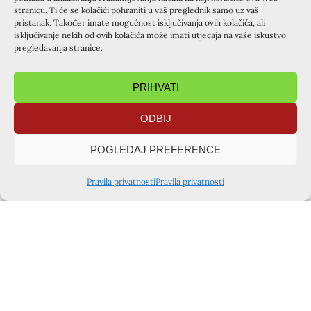
dobro!
stranicu. Ti će se kolačići pohraniti u vaš preglednik samo uz vaš
pristanak. Također imate mogućnost isključivanja ovih kolačića, ali
Isuse Ti si mir u mojim nemirima, moja snaga u
isključivanje nekih od ovih kolačića može imati utjecaja na vaše iskustvo
nemoćima, moja utjeha u patnjama, moja zahvala u
pregledavanja stranice.
radostima. I onda kada te ne osjećam, znam da si tu i
držiš me.
PRIHVATI
Hvala Ti dobri moj!
ODBIJ
I još nešto, ove godine bračna inventura, mužu i meni je
POGLEDAJ PREFERENCE
išla odlično. Zaključili smo još najmanje četiri godine
Krapnja i gdje će nam biti kraj!(smajlić)
Pravila privatnosti
Pravila privatnosti
Hvala Ti Isuse za još jedan Krapanj!
Hvaljen Isus i Marija,
De colores!
Zrinka