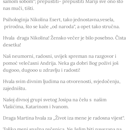
samom sobom“; prepustiti- prepustiti Mariji sve ono što
nas muči, tišti.
Psihologinja Nikolina Esert, tako jednostavna,vesela,
prirodna, što se kaže „od naroda“, a opet tako stručna.
Hvala draga Nikolina! Žensko večer je bilo posebno. Čista
desetka!
Naš neumorni, radosni, uvijek spreman na razgovor i
pomoć velečasni Andrija. Neka ga dobri Bog poživi još
dugooo, dugooo u zdravlju i radosti!
Hvala svim divnim ljudima na otvorenosti, svjedočenju,
zajedništu.
Našoj divnoj grupi svetog Josipa na čelu s našim
Vlašićima, Katarinom i Ivanom.
Draga Martina hvala za „Život iza mene je radosna vijest“.
Toliko meni snažna rečenica. Ne želim biti navezana na