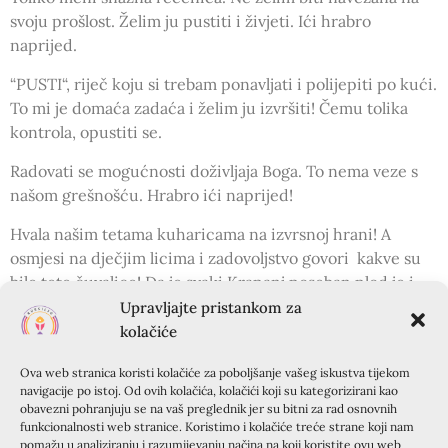
svoju prošlost. Želim ju pustiti i živjeti. Ići hrabro
naprijed.
“PUSTI“, riječ koju si trebam ponavljati i polijepiti po kući.
To mi je domaća zadaća i želim ju izvršiti! Čemu tolika
kontrola, opustiti se.
Radovati se mogućnosti doživljaja Boga. To nema veze s
našom grešnošću. Hrabro ići naprijed!
Hvala našim tetama kuharicama na izvrsnoj hrani! A
osmjesi na dječjim licima i zadovoljstvo govori kakve su
bile tete čuvalice! Da je svaki Krapanj poseban plod je i
molitve dragih molitelja.
Upravljajte pristankom za
kolačiće
Posebnost ovoga Krapnja je i što je počeo sa svetkovinom
Velike Gospa i završio s BDM Kraljicom.
Ova web stranica koristi kolačiće za poboljšanje vašeg iskustva tijekom
navigacije po istoj. Od ovih kolačića, kolačići koji su kategorizirani kao
Neke obitelji iz nekih razloga ove godine nisu mogle doći
obavezni pohranjuju se na vaš preglednik jer su bitni za rad osnovnih
funkcionalnosti web stranice. Koristimo i kolačiće treće strane koji nam
na Krapanj, ali dobri Bog zna najbolje i sve okreće na
pomažu u analiziranju i razumijevanju načina na koji koristite ovu web