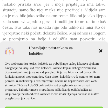
nekako prirasla srcu, jer i moja prijateljica ima takvu
situaciju samo što njoj majka nije preživjela. Vidjela sam
da je njoj bilo jako teško nakon teme. Bilo mi je jako lijepo
kada smo svi zajedno pjevali i molili jer to ne radimo baš
često. Isto tako nas nikada nije bilo toliko na misi što će
vjerojatno neki početi dolaziti češće. Moj odnos sa Bogom
se promjenio na bolje i odlučila sam posvetiti više
vremena Bogu i crkvi. Nemam primjedbi svaka čast.
Upravljajte pristankom za
Ocijena 5, a vidim se u zboru, zajednici mladih,
kolačiće
karitativnoj radionici…
Ovaj vikend smo imali duhovni susret koj me potaknuo na
Ova web stranica koristi kolačiće za poboljšanje vašeg iskustva tijekom
navigacije po istoj. Od ovih kolačića, kolačići koji su kategorizirani kao
razmišljanje i zato mi je jako drago što sam došla i lijepo se
obavezni pohranjuju se na vaš preglednik jer su bitni za rad osnovnih
funkcionalnosti web stranice. Koristimo i kolačiće treće strane koji nam
provela. Od mnogih tema koje sam čula najviše me se
pomažu u analiziranju i razumijevanju načina na koji koristite ovu web
stranicu. Ti će se kolačići pohraniti u vaš preglednik samo uz vaš
dojmila tema animatorice Mateje, zato što nam je
pristanak. Također imate mogućnost isključivanja ovih kolačića, ali
pokazala kako i u najtežim trenutcima Bog nas neće
isključivanje nekih od ovih kolačića može imati utjecaja na vaše iskustvo
pregledavanja stranice.
napustiti nego će nam pokazati kako biti jači i izdržljiviji.