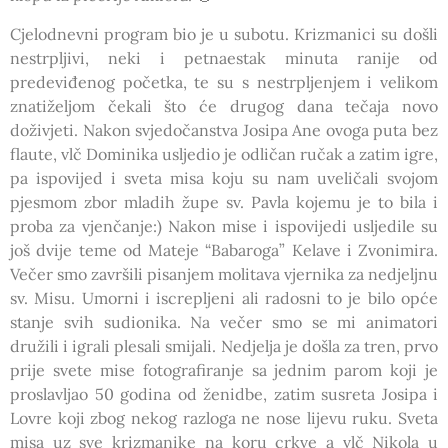
Cjelodnevni program bio je u subotu. Krizmanici su došli
nestrpljivi, neki i petnaestak minuta ranije od
predeviđenog početka, te su s nestrpljenjem i velikom
znatiželjom čekali što će drugog dana tečaja novo
doživjeti. Nakon svjedočanstva Josipa Ane ovoga puta bez
flaute, vlč Dominika usljedio je odličan ručak a zatim igre,
pa ispovijed i sveta misa koju su nam uveličali svojom
pjesmom zbor mladih župe sv. Pavla kojemu je to bila i
proba za vjenčanje:) Nakon mise i ispovijedi usljedile su
još dvije teme od Mateje “Babaroga” Kelave i Zvonimira.
Večer smo završili pisanjem molitava vjernika za nedjeljnu
sv. Misu. Umorni i iscrepljeni ali radosni to je bilo opće
stanje svih sudionika. Na večer smo se mi animatori
družili i igrali plesali smijali. Nedjelja je došla za tren, prvo
prije svete mise fotografiranje sa jednim parom koji je
proslavljao 50 godina od ženidbe, zatim susreta Josipa i
Lovre koji zbog nekog razloga ne nose lijevu ruku. Sveta
misa uz sve krizmanike na koru crkve a vlč Nikola u