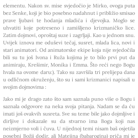
elementu. Nakon sv. mise svjedočio je Mirko, ovoga puta
bez Senke, koji je bio posebno nadahnut i približio smisao
prave ljubavi te hodanja mladića i djevojka. Moglo se
uhvatiti koje potreseno i zamišljeno krizmaničko lice.
Zatim dojmovi, oproštaj suze i zagrljaji. Kao u jednom snu.
Uvijek iznova me oduševi tečaj, susret, mlada lica, novi i
stari animatori. Od animatorske ekipe koja nije svjedočila
bili su tu još Ivona i Ruža kojima je to bilo prvi put da
animiraju, Krešimir, Monika i Emma. Što reći nego Bogu
hvala na ovome daru:). Tako su završila tri prelijepa dana
u odličnom okruženju, što su i sami krizmanici napisali u
svojim dojmovima :
Jako mi je drago zato što sam saznala puno više o Bogu i
saznala odgovore na neka svoja pitanja. Nadam se da ću
imati još ovakvih susreta. Sve su teme bile jako dojmljive i
dirljive i dokazale su da stvarno ima Boga koji nas
neizmjerno voli i čuva. U nijednoj temi nisam baš osjetila
posebni Božji dodir, ali Matejina (babarogina) priča mi je