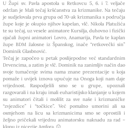
U Župi sv. Pavla apostola u Retkovcu 5, 6. i 7. veljače
održan je Mali tečaj kršćanstva za krizmanike. Na tečaju
je sudjelovala prva grupa od 70-ak krizmanika s područja
župe koje je okupio njihov kapelan, vlč. Nikola Platužića
te su tečaj, uz vesele animatore Kursilja, duhovno i fizički
ojačali župni animatori Lovro, Anamarija, Pavla te kaplan
župe BDM žalosne iz Španskog, inače “retkovečki sin”
Dominik Glasbnović.
Tečaj je započeo u petak poslijepodne već standardnim
Drvencima, a zatim je vlč. Dominik na zanimljiv način dao
svoje tumačenje svima nama znane prezentacije u koja
pomaže i uvijek iznova upućuje na Onoga koji nam daje
vrijednost. Raspodjelili smo se u grupe, upoznali
razgovarali i na kraju imali euharistijsko klanjanje u kojem
su animatori čitali i molilit za sve naše i krizmaničke
“zvjezdice” i “točkice”. Već pomalno umorini ali sa
osmjehom na licu sa krizmanicima smo se oprostili i
željno pričekali vrijednu animatorsku naknadu za rad –
klopu iz picerije Amfora. 🙂