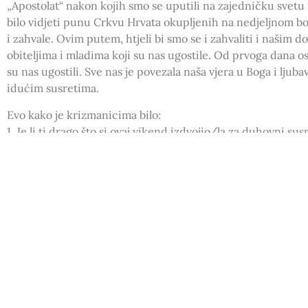
„Apostolat“ nakon kojih smo se uputili na zajedničku svetu
bilo vidjeti punu Crkvu Hrvata okupljenih na nedjeljnom bog
i zahvale. Ovim putem, htjeli bi smo se i zahvaliti i našim dom
obiteljima i mladima koji su nas ugostile. Od prvoga dana os
su nas ugostili. Sve nas je povezala naša vjera u Boga i lju
idućim susretima.
Evo kako je krizmanicima bilo:
1. Je li ti drago što si ovaj vikend izdvojio/la za duhovni susr
2. Koja te se tema posebno dojmila? U kojoj si temi (animat
3. Što bi izdvojio/la od ostalih sadržaja? Gdje te Bog dotaka
molitva, razgovori u grupi, pjesme, igre, molitveni lanac…)
4. Je li ti se nakon ovog susreta promijenio odnos prema 
5. Imaš li kakve prijedloge ili primjedbe na program i sadrž
6. Ocijeni svoje vrijeme provedeno ova tri dana: 0-izguvlj
dosadi, 2-tako-tako, zadovoljavajuće, 3-dobro iskorišteno
iskorišteno vrijeme, 5-najbolje moguće iskorišteno vrijeme
7. Nakon ovog vikenda vidiš li se u nekoj aktivnosti u župi g
ministrant, čitač, vjeronauk, animator, sport…)