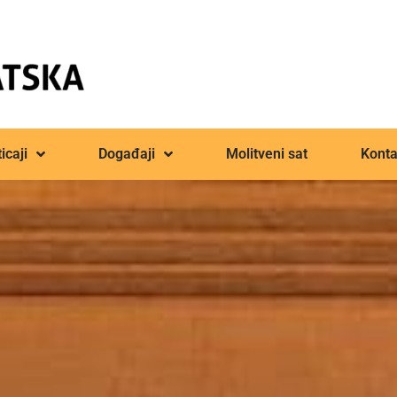
icaji
Događaji
Molitveni sat
Konta