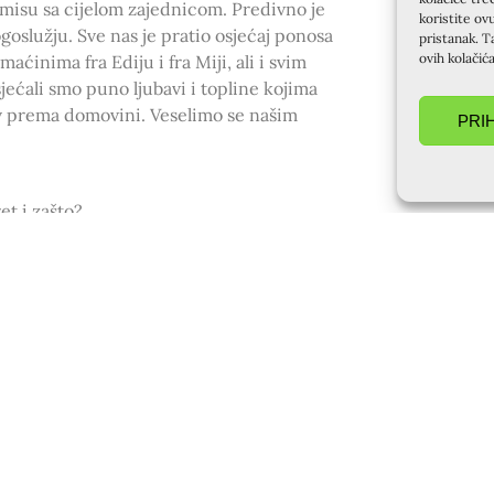
 misu sa cijelom zajednicom. Predivno je
koristite ov
oslužju. Sve nas je pratio osjećaj ponosa
pristanak. T
ovih kolačić
aćinima fra Ediju i fra Miji, ali i svim
jećali smo puno ljubavi i topline kojima
bav prema domovini. Veselimo se našim
PRI
et i zašto?
oru) osjetio/la poseban Božji dodir?
o? Kako ti je bilo u grupi? (Zajednička
Bogu? Kakve promjene su nastupile?
aj?
eno vrijeme, 2-vrijeme provedeno u
 vrijeme, 4-neočekivano dobro
dje bi se mogao/la uključiti? (Zbor,