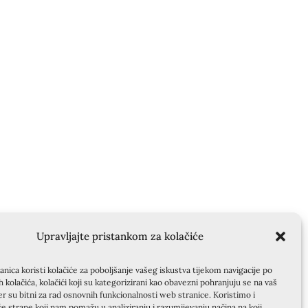
Upravljajte pristankom za kolačiće
nica koristi kolačiće za poboljšanje vašeg iskustva tijekom navigacije po
ih kolačića, kolačići koji su kategorizirani kao obavezni pohranjuju se na vaš
er su bitni za rad osnovnih funkcionalnosti web stranice. Koristimo i
će strane koji nam pomažu u analiziranju i razumijevanju načina na koji