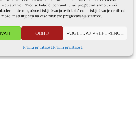
u web stranicu. Ti će se kolačići pohraniti u vaš preglednik samo uz vaš
akođer imate mogućnost isključivanja ovih kolačića, ali isključivanje nekih od
a može imati utjecaja na vaše iskustvo pregledavanja stranice.
HVATI
ODBIJ
POGLEDAJ PREFERENCE
Pravila privatnosti
Pravila privatnosti