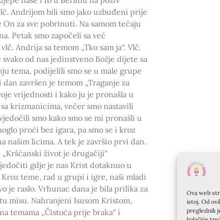
lč. Andrijom bili smo jako uzbuđeni prije
e On za sve pobrinuti. Na samom tečaju
ina. Petak smo započeli sa već
lč. Andrija sa temom „Tko sam ja“. Vlč.
e svako od nas jedinstveno Božje dijete sa
nju tema, podijelili smo se u male grupe
rvi dan završen je temom „Traganje za
oje vrijednosti i kako ju je pronašla u
sa krizmanicima, večer smo nastavili
vjedočili smo kako smo se mi pronašli u
moglo proći bez igara, pa smo se i kroz
na našim licima. A tek je završio prvi dan.
 „Kršćanski život je drugačiji“
vjedočiti gdje je nas Krist dotaknuo u
 Kroz teme, rad u grupi i igre, naši mladi
vo je raslo. Vrhunac dana je bila prilika za
Ova web stra
etu misu. Nahranjeni Isusom Kristom,
istoj. Od ov
preglednik j
ena temama „Čistoća prije braka“ i
kolačiće tre