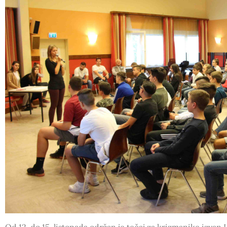
Od 12. do 15. listopada održan je tečaj za krizmanike izvan L