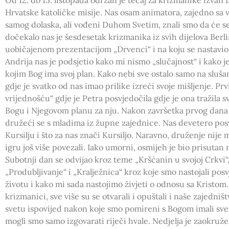
Hrvatske katoličke misije. Nas osam animatora, zajedno sa v
samog dolaska, ali vođeni Duhom Svetim, znali smo da će s
dočekalo nas je šesdesetak krizmanika iz svih dijelova Berl
uobičajenom prezentacijom „Drvenci“ i na koju se nastavio v
Andrija nas je podsjetio kako mi nismo „slučajnost“ i kako j
kojim Bog ima svoj plan. Kako nebi sve ostalo samo na sluša
gdje je svatko od nas imao prilike izreći svoje mišljenje. P
vrijednošću“ gdje je Petra posvjedočila gdje je ona tražila sv
Bogu i Njegovom planu za nju. Nakon završetka prvog dana 
družeći se s mladima iz župne zajednice. Nas devetero pos
Kursilju i što za nas znači Kursiljo. Naravno, druženje nije 
igru još više povezali. Iako umorni, osmijeh je bio prisutan 
Subotnji dan se odvijao kroz teme „Kršćanin u svojoj Crkvi“,
„Produbljivanje“ i „Kralježnica“ kroz koje smo nastojali pos
životu i kako mi sada nastojimo živjeti o odnosu sa Kristom.
krizmanici, sve više su se otvarali i opuštali i naše zajedništ
svetu ispovijed nakon koje smo pomireni s Bogom imali sv
mogli smo samo izgovarati riječi hvale. Nedjelja je zaokruž