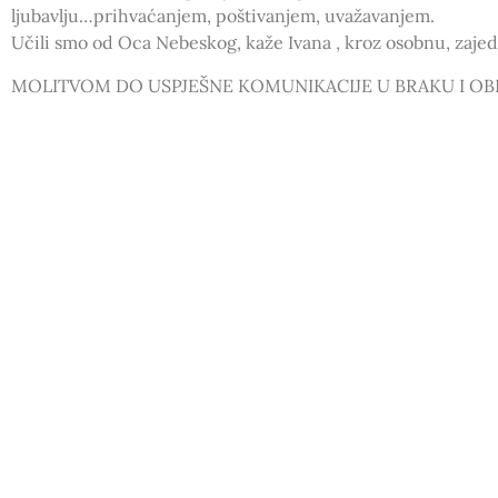
ljubavlju…prihvaćanjem, poštivanjem, uvažavanjem.
Učili smo od Oca Nebeskog, kaže Ivana , kroz osobnu, zajedn
MOLITVOM DO USPJEŠNE KOMUNIKACIJE U BRAKU I OBI
Vjerujem da je tema svjedočenja vrlo zanimljiva i da ćemo u u
Učitelja, zbog svega što nam učini.
Radujemo vam se!
Nakon svjedočenja, rad u grupama i kratko aggape druženj
Kursiljo Hrvatska
PRETHODNA OBJAVA
Dođi i ti na godišnju ultreju i misu zahvalnicu za Krapanj
Osvrt 