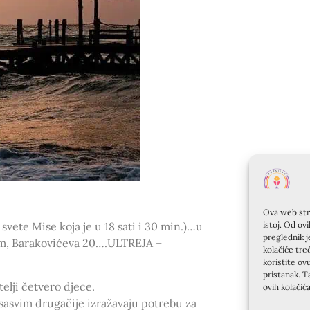
Ova web stra
istoj. Od ov
svete Mise koja je u 18 sati i 30 min.)…u
preglednik j
om, Barakovićeva 20….ULTREJA –
kolačiće tre
koristite ov
pristanak. T
elji četvero djece.
ovih kolačić
 sasvim drugačije izražavaju potrebu za