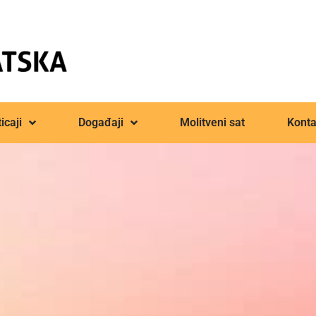
icaji
Događaji
Molitveni sat
Konta