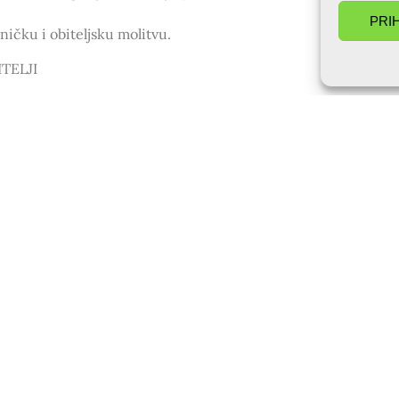
PRI
ičku i obiteljsku molitvu.
TELJI
torak, svi zajedno učiti i hvaliti
e!
SLIJEDEĆA OBJAVA
na krizmanički tečaj u Berlinu 12.-14.10.2018.