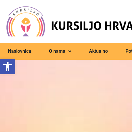
Naslovnica
O nama
Aktualno
Pot
Open toolbar