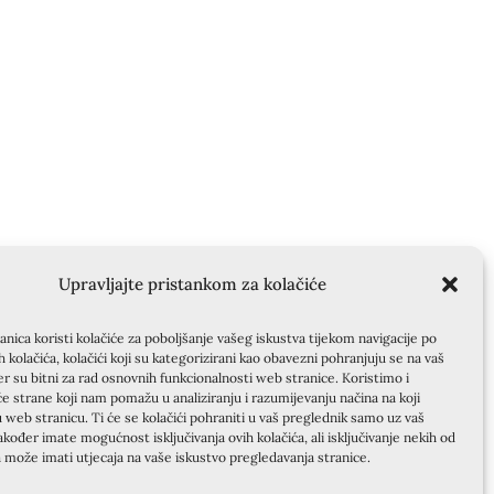
Upravljajte pristankom za kolačiće
nica koristi kolačiće za poboljšanje vašeg iskustva tijekom navigacije po
ih kolačića, kolačići koji su kategorizirani kao obavezni pohranjuju se na vaš
er su bitni za rad osnovnih funkcionalnosti web stranice. Koristimo i
će strane koji nam pomažu u analiziranju i razumijevanju načina na koji
u web stranicu. Ti će se kolačići pohraniti u vaš preglednik samo uz vaš
akođer imate mogućnost isključivanja ovih kolačića, ali isključivanje nekih od
a može imati utjecaja na vaše iskustvo pregledavanja stranice.