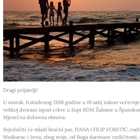
Dragi prijatelji!
U utorak, 6.studenog 2018 godine u 19 sati( nakon večernje 
velikoj dvorani ispod crkve u župi BDM Žalosne u Špansk
Mjesečna duhovna obnova.
Svjedočiti će mladi bračni par, IVANA I FILIP FORETIĆ, rodit
Muškarac i žena, zbog svoje, od Boga darovane različitosti,