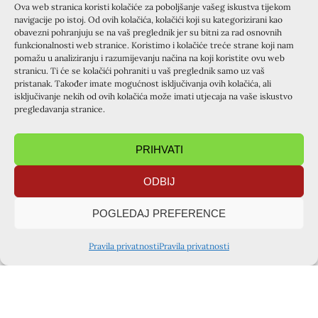
dojmove s Krapnja, nakon čega su slijedili dojmovi i
Ova web stranica koristi kolačiće za poboljšanje vašeg iskustva tijekom
navigacije po istoj. Od ovih kolačića, kolačići koji su kategorizirani kao
zajedničko fotografiranje.
obavezni pohranjuju se na vaš preglednik jer su bitni za rad osnovnih
funkcionalnosti web stranice. Koristimo i kolačiće treće strane koji nam
U nastavku slijede dojmovi mladih:
pomažu u analiziranju i razumijevanju načina na koji koristite ovu web
stranicu. Ti će se kolačići pohraniti u vaš preglednik samo uz vaš
• Posebno mi je bilo lijepo družiti se u grupi i razgovarati.
pristanak. Također imate mogućnost isključivanja ovih kolačića, ali
Slobodno smo mogli iznijeti vlastite misli i odgovore.
isključivanje nekih od ovih kolačića može imati utjecaja na vaše iskustvo
pregledavanja stranice.
• Posebna mi je bila poruka prezentacije o Drvencima da
ne bismo trebali išta lijepiti na druge, a ako netko lijepi
PRIHVATI
nešto na nas ne treba nam biti posebno zanimljivo jer
jedino mišljenje koje nas treba zanimati je naše i Božje.
ODBIJ
• Sve mi se jako svidjelo. Rad u grupama, igre i općenito
POGLEDAJ PREFERENCE
druženje. Osjećala sam da imamo tu povezanost kao
obitelj.
Pravila privatnosti
Pravila privatnosti
V.B.
[envira-gallery id=”2127″]