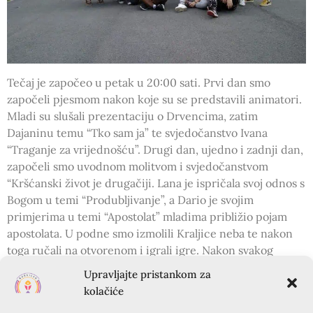
Tečaj je započeo u petak u 20:00 sati. Prvi dan smo
započeli pjesmom nakon koje su se predstavili animatori.
Mladi su slušali prezentaciju o Drvencima, zatim
Dajaninu temu “Tko sam ja” te svjedočanstvo Ivana
“Traganje za vrijednošću”. Drugi dan, ujedno i zadnji dan,
započeli smo uvodnom molitvom i svjedočanstvom
“Kršćanski život je drugačiji. Lana je ispričala svoj odnos s
Bogom u temi “Produbljivanje”, a Dario je svojim
primjerima u temi “Apostolat” mladima približio pojam
apostolata. U podne smo izmolili Kraljice neba te nakon
toga ručali na otvorenom i igrali igre. Nakon svakog
svjedočanstva imali smo radove u grupama u kojima su se
Upravljajte pristankom za
mladi otvorili i s podijelili svoj život s ostalima. Na kraju
kolačiće
tečaja pogledali smo video o Krapnju te iznijeli svoje