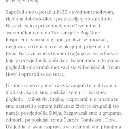
kroz cijeli tečaj.
Započeli smo u petak u 18:30 s uvodnom molitvom,
riječima dobrodošlice i predstavljanjem suradnika.
Nastavili smo s prezentacijom o Drvencima i
svećeničkom temom Tko sam ja? + Bog Otac.
Rasporedili smo se u grupe, pobliže se upoznali,
razgovarali o temama te se okrijepili prije daljnjih
tema. Nastavili smo s temom Traganje za vrijednošću
koju je posvjedočila naša Sara. Nakon rada u grupama,
pogledali smo kratak motivacijski video isječak „Team
Hoyt“ i oprostili se do sutra.
U subotu smo započeli razgibavanjem te molitvom u
9:00 sati. Zatim smo poslušali temu Tri Kristova
pogleda + Milost vlč. Stojka, razgovarali u grupama te
smo nastavili s temom Kršćanski život je drugačiji što
nam je posvjedočila Silvija. Razgovarali smo u grupama,
odmorili pa poslušali temu Čistoće Tomislava i Dore.
Uslijedila je javna rasprava s vrlo zanimljivim pitanjima