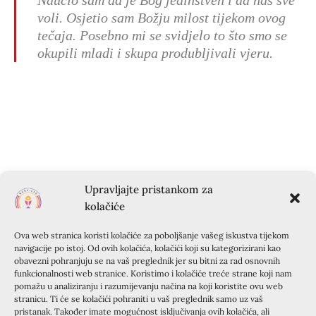
Naučio sam da je Bog jedinstven i da nas sve
voli. Osjetio sam Božju milost tijekom ovog
tečaja. Posebno mi se svidjelo to što smo se
okupili mladi i skupa produbljivali vjeru.
Upravljajte pristankom za
kolačiće
Ova web stranica koristi kolačiće za poboljšanje vašeg iskustva tijekom
navigacije po istoj. Od ovih kolačića, kolačići koji su kategorizirani kao
obavezni pohranjuju se na vaš preglednik jer su bitni za rad osnovnih
funkcionalnosti web stranice. Koristimo i kolačiće treće strane koji nam
pomažu u analiziranju i razumijevanju načina na koji koristite ovu web
stranicu. Ti će se kolačići pohraniti u vaš preglednik samo uz vaš
pristanak. Također imate mogućnost isključivanja ovih kolačića, ali