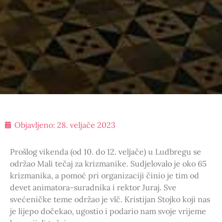
Objavljeno:
28. veljače 2023
Prošlog vikenda (od 10. do 12. veljače) u Ludbregu se
održao Mali tečaj za krizmanike. Sudjelovalo je oko 65
krizmanika, a pomoć pri organizaciji činio je tim od
devet animatora-suradnika i rektor Juraj. Sve
svećeničke teme održao je vlč. Kristijan Stojko koji nas
je lijepo dočekao, ugostio i podario nam svoje vrijeme