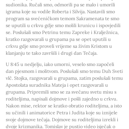
sudionika. Ručali smo, odmorili pa se malo i umorili
igrama koje su vodile Roberta i Silvija. Nastavili smo
program sa svećeničkom temom Sakramenata te smo
se uputili u crkvu gdje smo molili krunicu i ispovjedili
se. Poslušali smo Petrinu temu Zapreke i Kralježnica,
kratko razgovarali u grupama pa se opet uputili u
crkvu gdje smo proveli vrijeme sa živim Kristom u
klanjanju te tako završili i drugi dan Tečaja.
U 8:45 u nedjelju, iako umorni, veselo smo započeli
dan pjesmom i molitvom. Poslušali smo temu Duh Sveti
vlč. Stojka, razgovarali u grupama, zatim poslušali temu
Apostolata suradnika Mateja i opet razgovarali u
grupama. Pripremili smo se za svečanu svetu misu s
roditeljima, napisali dojmove i pošli zajedno u crkvu.
Nakon mise, rektor se kratko obratio roditeljima, a isto
su učinili i animatorice Petra i Judita koje su iznijele
svoje dojmove tečaja. Dojmove su roditeljima izrekli i
dvoje krizmanika. Tomislav je pustio video isječak o