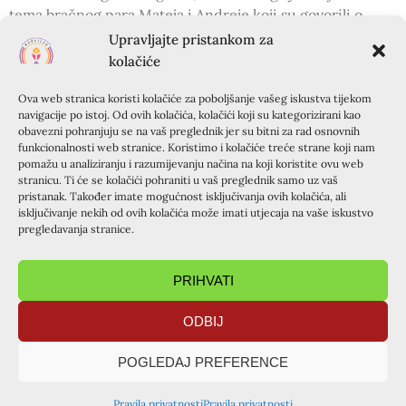
tema bračnog para Mateja i Andreje koji su govorili o
čistom hodanju te su mladi njihovo svjedočanstvo
Upravljajte pristankom za
posebno pratili. Posljednju temu drugoga dana održao je
kolačiće
vlč. Ivan u kojoj je govorio o sakramentima. Nakon te
Ova web stranica koristi kolačiće za poboljšanje vašeg iskustva tijekom
teme krizmanici su imali mogućnost ispovijedi. Na kraju
navigacije po istoj. Od ovih kolačića, kolačići koji su kategorizirani kao
dana zahvalili smo za sve milosti na sv. misi.
obavezni pohranjuju se na vaš preglednik jer su bitni za rad osnovnih
U nedjelju je animator Hrvoje održao svoju temu pod
funkcionalnosti web stranice. Koristimo i kolačiće treće strane koji nam
pomažu u analiziranju i razumijevanju načina na koji koristite ovu web
nazivom „Apostolat“, ujedno i posljednju temu tečaja.
stranicu. Ti će se kolačići pohraniti u vaš preglednik samo uz vaš
Približio je krizmanicima pojam Božjeg poziva koji nam je
pristanak. Također imate mogućnost isključivanja ovih kolačića, ali
svima upućen, te osobno svjedočio na koje je ona načine
isključivanje nekih od ovih kolačića može imati utjecaja na vaše iskustvo
pregledavanja stranice.
otkrivao svoj apostolat. Nakon te teme rad u grupi prošao
je u izvrsnoj atmosferi, a mladi su nakon toga pisali svoje
dojmove. Prije mise krizmanicima je prezentiran Krapanj
PRIHVATI
na koji su svi poželjeli otići. Tečaj smo završili
prekrasnom misom i jednom zajedničkom fotografijom.
ODBIJ
Ivan Havliček
POGLEDAJ PREFERENCE
Donosimo vam i neke od dojmova krizmanika:
Pravila privatnosti
Pravila privatnosti