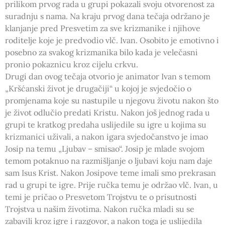
prilikom prvog rada u grupi pokazali svoju otvorenost za
suradnju s nama. Na kraju prvog dana tečaja održano je
klanjanje pred Presvetim za sve krizmanike i njihove
roditelje koje je predvodio vlč. Ivan. Osobito je emotivno i
posebno za svakog krizmanika bilo kada je velečasni
pronio pokaznicu kroz cijelu crkvu.
Drugi dan ovog tečaja otvorio je animator Ivan s temom
„Kršćanski život je drugačiji“ u kojoj je svjedočio o
promjenama koje su nastupile u njegovu životu nakon što
je život odlučio predati Kristu. Nakon još jednog rada u
grupi te kratkog predaha uslijedile su igre u kojima su
krizmanici uživali, a nakon igara svjedočanstvo je imao
Josip na temu „Ljubav – smisao“. Josip je mlade svojom
temom potaknuo na razmišljanje o ljubavi koju nam daje
sam Isus Krist. Nakon Josipove teme imali smo prekrasan
rad u grupi te igre. Prije ručka temu je održao vlč. Ivan, u
temi je pričao o Presvetom Trojstvu te o prisutnosti
Trojstva u našim životima. Nakon ručka mladi su se
zabavili kroz igre i razgovor, a nakon toga je uslijedila