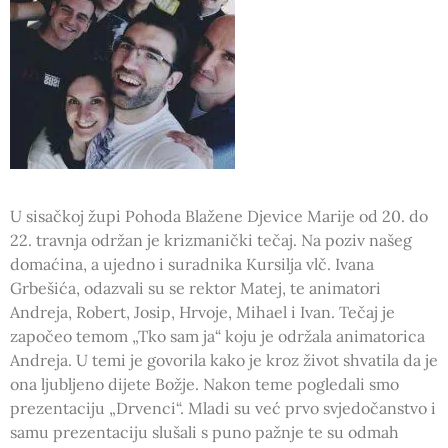
U sisačkoj župi Pohoda Blažene Djevice Marije od 20. do
22. travnja održan je krizmanički tečaj. Na poziv našeg
domaćina, a ujedno i suradnika Kursilja vlč. Ivana
Grbešića, odazvali su se rektor Matej, te animatori
Andreja, Robert, Josip, Hrvoje, Mihael i Ivan. Tečaj je
započeo temom „Tko sam ja“ koju je održala animatorica
Andreja. U temi je govorila kako je kroz život shvatila da je
ona ljubljeno dijete Božje. Nakon teme pogledali smo
prezentaciju „Drvenci“. Mladi su već prvo svjedočanstvo i
samu prezentaciju slušali s puno pažnje te su odmah