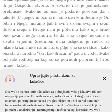
ih je Gospodin stvorio. A stvorio nas je jedinstvene,
prekrasne. Svakome od nas je podario poseban dar i
talente. U njegovim očima mi smo savršeni. Jedino je On
bitan i Njega moramo ljubiti svim srcem svojim i svom
dušom svojom. Hrvoje nam je potvrdio kako nije bitno
ono izvana nego iznutra, te da smo uvijek nekome u
životu vrijedni. Sredinom dana uslijedio je ručak za
mlade krizmanike i animatore, gdje smo se svi složili kako
ona stara narodna ‘’škrt kao Bračanin’’ pada u vodu. Svake
pohvale roditeljima koji su se potrudili pripremiti hrpu
hrane i kolača.
Zadnju tema dana ‘’Milosrdni Isus’’ je prezentirala
Upravljajte pristankom za
Martina Sakač. Ona ima dar da vam čita misli. Prije nego
kolačiće
li je nešto zamolite ona vam već odgovara da je navedeno
već obavljeno! Kroz ovu temu dotakli smo se jednog
Ova web stranica koristi kolačiće za poboljšanje vašeg iskustva tijekom
prekrasnog trostrukog čuda. U samo par dana naša
navigacije po istoj. Od ovih kolačića, kolačići koji su kategorizirani kao
Martina je dobila posao koji je dugo tražila, rodila joj se
obavezni pohranjuju se na vaš preglednik jer su bitni za rad osnovnih
funkcionalnosti web stranice. Koristimo i kolačiće treće strane koji nam
nećakinja te je usprkos financijskim teškoćama uspjela
pomažu u analiziranju i razumijevanju načina na koji koristite ovu web