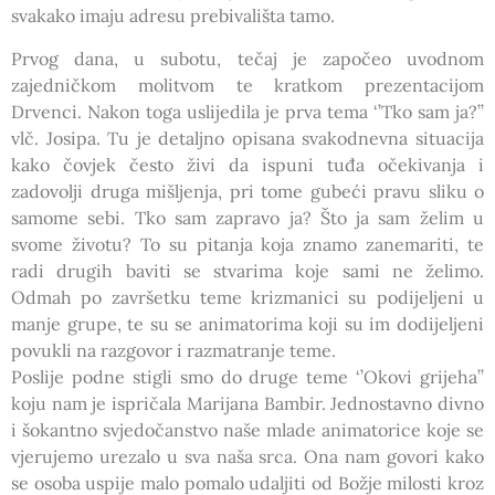
svakako imaju adresu prebivališta tamo.
Prvog dana, u subotu, tečaj je započeo uvodnom
zajedničkom molitvom te kratkom prezentacijom
Drvenci. Nakon toga uslijedila je prva tema ‘’Tko sam ja?’’
vlč. Josipa. Tu je detaljno opisana svakodnevna situacija
kako čovjek često živi da ispuni tuđa očekivanja i
zadovolji druga mišljenja, pri tome gubeći pravu sliku o
samome sebi. Tko sam zapravo ja? Što ja sam želim u
svome životu? To su pitanja koja znamo zanemariti, te
radi drugih baviti se stvarima koje sami ne želimo.
Odmah po završetku teme krizmanici su podijeljeni u
manje grupe, te su se animatorima koji su im dodijeljeni
povukli na razgovor i razmatranje teme.
Poslije podne stigli smo do druge teme ‘’Okovi grijeha’’
koju nam je ispričala Marijana Bambir. Jednostavno divno
i šokantno svjedočanstvo naše mlade animatorice koje se
vjerujemo urezalo u sva naša srca. Ona nam govori kako
se osoba uspije malo pomalo udaljiti od Božje milosti kroz