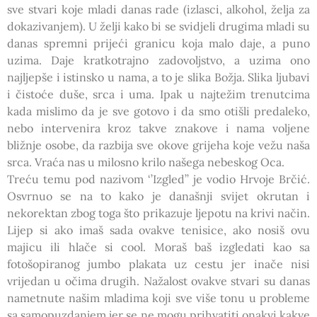
sve stvari koje mladi danas rade (izlasci, alkohol, želja za
dokazivanjem). U želji kako bi se svidjeli drugima mladi su
danas spremni prijeći granicu koja malo daje, a puno
uzima. Daje kratkotrajno zadovoljstvo, a uzima ono
najljepše i istinsko u nama, a to je slika Božja. Slika ljubavi
i čistoće duše, srca i uma. Ipak u najtežim trenutcima
kada mislimo da je sve gotovo i da smo otišli predaleko,
nebo intervenira kroz takve znakove i nama voljene
bližnje osobe, da razbija sve okove grijeha koje vežu naša
srca. Vraća nas u milosno krilo našega nebeskog Oca.
Treću temu pod nazivom ‘’Izgled’’ je vodio Hrvoje Brčić.
Osvrnuo se na to kako je današnji svijet okrutan i
nekorektan zbog toga što prikazuje ljepotu na krivi način.
Lijep si ako imaš sada ovakve tenisice, ako nosiš ovu
majicu ili hlače si cool. Moraš baš izgledati kao sa
fotošopiranog jumbo plakata uz cestu jer inače nisi
vrijedan u očima drugih. Nažalost ovakve stvari su danas
nametnute našim mladima koji sve više tonu u probleme
sa samopuzdanjem jer se ne mogu prihvatiti onakvi kakve