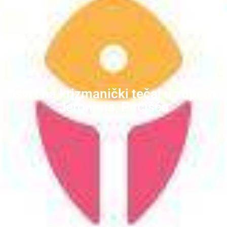
Osvrt na krizmanički tečaj u župi Sv.
Jeronima, Pučišća