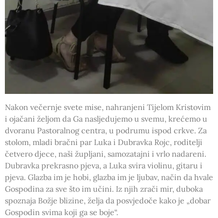
Nakon večernje svete mise, nahranjeni Tijelom Kristovim
i ojačani željom da Ga nasljedujemo u svemu, krećemo u
dvoranu Pastoralnog centra, u podrumu ispod crkve. Za
stolom, mladi bračni par Luka i Dubravka Rojc, roditelji
četvero djece, naši župljani, samozatajni i vrlo nadareni.
Dubravka prekrasno pjeva, a Luka svira violinu, gitaru i
pjeva. Glazba im je hobi, glazba im je ljubav, način da hvale
Gospodina za sve što im učini. Iz njih zrači mir, duboka
spoznaja Božje blizine, želja da posvjedoče kako je „dobar
Gospodin svima koji ga se boje“.