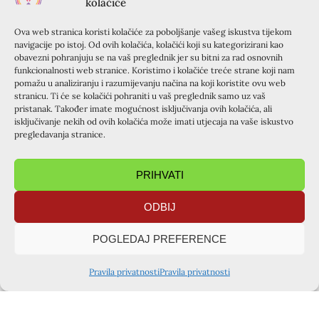
kolačiće
ovog iskustva. Moj duh ponavlja Riječi starozavjetnog
čitanja koje se te večeri čitalo na Misi. „Neka mi u dio
Ova web stranica koristi kolačiće za poboljšanje vašeg iskustva tijekom
padne obilje tvoga duha.“ To je Elizej rekao Iliji prije nego
navigacije po istoj. Od ovih kolačića, kolačići koji su kategorizirani kao
obavezni pohranjuju se na vaš preglednik jer su bitni za rad osnovnih
li je Ilija uznesen na nebo. U određenom stupnju čistoće
funkcionalnosti web stranice. Koristimo i kolačiće treće strane koji nam
srca, svi želimo isto….najbolje, najviše, sveto! Hvala ti,
pomažu u analiziranju i razumijevanju načina na koji koristite ovu web
Oče, za čežnju utkanu u naše duše, u naša srca!
stranicu. Ti će se kolačići pohraniti u vaš preglednik samo uz vaš
pristanak. Također imate mogućnost isključivanja ovih kolačića, ali
Iskustvo Božje blizine i želja da Mu ugodi, štitili su mladu
isključivanje nekih od ovih kolačića može imati utjecaja na vaše iskustvo
djevojku od „svjetovnih zavođenja“ koja ju nisu niti
pregledavanja stranice.
zanimala.
Upoznaje Luku, čisto hodaju i naskoro, stupaju u
PRIHVATI
sakrament braka.
Nakon nekog vremena, počinju Lukina „lutanja“. Luka
ODBIJ
svjedoči da nije bilo prigovora, kritika…a Dubravka, da je
POGLEDAJ PREFERENCE
u srcu osjećala kako će Gospodin sve urediti. Namjesto
mrmljanja, ona je imala duboku sućut za muževa lutanja.
Pravila privatnosti
Pravila privatnosti
Znala je da je Luka upoznao Gospodina i da će mu se
vratiti. Dirnulo me toliko povjerenja u Gospodina i
podsjetilo na neka moja davna nepovjerenja. Hvala ti,