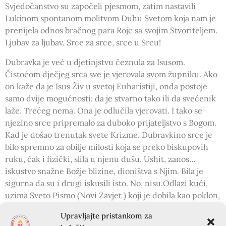
Svjedočanstvo su započeli pjesmom, zatim nastavili
Lukinom spontanom molitvom Duhu Svetom koja nam je
prenijela odnos bračnog para Rojc sa svojim Stvoriteljem.
Ljubav za ljubav. Srce za srce, srce u Srcu!
Dubravka je već u djetinjstvu čeznula za Isusom.
Čistoćom dječjeg srca sve je vjerovala svom župniku. Ako
on kaže da je Isus Živ u svetoj Euharistiji, onda postoje
samo dvije mogućnosti: da je stvarno tako ili da svećenik
laže. Trećeg nema. Ona je odlučila vjerovati. I tako se
njezino srce pripremalo za duboko prijateljstvo s Bogom.
Kad je došao trenutak svete Krizme, Dubravkino srce je
bilo spremno za obilje milosti koja se preko biskupovih
ruku, čak i fizički, slila u njenu dušu. Ushit, zanos…
iskustvo snažne Božje blizine, dioništva s Njim. Bila je
sigurna da su i drugi iskusili isto. No, nisu.Odlazi kući,
uzima Sveto Pismo (Novi Zavjet ) koji je dobila kao poklon,
te upija svaku Riječ i kuša da je Živa , da ju dotiče.
Upravljajte pristankom za
Slavljenički ručak i drugi darovi, bili su „sjena“ naspram