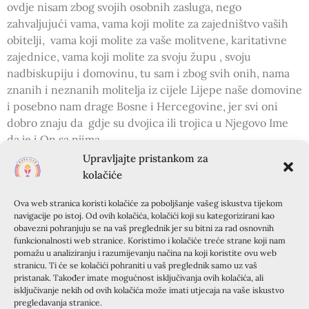
ovdje nisam zbog svojih osobnih zasluga, nego
zahvaljujući vama, vama koji molite za zajedništvo vaših
obitelji, vama koji molite za vaše molitvene, karitativne
zajednice, vama koji molite za svoju župu , svoju
nadbiskupiju i domovinu, tu sam i zbog svih onih, nama
znanih i neznanih molitelja iz cijele Lijepe naše domovine
i posebno nam drage Bosne i Hercegovine, jer svi oni
dobro znaju da gdje su dvojica ili trojica u Njegovo Ime
da je i On sa njima.
Naša se mala zajednica za ovaj Tečaj pripremala molitvom
Upravljajte pristankom za
40 dana prije samog početka.
kolačiće
Ali kako smo se predali Njemu da nas On vodi i budući da
Ova web stranica koristi kolačiće za poboljšanje vašeg iskustva tijekom
smo ispraznili svoja srca i otvorili svoje duše, evo nekoliko
navigacije po istoj. Od ovih kolačića, kolačići koji su kategorizirani kao
utisaka kako smo mi to doživjeli i čuli što nam govori:
obavezni pohranjuju se na vaš preglednik jer su bitni za rad osnovnih
„Vrlo dobro produhovljeno, bistrije, novi pogled na život,
funkcionalnosti web stranice. Koristimo i kolačiće treće strane koji nam
pomažu u analiziranju i razumijevanju načina na koji koristite ovu web
sada znam da ni srce nije kameno. Više što više toga…
stranicu. Ti će se kolačići pohraniti u vaš preglednik samo uz vaš
Boga nikada dosta…Duha Svetoga nikada previše…Hvala
pristanak. Također imate mogućnost isključivanja ovih kolačića, ali
ti Bože!“
isključivanje nekih od ovih kolačića može imati utjecaja na vaše iskustvo
pregledavanja stranice.
„Utisci su snažni. Jedan novi, divan pogled na vjeru, lijep