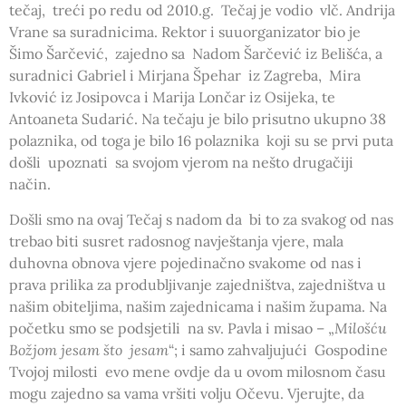
tečaj, treći po redu od 2010.g. Tečaj je vodio vlč. Andrija
Vrane sa suradnicima. Rektor i suuorganizator bio je
Šimo Šarčević, zajedno sa Nadom Šarčević iz Belišća, a
suradnici Gabriel i Mirjana Špehar iz Zagreba, Mira
Ivković iz Josipovca i Marija Lončar iz Osijeka, te
Antoaneta Sudarić. Na tečaju je bilo prisutno ukupno 38
polaznika, od toga je bilo 16 polaznika koji su se prvi puta
došli upoznati sa svojom vjerom na nešto drugačiji
način.
Došli smo na ovaj Tečaj s nadom da bi to za svakog od nas
trebao biti susret radosnog navještanja vjere, mala
duhovna obnova vjere pojedinačno svakome od nas i
prava prilika za produbljivanje zajedništva, zajedništva u
našim obiteljima, našim zajednicama i našim župama. Na
početku smo se podsjetili na sv. Pavla i misao – „
Milošću
Božjom jesam što jesam
“; i samo zahvaljujući Gospodine
Tvojoj milosti evo mene ovdje da u ovom milosnom času
mogu zajedno sa vama vršiti volju Očevu. Vjerujte, da