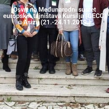
Osvrt na Međunarodni susret
europskih tajništava Kursilja (GECC)
u Asizu (21.-24.11.2019.)