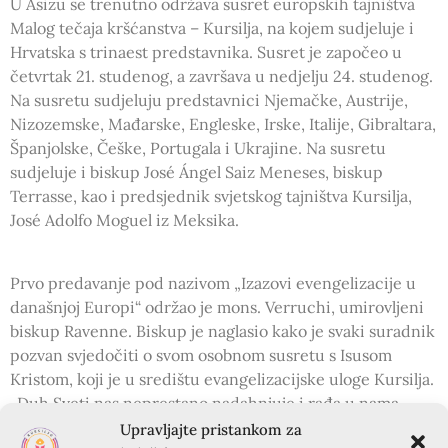
U Asizu se trenutno održava susret europskih tajništva
Malog tečaja kršćanstva – Kursilja, na kojem sudjeluje i
Hrvatska s trinaest predstavnika. Susret je započeo u
četvrtak 21. studenog, a završava u nedjelju 24. studenog.
Na susretu sudjeluju predstavnici Njemačke, Austrije,
Nizozemske, Mađarske, Engleske, Irske, Italije, Gibraltara,
Španjolske, Češke, Portugala i Ukrajine. Na susretu
sudjeluje i biskup José Ángel Saiz Meneses, biskup
Terrasse, kao i predsjednik svjetskog tajništva Kursilja,
José Adolfo Moguel iz Meksika.
Prvo predavanje pod nazivom „Izazovi evengelizacije u
današnjoj Europi“ održao je mons. Verruchi, umirovljeni
biskup Ravenne. Biskup je naglasio kako je svaki suradnik
pozvan svjedočiti o svom osobnom susretu s Isusom
Kristom, koji je u središtu evangelizacijske uloge Kursilja.
„Duh Sveti nas neprestano nadahnjuje i rađa u nama
novo proljeće“ – rekao je biskup Verruchi.
Upravljajte pristankom za