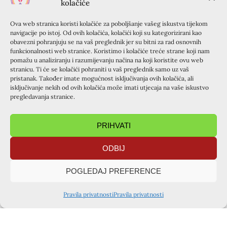
kolačiće
Hrvatski predstavnici su održali tri predavanja u kojima
Ova web stranica koristi kolačiće za poboljšanje vašeg iskustva tijekom
su predstavili svoj rad s krizmanicima, braniteljima i
navigacije po istoj. Od ovih kolačića, kolačići koji su kategorizirani kao
obavezni pohranjuju se na vaš preglednik jer su bitni za rad osnovnih
obiteljima. Poseban naglasak bio je na djelovanju mladih
funkcionalnosti web stranice. Koristimo i kolačiće treće strane koji nam
animatora, po čemu se Hrvatska ističe u odnosu na druge
pomažu u analiziranju i razumijevanju načina na koji koristite ovu web
europske zemlje. Mladi su svjedočili o svom radu, te
stranicu. Ti će se kolačići pohraniti u vaš preglednik samo uz vaš
pristanak. Također imate mogućnost isključivanja ovih kolačića, ali
predstavili razne timove koji djeluju unutar Kursilja u
isključivanje nekih od ovih kolačića može imati utjecaja na vaše iskustvo
Hrvatskoj. Svoje svjedočanstvo o 45-godišnjem radu u
pregledavanja stranice.
Kursilju je dao i velečasni Andrija Vrane, voditelj Kursilja
u Hrvatskoj.
PRIHVATI
ODBIJ
PRETHODNA OBJAVA
SLIJEDEĆA OBJAVA
POGLEDAJ PREFERENCE
Osvrt na tečaj za krizmanike u župi Uznesenja BDM, Remete (15.-17.11.2019.)
Tečaj za odrasle, župa BDM Žalosne Špansko :)
PODIJELITE OBJAVU
Pravila privatnosti
Pravila privatnosti