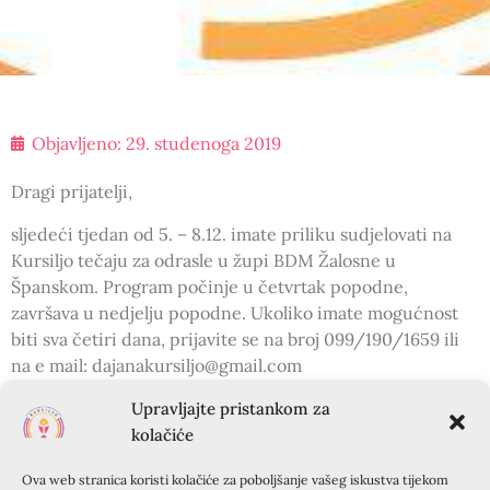
Objavljeno:
29. studenoga 2019
Dragi prijatelji,
sljedeći tjedan od 5. – 8.12. imate priliku sudjelovati na
Kursiljo tečaju za odrasle u župi BDM Žalosne u
Španskom. Program počinje u četvrtak popodne,
završava u nedjelju popodne. Ukoliko imate mogućnost
biti sva četiri dana, prijavite se na broj 099/190/1659 ili
na e mail: dajanakursiljo@gmail.com
Božji blagoslov svima 🙂
Upravljajte pristankom za
kolačiće
PRETHODNA OBJAVA
SLIJEDEĆA OBJAVA
Ova web stranica koristi kolačiće za poboljšanje vašeg iskustva tijekom