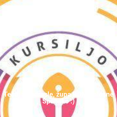
Tečaj za odrasle, župa BDM Žalosne
Špansko :)