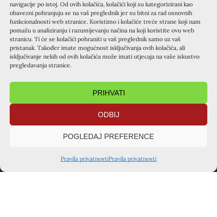
Osvrt na Međunarodni susret europskih tajništava Kursilja (GECC) u Asizu (21.-24.11.2019.)
Osvrt na tečaj za odrasle u Reki (28.11.-1.12.2019.)
navigacije po istoj. Od ovih kolačića, kolačići koji su kategorizirani kao
obavezni pohranjuju se na vaš preglednik jer su bitni za rad osnovnih
funkcionalnosti web stranice. Koristimo i kolačiće treće strane koji nam
PODIJELITE OBJAVU
pomažu u analiziranju i razumijevanju načina na koji koristite ovu web
stranicu. Ti će se kolačići pohraniti u vaš preglednik samo uz vaš
pristanak. Također imate mogućnost isključivanja ovih kolačića, ali
isključivanje nekih od ovih kolačića može imati utjecaja na vaše iskustvo
pregledavanja stranice.
PRIHVATI
TAJNIŠTVO ZAGREB
ODBIJ
Voćinska ulica 1, 10360 Sesvete
POGLEDAJ PREFERENCE
kursiljo.hrvatska@gmail.com
+385 91 722 4342
Pravila privatnosti
Pravila privatnosti
Kontakt osoba: Ivana Šarušić
TAJNIŠTVO VARAŽDIN