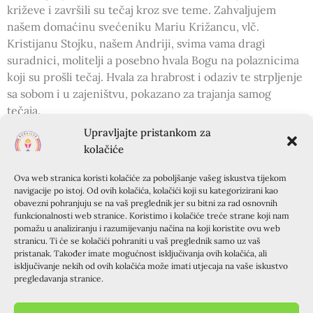
križeve i završili su tečaj kroz sve teme. Zahvaljujem
našem domaćinu svećeniku Mariu Križancu, vlč.
Kristijanu Stojku, našem Andriji, svima vama dragi
suradnici, molitelji a posebno hvala Bogu na polaznicima
koji su prošli tečaj. Hvala za hrabrost i odaziv te strpljenje
sa sobom i u zajeništvu, pokazano za trajanja samog
tečaja.
Upravljajte pristankom za
kolačiće
Ova web stranica koristi kolačiće za poboljšanje vašeg iskustva tijekom
navigacije po istoj. Od ovih kolačića, kolačići koji su kategorizirani kao
obavezni pohranjuju se na vaš preglednik jer su bitni za rad osnovnih
funkcionalnosti web stranice. Koristimo i kolačiće treće strane koji nam
pomažu u analiziranju i razumijevanju načina na koji koristite ovu web
stranicu. Ti će se kolačići pohraniti u vaš preglednik samo uz vaš
Izazov koji se postavlja pred nas je poruka za aktivniji
pristanak. Također imate mogućnost isključivanja ovih kolačića, ali
pristup u pripremanju budućih tečajeva, veće
isključivanje nekih od ovih kolačića može imati utjecaja na vaše iskustvo
zajedništvo u molitvi u pripremi unaprijed i pridavanju
pregledavanja stranice.
veće važnosti svim detaljima oko pripreme i pozivanja
polaznika. Posebno uz još jedno
VELIKO