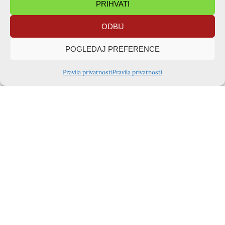
PRIHVATI
HVALA
Gospodinu za ovo iskustvo i za našeg vlč. Maria
Križanca!
ODBIJ
Nosimo svi zajedno novost kao primjer, kako i što trebamo
POGLEDAJ PREFERENCE
izgrađivati u zajedničkim naporima s našim svećenicima i
domaćinima tečaja. Bravo Isuse ! Bravo MARIO!
Pravila privatnosti
Pravila privatnosti
PRETHODNA OBJAVA
SLIJEDEĆA OBJAVA
Tečaj za odrasle, župa BDM Žalosne Špansko :)
Osvrt na tečaj za krizmanike u župi sv.Petra (29.11.-1.12.2019.)
PODIJELITE OBJAVU
TAJNIŠTVO ZAGREB