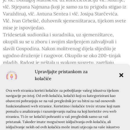
vlč. Stjepana Najmana (koji je samo za tu prigodu stigao iz
Varaždina), vlč. Antuna Sentea i vlč. Josipa Starčevića.
Vlč. Ivan Grbešić, duhovnik sjemeništaraca, tijekom svete
mise je ispovijedao.
Tridesetak sudionika i suradnika, uz sjemeništarce,
okupili su se u zboru i svojim slavljenjem zahvaljivali i
slavili Gospodina. Nakon molitvenog dijela slijedilo je
ugodno druženje i razgovor. Okupilo se oko 200-tinjak
mladih. Radost je prštala u svakom susretu, zagrljaju,
pogledu… Toliko smo bili sretni što smo se ponovno
Upravljajte pristankom za
okupili, da su nas morali zamoliti da napustimo
kolačiće
sjemenište u 23 sata kada se zatvaraju vrata kuće.
Izuzetno smo zahvalni vlč. Domagoju i njegovim
Ova web stranica koristi kolačiće za poboljšanje vašeg iskustva tijekom
navigacije po istoj. Od ovih kolačića, kolačići koji su kategorizirani kao
suradnicima što nam širom otvaraju vrata sjemeništa za
obavezni pohranjuju se na vaš preglednik jer su bitni za rad osnovnih
nove susrete!
funkcionalnosti web stranice. Koristimo i kolačiće treće strane koji nam
Očekujemo vas na Šalati 7. studenog!
pomažu u analiziranju i razumijevanju načina na koji koristite ovu web
stranicu. Ti će se kolačići pohraniti u vaš preglednik samo uz vaš
pristanak. Također imate mogućnost isključivanja ovih kolačića, ali
Ana Mavrović
isključivanje nekih od ovih kolačića može imati utjecaja na vaše iskustvo