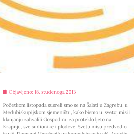
Objavljeno:
18. studenoga 2013
Početkom listopada susreli smo se na Šalati u Zagrebu, u
Međubiskupijskom sjemeništu, kako bismo u svetoj misi i
klanjanju zahvalili Gospodinu za proteklo ljeto na
Krapnju, sve sudionike i plodove. Svetu misu predvodio
je vlč. Domagoj Matošević uz koncelebraciju vlč. Andrije,