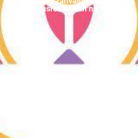
Osvrt na misu zahvalnicu za Krapanj
i prvi susret mladih na Šalati