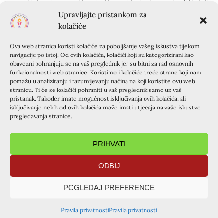
pronaći čvrstu uporišnu točku od koje će se graditi dalje
i dovesti traumatiziranu osobu do osamostaljenja i
Upravljajte pristankom za
ozdravljenja.
kolačiće
Jednako je važno za one koji pružaju pomoć da se čuvaju i
Ova web stranica koristi kolačiće za poboljšanje vašeg iskustva tijekom
da ne izgore u pružanju pomoći. Zato je važno da se
navigacije po istoj. Od ovih kolačića, kolačići koji su kategorizirani kao
baren dva puta mjesečno sastaju i rješavaju svoje traume
obavezni pohranjuju se na vaš preglednik jer su bitni za rad osnovnih
nastale u radu s traumatiziranim osobama, razgovarajući
funkcionalnosti web stranice. Koristimo i kolačiće treće strane koji nam
pomažu u analiziranju i razumijevanju načina na koji koristite ovu web
međusobno o teškim i za pružatelja pomoći nerješivim
stranicu. Ti će se kolačići pohraniti u vaš preglednik samo uz vaš
situacijama.
pristanak. Također imate mogućnost isključivanja ovih kolačića, ali
Nakon iznimno zanimljivog i primjerima bogatog
isključivanje nekih od ovih kolačića može imati utjecaja na vaše iskustvo
pregledavanja stranice.
predavanja uslijedila su brojna pitanja kao i dogovor za
buduću suradnju sa dr.Kocijan, čemu se unaprijed
radujemo.
PRIHVATI
Verica
ODBIJ
POGLEDAJ PREFERENCE
PRETHODNA OBJAVA
SLIJEDEĆA OBJAVA
Isusov kip za misu pape Franje u Sarajevu, izrađen u Posušju
Tečaj u Varaždinu, 11-14.06.2015.
Pravila privatnosti
Pravila privatnosti