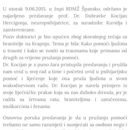
U utorak 9.06.2015. u župi BDMŽ Špansko, održano je
najavljeno predavanje prof. Dr. Dubravke Kocijan
Hercigonja, neuropsihijatrice, za suradnike Kursilja i
zainteresirane.
Poziv doktorici je bio upućen zbog skorašnjeg tečaja za
branitelje na Krapnju. Tema je bila: Kako pomoći ljudima
u traumi i kako se nositi sa traumama koje primamo od
drugih za vrijeme pružanja pomoći.
Dr. Kocijan je s puno žara pristupila predavanju i pružila
nam uvid u svoj rad a time i početni uvid u psihijarijsku
pomoć i liječenje koje ona pruža ljudima u svom
svakodnevnom radu. Dr. Kocijan je navela primjere iz
svoje liječničke prakse koja su nas duboko dirnula, jer je
radila sa žrtvama rata, braniteljima i zatočenima,
muškarcima i ženama.
Osnovna poruka predavanja je da u pružanju pomoći
trebamo ne samo razumjeti i suosjećati sa osobom nego i