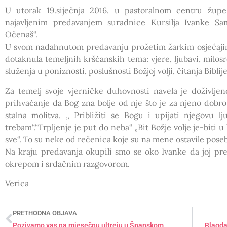
U utorak 19.siječnja 2016. u pastoralnom centru žup
najavljenim predavanjem suradnice Kursilja Ivanke S
Očenaš“.
U svom nadahnutom predavanju prožetim žarkim osjećajima
dotaknula temeljnih kršćanskih tema: vjere, ljubavi, milosrđ
služenja u poniznosti, poslušnosti Božjoj volji, čitanja Biblije
Za temelj svoje vjerničke duhovnosti navela je doživljeno
prihvaćanje da Bog zna bolje od nje što je za njeno dobro.
stalna molitva. „ Približiti se Bogu i upijati njegovu 
trebam“.“Trpljenje je put do neba“ „Bit Božje volje je-biti u 
sve“. To su neke od rečenica koje su na mene ostavile pose
Na kraju predavanja okupili smo se oko Ivanke da joj pr
okrepom i srdačnim razgovorom.
Verica
PRETHODNA OBJAVA
Pozivamo vas na mjesečnu ultreju u Španskom
Blagdan