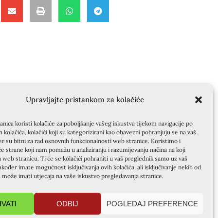
Upravljajte pristankom za kolačiće
nica koristi kolačiće za poboljšanje vašeg iskustva tijekom navigacije po
ih kolačića, kolačići koji su kategorizirani kao obavezni pohranjuju se na vaš
er su bitni za rad osnovnih funkcionalnosti web stranice. Koristimo i
će strane koji nam pomažu u analiziranju i razumijevanju načina na koji
u web stranicu. Ti će se kolačići pohraniti u vaš preglednik samo uz vaš
akođer imate mogućnost isključivanja ovih kolačića, ali isključivanje nekih od
a može imati utjecaja na vaše iskustvo pregledavanja stranice.
HVATI
ODBIJ
POGLEDAJ PREFERENCE