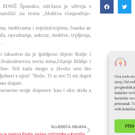
e BDMŽ Špansko, održana je ultreja s
amardžić na temu „Molitva Gospodnja-
, molitvama i svjedočenjima, Ivanka se
a, opraštanja, askeze, molitve, trpljenja,
 .
 iskustvo da je ljubljeno dijete Božje i
Svakodnevna sveta misa,čitanje Biblije i
ljubav. Tek tada mogu u životu ono što
ljubavi s njim“ “Bože, Ti si sve.Ti mi daješ
Ova web stra
istoj. Od ov
ban dojam.
preglednik j
enesemo svoje dojmove kao i oko stola s
kolačiće tre
koristite ov
pristanak. T
ovih kolačić
PRI
SLIJEDEĆA OBJAVA
 je svetog Pavla, našeg zaštitnika u Kursilju.