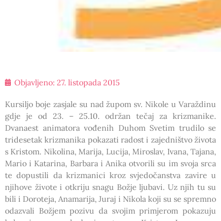
Objavljeno:
27. listopada 2015
Kursiljo boje zasjale su nad župom sv. Nikole u Varaždinu
gdje je od 23. – 25.10. održan tečaj za krizmanike.
Dvanaest animatora vođenih Duhom Svetim trudilo se
tridesetak krizmanika pokazati radost i zajedništvo života
s Kristom. Nikolina, Marija, Lucija, Miroslav, Ivana, Tajana,
Mario i Katarina, Barbara i Anika otvorili su im svoja srca
te dopustili da krizmanici kroz svjedočanstva zavire u
njihove živote i otkriju snagu Božje ljubavi. Uz njih tu su
bili i Doroteja, Anamarija, Juraj i Nikola koji su se spremno
odazvali Božjem pozivu da svojim primjerom pokazuju