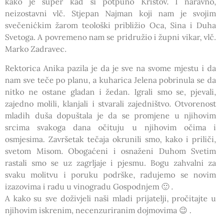
kako je super kad si potpuno Kristov. I naravno,
neizostavni vlč. Stjepan Najman koji nam je svojim
svečenićkim žarom teološki približio Oca, Sina i Duha
Svetoga. A povremeno nam se pridružio i župni vikar, vlč.
Marko Zadravec.
Rektorica Anika pazila je da je sve na svome mjestu i da
nam sve teče po planu, a kuharica Jelena pobrinula se da
nitko ne ostane gladan i žedan. Igrali smo se, pjevali,
zajedno molili, klanjali i stvarali zajedništvo. Otvorenost
mladih duša dopuštala je da se promjene u njihovim
srcima svakoga dana očituju u njihovim očima i
osmjesima. Završetak tečaja okrunili smo, kako i priliči,
svetom Misom. Obogaćeni i osnaženi Duhom Svetim
rastali smo se uz zagrljaje i pjesmu. Bogu zahvalni za
svaku molitvu i poruku podrške, radujemo se novim
izazovima i radu u vinogradu Gospodnjem 🙂 .
A kako su sve doživjeli naši mladi prijatelji, pročitajte u
njihovim iskrenim, necenzuriranim dojmovima 😉 .