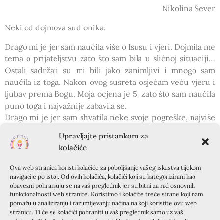
Nikolina Sever
Neki od dojmova sudionika:
Drago mi je jer sam naućila više o Isusu i vjeri. Dojmila me
tema o prijateljstvu zato što sam bila u slićnoj situaciji…
Ostali sadržaji su mi bili jako zanimljivi i mnogo sam
naućila iz toga. Nakon ovog susreta osjećam veću vjeru i
ljubav prema Bogu. Moja ocjena je 5, zato što sam naućila
puno toga i najvažnije zabavila se.
Drago mi je jer sam shvatila neke svoje pogreške, najviše
povezane uz roditelje i prijateljstvo. Posebno me dojmila
Upravljajte pristankom za
tema „Tko sam ja?“ jer smatram da nije bitan vanjski
kolačiće
izgled nego onaj unutarnji te da se nebismo trebali mučiti
svojim nedostacima jer nitko nije savršen. Bog me najviše
Ova web stranica koristi kolačiće za poboljšanje vašeg iskustva tijekom
dotakao što se tiče mojeg odnosa s obitelji. Trebala bih
navigacije po istoj. Od ovih kolačića, kolačići koji su kategorizirani kao
obavezni pohranjuju se na vaš preglednik jer su bitni za rad osnovnih
više slušati mamu i dopustiti joj da me razumije i pokuša
funkcionalnosti web stranice. Koristimo i kolačiće treće strane koji nam
pomoći mada mi to bilo nepojmljivo. U grupi je vladala
pomažu u analiziranju i razumijevanju načina na koji koristite ovu web
opuštena atmosfera. Međusobno smo se dopunjavali i
stranicu. Ti će se kolačići pohraniti u vaš preglednik samo uz vaš