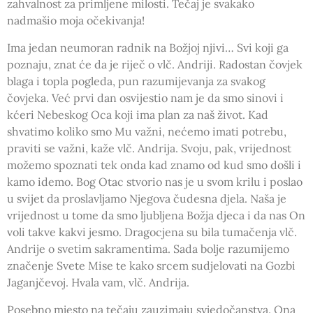
zahvalnost za primljene milosti. Tečaj je svakako
nadmašio moja očekivanja!
Ima jedan neumoran radnik na Božjoj njivi… Svi koji ga
poznaju, znat će da je riječ o vlč. Andriji. Radostan čovjek
blaga i topla pogleda, pun razumijevanja za svakog
čovjeka. Već prvi dan osvijestio nam je da smo sinovi i
kćeri Nebeskog Oca koji ima plan za naš život. Kad
shvatimo koliko smo Mu važni, nećemo imati potrebu,
praviti se važni, kaže vlč. Andrija. Svoju, pak, vrijednost
možemo spoznati tek onda kad znamo od kud smo došli i
kamo idemo. Bog Otac stvorio nas je u svom krilu i poslao
u svijet da proslavljamo Njegova čudesna djela. Naša je
vrijednost u tome da smo ljubljena Božja djeca i da nas On
voli takve kakvi jesmo. Dragocjena su bila tumačenja vlč.
Andrije o svetim sakramentima. Sada bolje razumijemo
značenje Svete Mise te kako srcem sudjelovati na Gozbi
Jaganjčevoj. Hvala vam, vlč. Andrija.
Posebno mjesto na tečaju zauzimaju svjedočanstva. Ona