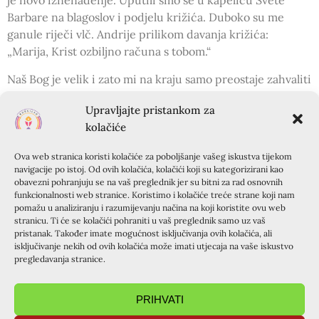
Barbare na blagoslov i podjelu križića. Duboko su me
ganule riječi vlč. Andrije prilikom davanja križića:
„Marija, Krist ozbiljno računa s tobom.“
Naš Bog je velik i zato mi na kraju samo preostaje zahvaliti
prepunim srcem.
Upravljajte pristankom za
Hvala Ti što si nas pozvao na Kursiljo.
kolačiće
Hvala Ti na vlč. Andriji.
Ova web stranica koristi kolačiće za poboljšanje vašeg iskustva tijekom
navigacije po istoj. Od ovih kolačića, kolačići koji su kategorizirani kao
Hvala Ti na župniku koji nam je omogućio tečaj.
obavezni pohranjuju se na vaš preglednik jer su bitni za rad osnovnih
funkcionalnosti web stranice. Koristimo i kolačiće treće strane koji nam
Hvala Ti na rektorima koji su tjednima pripremali tečaj.
pomažu u analiziranju i razumijevanju načina na koji koristite ovu web
stranicu. Ti će se kolačići pohraniti u vaš preglednik samo uz vaš
Hvala Ti na svim kuharicama koje su pripremale ručak,
pristanak. Također imate mogućnost isključivanja ovih kolačića, ali
isključivanje nekih od ovih kolačića može imati utjecaja na vaše iskustvo
kiflice, pite, kolače, tortu, čaj, kavu…
pregledavanja stranice.
Hvala Ti na svakom svjedočanstvu.
PRIHVATI
Hvala Ti na svakom sudioniku tečaja.