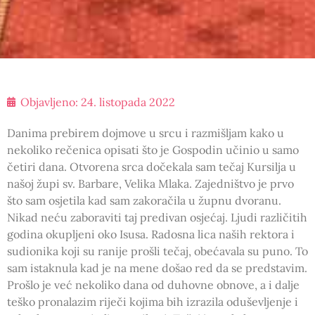
Objavljeno:
24. listopada 2022
Danima prebirem dojmove u srcu i razmišljam kako u
nekoliko rečenica opisati što je Gospodin učinio u samo
četiri dana. Otvorena srca dočekala sam tečaj Kursilja u
našoj župi sv. Barbare, Velika Mlaka. Zajedništvo je prvo
što sam osjetila kad sam zakoračila u župnu dvoranu.
Nikad neću zaboraviti taj predivan osjećaj. Ljudi različitih
godina okupljeni oko Isusa. Radosna lica naših rektora i
sudionika koji su ranije prošli tečaj, obećavala su puno. To
sam istaknula kad je na mene došao red da se predstavim.
Prošlo je već nekoliko dana od duhovne obnove, a i dalje
teško pronalazim riječi kojima bih izrazila oduševljenje i