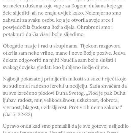
su melem dušama koje vape za Bogom, dušama koje ga
žele slijediti, ali ne znaju uvijek kako. Neizmjerno smo
zahvalni za svaku osobu koja je otvorila svoje srce i
posvjedočila čudesna Božja djela. Ohrabreni smo i
potaknuti da Ga više i bolje slijedimo.
Obogatio nas je i rad u skupinama. Tijekom razgovora
otkrila sam neke vrline, mane i nove Božje pozive. Jedva
čekam odgovoriti na njih! Naučila sam bolje slušati i
svakog čovjeka gledati kao ljubljeno Božje dijete.
Najbolji pokazatelj primljenih milosti su suze i riječi koje
su sudionici radosno izrekli u nedjelju. Sada shvaćam da
su sve izrečeno plodovi Duha Svetog. „Plod je pak Duha:
ljubav, radost, mir, velikodušnost, uslužnost, dobrota,
vjernost, blagost, uzdržljivost. Protiv tih nema zakona.“
(Gal 5, 22-23)
Upravo onda kad smo pomislili da je sve gotovo, uslijedilo
je novo iznenađenje. Uputili smo se u kapelicu Svete