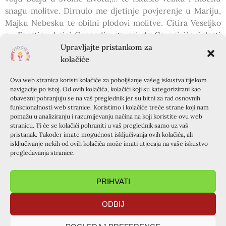
snagu molitve. Dirnulo me djetinje povjerenje u Mariju,
Majku Nebesku te obilni plodovi molitve. Citira Veseljko
sv. Faustinu kojoj Gospodin govori da Ga najviše žalosti
naše nepovjerenje. Kako je s mojim povjerenjem?
Upravljajte pristankom za
Povjerenje su vrata kroz koja ulazi Gospodin i donosi ono
kolačiće
što smo u molitvi tražili.
Ova web stranica koristi kolačiće za poboljšanje vašeg iskustva tijekom
Nakon susreta sa Živim Bogom, čovjek ne može ostati isti.
navigacije po istoj. Od ovih kolačića, kolačići koji su kategorizirani kao
Samo onaj tko je iskusio snagu Božjeg Milosrđa, može biti
obavezni pohranjuju se na vaš preglednik jer su bitni za rad osnovnih
iskren prema sebi i drugima. Božja bezuvjetna ljubav jest
funkcionalnosti web stranice. Koristimo i kolačiće treće strane koji nam
pomažu u analiziranju i razumijevanju načina na koji koristite ovu web
sigurno tlo na kojem se nikad ne propada. Iako je i dalje
stranicu. Ti će se kolačići pohraniti u vaš preglednik samo uz vaš
griješio, nadalje je bio budan, često se ispovjedao, molio u
pristanak. Također imate mogućnost isključivanja ovih kolačića, ali
obitelji, išao na svete mise, hodočašća, vježao uz Božju
isključivanje nekih od ovih kolačića može imati utjecaja na vaše iskustvo
pregledavanja stranice.
pomoć, biti bolji suprug, otac djeci, sin, bolji čovjek.
Na jednom hodočašću u Međugorju, još jedno čudo.
Majka mladića kojeg je u saobraćajki usmrtio, pristupa
PRIHVATI
mu i kaže: “Sve sam ti oprostila. Ako je smrt moga sina bila
zalog tvog obraćenja, hvala Bogu za to!”
ODBIJ
O Bože koji živiš u našim srcima, o Uskrsli Isuse, HVALA