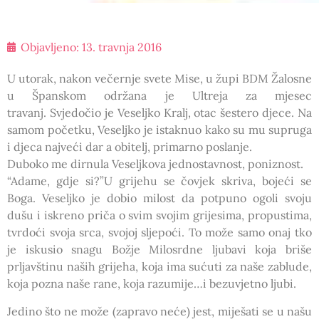
Objavljeno:
13. travnja 2016
U utorak, nakon večernje svete Mise, u župi BDM Žalosne
u Španskom održana je Ultreja za mjesec
travanj. Svjedočio je Veseljko Kralj, otac šestero djece. Na
samom početku, Veseljko je istaknuo kako su mu supruga
i djeca najveći dar a obitelj, primarno poslanje.
Duboko me dirnula Veseljkova jednostavnost, poniznost.
“Adame, gdje si?”U grijehu se čovjek skriva, bojeći se
Boga. Veseljko je dobio milost da potpuno ogoli svoju
dušu i iskreno priča o svim svojim grijesima, propustima,
tvrdoći svoja srca, svojoj sljepoći. To može samo onaj tko
je iskusio snagu Božje Milosrdne ljubavi koja briše
prljavštinu naših grijeha, koja ima sućuti za naše zablude,
koja pozna naše rane, koja razumije…i bezuvjetno ljubi.
Jedino što ne može (zapravo neće) jest, miješati se u našu