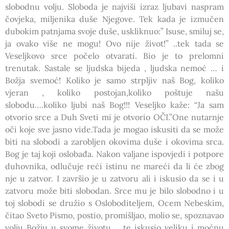
slobodnu volju. Sloboda je najviši izraz ljubavi naspram
čovjeka, miljenika duše Njegove. Tek kada je izmučen
dubokim patnjama svoje duše, uskliknuo:” Isuse, smiluj se,
ja ovako više ne mogu! Ovo nije život!” ..tek tada se
Veseljkovo srce počelo otvarati. Bio je to prelomni
trenutak. Sastale se ljudska bijeda , ljudska nemoć … i
Božja svemoć! Koliko je samo strpljiv naš Bog, koliko
vjeran , koliko postojan,koliko poštuje našu
slobodu….koliko ljubi naš Bog!!! Veseljko kaže: “Ja sam
otvorio srce a Duh Sveti mi je otvorio OČI.”One nutarnje
oči koje sve jasno vide.Tada je mogao iskusiti da se može
biti na slobodi a zarobljen okovima duše i okovima srca.
Bog je taj koji oslobađa. Nakon valjane ispovjedi i potpore
duhovnika, odlučuje reći istinu ne mareći da li će zbog
nje u zatvor. I završio je u zatvoru ali i iskusio da se i u
zatvoru može biti slobodan. Srce mu je bilo slobodno i u
toj slobodi se družio s Osloboditeljem, Ocem Nebeskim,
čitao Sveto Pismo, postio, promišljao, molio se, spoznavao
volju Božju u svome životu,… te iskusio veliku i moćnu