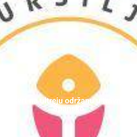
Osvrt na ultreju održanu u travnju,
Špansko