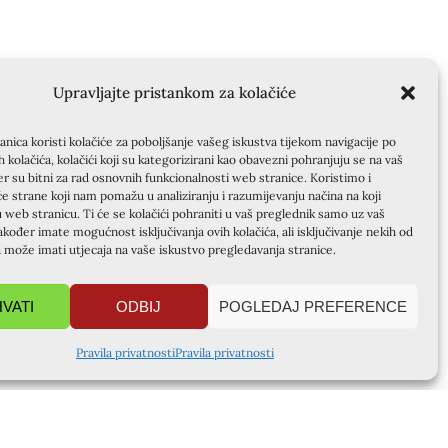
Upravljajte pristankom za kolačiće
nica koristi kolačiće za poboljšanje vašeg iskustva tijekom navigacije po
ih kolačića, kolačići koji su kategorizirani kao obavezni pohranjuju se na vaš
er su bitni za rad osnovnih funkcionalnosti web stranice. Koristimo i
će strane koji nam pomažu u analiziranju i razumijevanju načina na koji
u web stranicu. Ti će se kolačići pohraniti u vaš preglednik samo uz vaš
akođer imate mogućnost isključivanja ovih kolačića, ali isključivanje nekih od
a može imati utjecaja na vaše iskustvo pregledavanja stranice.
HVATI
ODBIJ
POGLEDAJ PREFERENCE
Pravila privatnosti
Pravila privatnosti