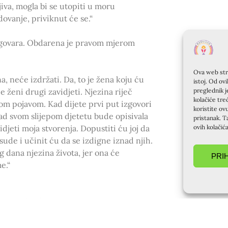
jiva, mogla bi se utopiti u moru
ovanje, priviknut će se.“
 odgovara. Obdarena je pravom mjerom
Ova web stra
a, neće izdržati. Da, to je žena koju ću
istoj. Od ov
e ženi drugi zavidjeti. Njezina riječ
preglednik j
kolačiće tre
nom pojavom. Kad dijete prvi put izgovori
koristite ov
. Kad svom slijepom djetetu bude opisivala
pristanak. T
vidjeti moja stvorenja. Dopustiti ću joj da
ovih kolačić
sude i učinit ću da se izdigne iznad njih.
g dana njezina života, jer ona će
PRI
e.“
.“
ck