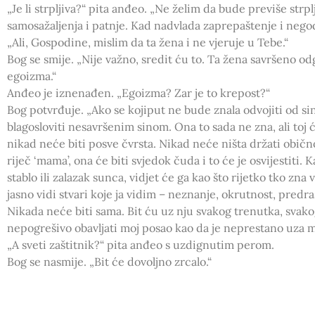
„Je li strpljiva?“ pita anđeo. „Ne želim da bude previše strpl
samosažaljenja i patnje. Kad nadvlada zaprepaštenje i negod
„Ali, Gospodine, mislim da ta žena i ne vjeruje u Tebe.“
Bog se smije. „Nije važno, sredit ću to. Ta žena savršeno
egoizma.“
Anđeo je iznenađen. „Egoizma? Zar je to krepost?“
Bog potvrđuje. „Ako se kojiput ne bude znala odvojiti od sin
blagosloviti nesavršenim sinom. Ona to sada ne zna, ali toj ć
nikad neće biti posve čvrsta. Nikad neće ništa držati obič
riječ ‘mama’, ona će biti svjedok čuda i to će je osvijestiti
stablo ili zalazak sunca, vidjet će ga kao što rijetko tko zna 
jasno vidi stvari koje ja vidim – neznanje, okrutnost, predra
Nikada neće biti sama. Bit ću uz nju svakog trenutka, svako
nepogrešivo obavljati moj posao kao da je neprestano uza m
„A sveti zaštitnik?“ pita anđeo s uzdignutim perom.
Bog se nasmije. „Bit će dovoljno zrcalo
Erma Bombe
…iz knjige „Krugovi u vodi“ Bruno Ferrero