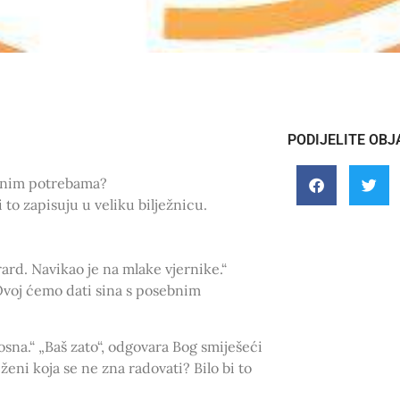
PODIJELITE OBJ
sebnim potrebama?
to zapisuju u veliku bilježnicu.
ard. Navikao je na mlake vjernike.“
Ovoj ćemo dati sina s posebnim
osna.“ „Baš zato“, odgovara Bog smiješeći
eni koja se ne zna radovati? Bilo bi to