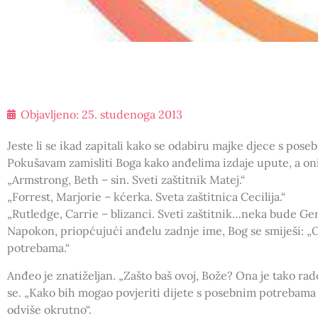
Objavljeno:
25. studenoga 2013
Jeste li se ikad zapitali kako se odabiru majke djece s po
Pokušavam zamisliti Boga kako anđelima izdaje upute, a oni 
„Armstrong, Beth – sin. Sveti zaštitnik Matej.“
„Forrest, Marjorie – kćerka. Sveta zaštitnica Cecilija.“
„Rutledge, Carrie – blizanci. Sveti zaštitnik…neka bude Ger
Napokon, priopćujući anđelu zadnje ime, Bog se smiješi: „
potrebama.“
Anđeo je znatiželjan. „Zašto baš ovoj, Bože? Ona je tako rad
se. „Kako bih mogao povjeriti dijete s posebnim potrebama ž
odviše okrutno“.