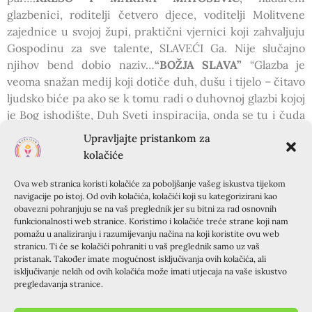
glazbenici, roditelji četvero djece, voditelji Molitvene
zajednice u svojoj župi, praktični vjernici koji zahvaljuju
Gospodinu za sve talente, SLAVEĆI Ga. Nije slučajno
njihov bend dobio naziv…
“BOŽJA SLAVA”
“Glazba je
veoma snažan medij koji dotiče duh, dušu i tijelo – čitavo
ljudsko biće pa ako se k tomu radi o duhovnoj glazbi kojoj
je Bog ishodište, Duh Sveti inspiracija, onda se tu i čuda
događaju, životi se mjenjaju jer je Bog na djelu, a naš život
Upravljajte pristankom za
postaje…prebogat.” Tako svjedoči Marina, Krešo joj se
kolačiće
pridružuje….
Radujem se srijedi (osmog veljače)
i našem
zajedništvu, s ciljem da rječima, pjesmom i životom,
Ova web stranica koristi kolačiće za poboljšanje vašeg iskustva tijekom
navigacije po istoj. Od ovih kolačića, kolačići koji su kategorizirani kao
slavimo Oca Nebeskog! Nakon Ultreje, druženje uz
obavezni pohranjuju se na vaš preglednik jer su bitni za rad osnovnih
kolačiće i sokove….
funkcionalnosti web stranice. Koristimo i kolačiće treće strane koji nam
pomažu u analiziranju i razumijevanju načina na koji koristite ovu web
Božji blagoslov Vama i Vašim obiteljima!
stranicu. Ti će se kolačići pohraniti u vaš preglednik samo uz vaš
pristanak. Također imate mogućnost isključivanja ovih kolačića, ali
isključivanje nekih od ovih kolačića može imati utjecaja na vaše iskustvo
PRETHODNA OBJAVA
SLIJEDEĆA OBJAVA
pregledavanja stranice.
Muško i žensko stvori ih
Osvrt na ultreju u Španskom