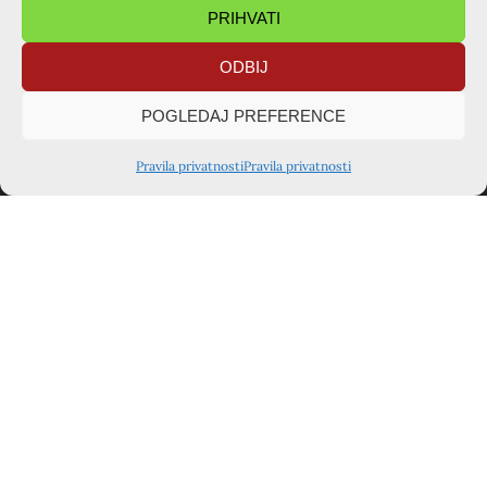
PRIHVATI
PODIJELITE OBJAVU
ODBIJ
POGLEDAJ PREFERENCE
Pravila privatnosti
Pravila privatnosti
TAJNIŠTVO ZAGREB
Voćinska ulica 1, 10360 Sesvete
kursiljo.hrvatska@gmail.com
+385 91 722 4342
Kontakt osoba: Ivana Šarušić
TAJNIŠTVO VARAŽDIN
+385 98 690 225