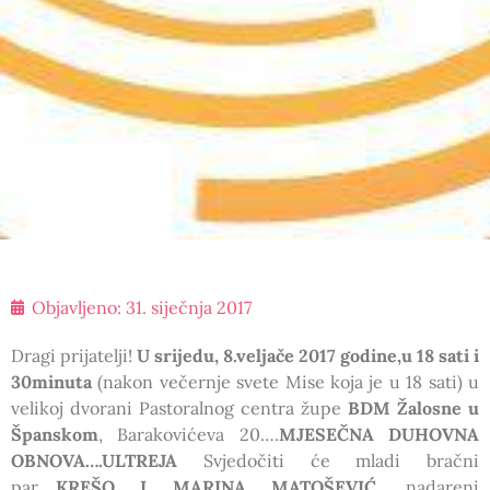
Objavljeno:
31. siječnja 2017
Dragi prijatelji!
U srijedu, 8.veljače 2017 godine,u 18 sati i
30minuta
(nakon večernje svete Mise koja je u 18 sati) u
velikoj dvorani Pastoralnog centra župe
BDM Žalosne u
Španskom
, Barakovićeva 20….
MJESEČNA DUHOVNA
OBNOVA….ULTREJA
Svjedočiti će mladi bračni
par….
KREŠO I MARINA MATOŠEVIĆ
, nadareni