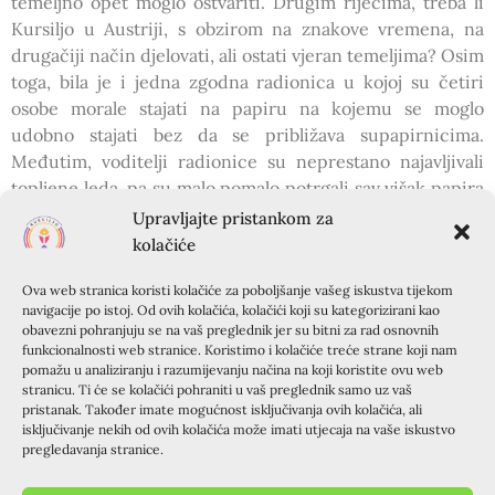
temeljno opet moglo ostvariti. Drugim riječima, treba li
Kursiljo u Austriji, s obzirom na znakove vremena, na
drugačiji način djelovati, ali ostati vjeran temeljima? Osim
toga, bila je i jedna zgodna radionica u kojoj su četiri
osobe morale stajati na papiru na kojemu se moglo
udobno stajati bez da se približava supapirnicima.
Međutim, voditelji radionice su neprestano najavljivali
topljene leda, pa su malo pomalo potrgali sav višak papira
tako da su se ljudi na papirima morali držati jedni za
Upravljajte pristankom za
druge kako bi mogli komotno stajati bez da nagaze u
kolačiće
prostor van papira. Na taj način je vrlo slikovito bilo
Ova web stranica koristi kolačiće za poboljšanje vašeg iskustva tijekom
prikazano koliko je važno da se Kursiljisti drže zajedno.
navigacije po istoj. Od ovih kolačića, kolačići koji su kategorizirani kao
Sve u svemu, valja reći kako program nije bio prenatrpan
obavezni pohranjuju se na vaš preglednik jer su bitni za rad osnovnih
i hrana, a pogotovo doručci su bili bogati i obilni, a cijeli
funkcionalnosti web stranice. Koristimo i kolačiće treće strane koji nam
pomažu u analiziranju i razumijevanju načina na koji koristite ovu web
program je u nedjelju ujutro završio vrlo pozitivno i sa
stranicu. Ti će se kolačići pohraniti u vaš preglednik samo uz vaš
optimizmom, a rekao bih i sa manje brige za budućnost. A
pristanak. Također imate mogućnost isključivanja ovih kolačića, ali
još nešto sam zaboravio. Bilo je i hrvatske pjesme, nakon
isključivanje nekih od ovih kolačića može imati utjecaja na vaše iskustvo
pregledavanja stranice.
što smo popili koju čašu vina i pojeli malo odličnog sira od
kojeg mi i sada krulji u trbuhu, a bilo je i izvrsnih kestena,