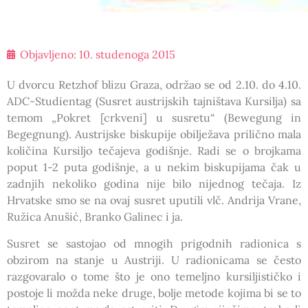
Objavljeno:
10. studenoga 2015
U dvorcu Retzhof blizu Graza, održao se od 2.10. do 4.10.
ADC-Studientag (Susret austrijskih tajništava Kursilja) sa
temom „Pokret [crkveni] u susretu“ (Bewegung in
Begegnung). Austrijske biskupije obilježava prilično mala
količina Kursiljo tečajeva godišnje. Radi se o brojkama
poput 1-2 puta godišnje, a u nekim biskupijama čak u
zadnjih nekoliko godina nije bilo nijednog tečaja. Iz
Hrvatske smo se na ovaj susret uputili vlč. Andrija Vrane,
Ružica Anušić, Branko Galinec i ja.
Susret se sastojao od mnogih prigodnih radionica s
obzirom na stanje u Austriji. U radionicama se često
razgovaralo o tome što je ono temeljno kursiljističko i
postoje li možda neke druge, bolje metode kojima bi se to