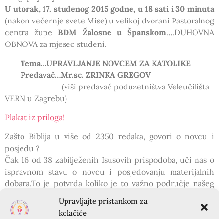
U utorak, 17. studenog 2015 godne, u 18 sati i 30 minuta
(nakon večernje svete Mise) u velikoj dvorani Pastoralnog
centra župe
BDM Žalosne u Španskom
….DUHOVNA
OBNOVA za mjesec studeni.
Tema…UPRAVLJANJE NOVCEM ZA KATOLIKE
Predavač…Mr.sc. ZRINKA GREGOV
(viši predavač poduzetništva Veleučilišta
VERN u Zagrebu)
Plakat iz priloga!
Zašto Biblija u više od 2350 redaka, govori o novcu i
posjedu ?
Čak 16 od 38 zabilježenih Isusovih prispodoba, uči nas o
ispravnom stavu o novcu i posjedovanju materijalnih
dobara.To je potvrda koliko je to važno područje našeg
života.
Upravljajte pristankom za
Prema samokontroli i odgovornosti prema novcu, može
kolačiće
se zaključiti kakav je čovjek i prema svim drugim