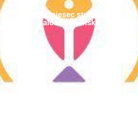
Ultreja za mjesec studeni, BDM
Žalosna Špansko