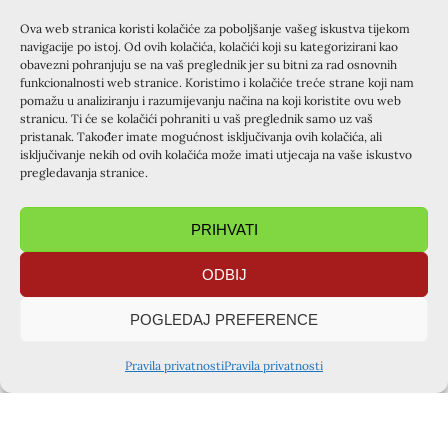
područjima života.
Ova web stranica koristi kolačiće za poboljšanje vašeg iskustva tijekom
“Nikome ništa ne budite dužni osim da LJUBITE jedni
navigacije po istoj. Od ovih kolačića, kolačići koji su kategorizirani kao
obavezni pohranjuju se na vaš preglednik jer su bitni za rad osnovnih
druge.” ( Rim 13, 8)
funkcionalnosti web stranice. Koristimo i kolačiće treće strane koji nam
Dragi prijatelji, svih dobnih skupina! Vjerujem da je Tema
pomažu u analiziranju i razumijevanju načina na koji koristite ovu web
zanimljiva i da ćemo u utorak, radosno i zajedno…
stranicu. Ti će se kolačići pohraniti u vaš preglednik samo uz vaš
pristanak. Također imate mogućnost isključivanja ovih kolačića, ali
poslušati što o tome kaže Zrinka majka petero djece, koja
isključivanje nekih od ovih kolačića može imati utjecaja na vaše iskustvo
je učila i od struke i od Učitelja!
pregledavanja stranice.
Nakon predavanja….”aggape druženje”
Božji blagoslov Vama i Vašim obiteljima!
PRIHVATI
ODBIJ
PRETHODNA OBJAVA
SLIJEDEĆA OBJAVA
Susret austrijskih tajništava Kursilja
Osvrt na krizmanički tečaj u Gornjoj Stubici
POGLEDAJ PREFERENCE
PODIJELITE OBJAVU
Pravila privatnosti
Pravila privatnosti